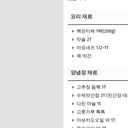
요리 재료
백진미채 1팩(200g)
맛술 2T
마요네즈 1/2~1T
깨 약간
양념장 재료
고추장 듬뿍 1T
수제맛간장 2T (진간장 대
다진 마늘 1t
고춧가루 톡톡
아보카도오일 약 1T