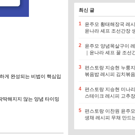
최신 글
1
윤주모 황태해장국 레
윤나라 셰프 조선간장 
기름 (편스토랑 이찬원)
2
윤주모 양념목살구이 
｜윤나라 셰프 꿀 조선
정보 (편스토랑 이찬원)
3
편스토랑 지승현 누룽
볶음밥 레시피 김치볶
하게 완성되는 비법이 핵심입
만드는법
4
편스토랑 지승현 미나
스테이크 레시피 고추
 딱딱해지지 않는 양념 타이밍
소스 만드는법
5
편스토랑 이찬원 윤주모
생채 레시피 무채 만드