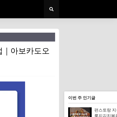
는법｜아보카도오
이번 주 인기글
편스토랑 지
룽지김치볶