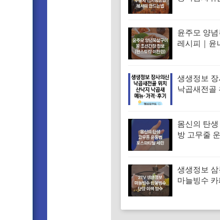
피 김치볶음
는법
윤주모 양
레시피｜윤
꿀 조선간장 
스토랑 이찬
생생정보 
낙곱새전골 
낙지 낙곱새
엄 낙곱새집
뉴·가격·후
몸신의 탄생
방 고무줄 
겨진 치매 
｜포스파티
생생정보 
마늘빙수 카
단양 이색 빙
메뉴·가격 (
독하다 독해