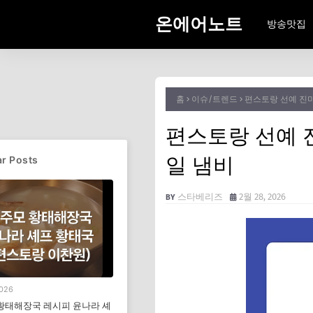
온에어노트
방송맛집
홈
이슈/트렌드
편스토랑 선예 진
편스토랑 선예
일 냄비
r Posts
스타베리즈
2월 28, 2026
2026
황태해장국 레시피 윤나라 셰