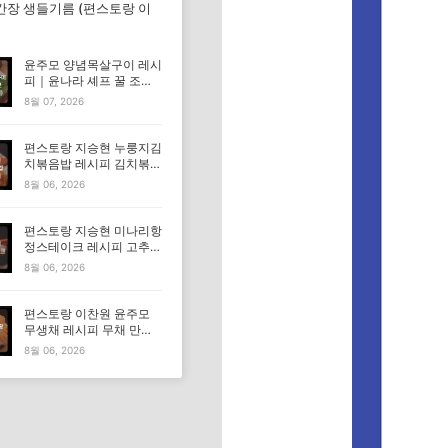
간장 생들기름 (편스토랑 이
윤주모 양념목살구이 레시
피｜윤나라 셰프 꿀 조선
간장 정보 (편스토랑 이찬
8월 07, 2026
원)
편스토랑 지승현 누룽지김
치볶음밥 레시피 김치볶음
밥 만드는법
8월 06, 2026
편스토랑 지승현 미나리항
정스테이크 레시피 고추장
마요소스 만드는법
8월 06, 2026
편스토랑 이찬원 윤주모
무생채 레시피 무채 만드
는법
8월 06, 2026