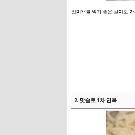
진미채를 먹기 좋은 길이로 가위
선예 사용 진미채 보러가기
2. 맛술로 1차 연육