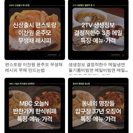
편스토랑 이찬원 윤주모 무생채
생생정보 결정적한수 메밀냉면
레시피 무채 만드는법
들기름비빔면 메밀비빔면 메밀
면 맛집 특징·메뉴·가격