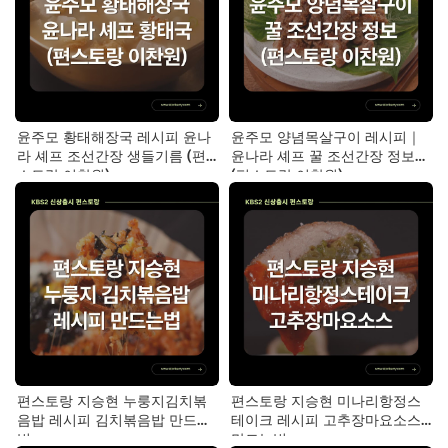
윤주모 황태해장국 레시피 윤나
윤주모 양념목살구이 레시피｜
라 셰프 조선간장 생들기름 (편
윤나라 셰프 꿀 조선간장 정보
스토랑 이찬원)
(편스토랑 이찬원)
편스토랑 지승현 누룽지김치볶
편스토랑 지승현 미나리항정스
음밥 레시피 김치볶음밥 만드는
테이크 레시피 고추장마요소스
법
만드는법