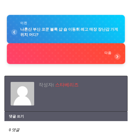
이전
나혼산 부산 코쿤 블록 샵 숍 이동휘 레고 매장 장난감 가게
위치 어디?
다음
작성자:
스타베리즈
댓글 쓰기
0 댓글