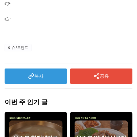
👉
나혼산 데이식스 도운 주방 후드 다운드래프트 부엌 상
판 매립형
👉
나혼산 도운 연주 클럽 이태원 재즈바 재즈클럽 위치 어
디? 데이식스 드러머
이슈/트렌드
복사
공유
이번 주 인기 글