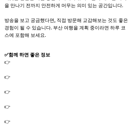
을 만나기 전까지 안전하게 머무는 의미 있는 공간입니다.
방송을 보고 궁금했다면, 직접 방문해 교감해보는 것도 좋은
경험이 될 수 있습니다. 부산 여행을 계획 중이라면 하루 코
스에 포함해 보세요.
✅함께 하면 좋은 정보
👉
나혼산 부산 코쿤 블록 샵 숍 이동휘 레고 매장 장난감 가
게 위치 어디?
👉
나혼산 박천휴 식탁 수납장 책장 책상｜주방 서재 인테
리어 가구 정보
👉
나혼산 박천휴 에코백 선물 전현무 가방｜미국 줄 서서
사는 에코백
👉
나혼산 김시현 아기맹수 냉이된장라면 레시피｜감자라
면 냄비 된장 멸치액젓
👉
나혼산 기안 불가마 찜질방 도운 사우나 숯가마 위치 어
디? 숯불 초벌 삼겹살