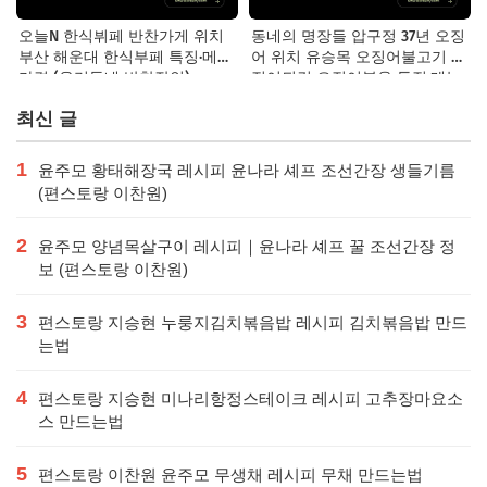
오늘N 한식뷔페 반찬가게 위치
동네의 명장들 압구정 37년 오징
부산 해운대 한식부페 특징·메뉴·
어 위치 유승목 오징어불고기 오
가격 (우리동네 반찬장인)
징어튀김 오징어볶음 특징·메뉴·
가격
최신 글
1
윤주모 황태해장국 레시피 윤나라 셰프 조선간장 생들기름
(편스토랑 이찬원)
2
윤주모 양념목살구이 레시피｜윤나라 셰프 꿀 조선간장 정
보 (편스토랑 이찬원)
3
편스토랑 지승현 누룽지김치볶음밥 레시피 김치볶음밥 만드
는법
4
편스토랑 지승현 미나리항정스테이크 레시피 고추장마요소
스 만드는법
5
편스토랑 이찬원 윤주모 무생채 레시피 무채 만드는법