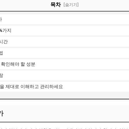
목차
[숨기기]
가
 4가지
시간
법
 확인해야 할 성분
람
능을 제대로 이해하고 관리하세요
가