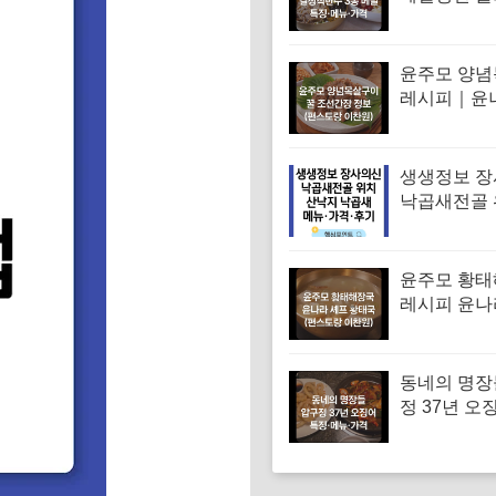
면 메밀비빔
면 맛집 특징
격
윤주모 양
레시피｜윤
꿀 조선간장 
스토랑 이찬
생생정보 
낙곱새전골 
낙지 낙곱새
엄 낙곱새집
뉴·가격·후
윤주모 황
레시피 윤나
조선간장 
(편스토랑 
동네의 명장
정 37년 오
유승목 오
오징어튀김
음 특징·메