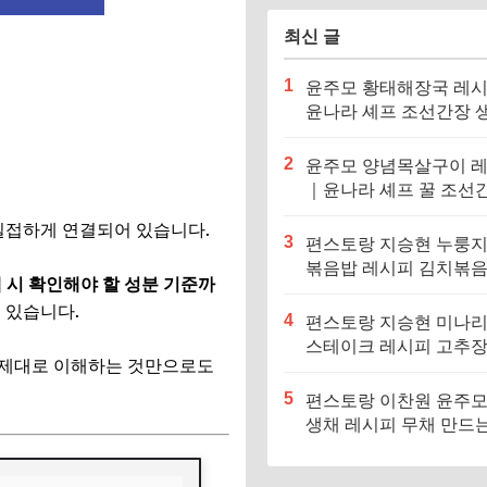
최신 글
1
윤주모 황태해장국 레
윤나라 셰프 조선간장 
기름 (편스토랑 이찬원)
2
윤주모 양념목살구이 
｜윤나라 셰프 꿀 조선
정보 (편스토랑 이찬원)
 밀접하게 연결되어 있습니다.
3
편스토랑 지승현 누룽
볶음밥 레시피 김치볶
 시 확인해야 할 성분 기준까
만드는법
수 있습니다.
4
편스토랑 지승현 미나
스테이크 레시피 고추
 제대로 이해하는 것만으로도
소스 만드는법
5
편스토랑 이찬원 윤주모
생채 레시피 무채 만드