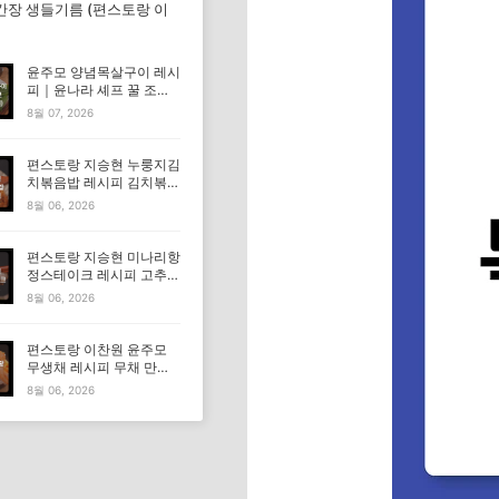
간장 생들기름 (편스토랑 이
윤주모 양념목살구이 레시
피｜윤나라 셰프 꿀 조선
간장 정보 (편스토랑 이찬
8월 07, 2026
원)
편스토랑 지승현 누룽지김
치볶음밥 레시피 김치볶음
밥 만드는법
8월 06, 2026
편스토랑 지승현 미나리항
정스테이크 레시피 고추장
마요소스 만드는법
8월 06, 2026
편스토랑 이찬원 윤주모
무생채 레시피 무채 만드
는법
8월 06, 2026