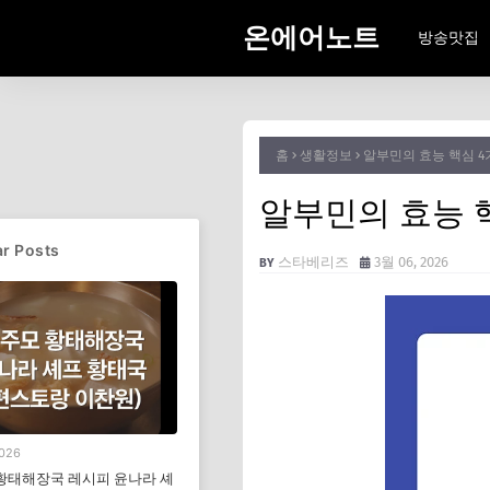
온에어노트
방송맛집
홈
생활정보
알부민의 효능 핵심 
알부민의 효능 
r Posts
스타베리즈
3월 06, 2026
2026
황태해장국 레시피 윤나라 셰