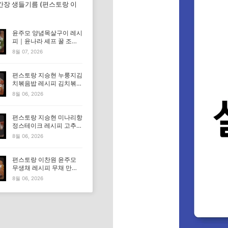
간장 생들기름 (편스토랑 이
윤주모 양념목살구이 레시
피｜윤나라 셰프 꿀 조선
간장 정보 (편스토랑 이찬
8월 07, 2026
원)
편스토랑 지승현 누룽지김
치볶음밥 레시피 김치볶음
밥 만드는법
8월 06, 2026
편스토랑 지승현 미나리항
정스테이크 레시피 고추장
마요소스 만드는법
8월 06, 2026
편스토랑 이찬원 윤주모
무생채 레시피 무채 만드
는법
8월 06, 2026