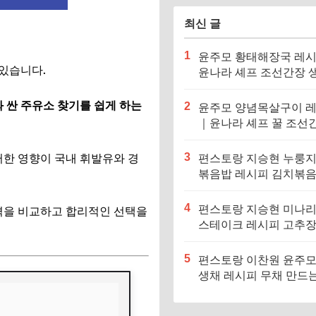
최신 글
1
윤주모 황태해장국 레
 있습니다.
윤나라 셰프 조선간장 
기름 (편스토랑 이찬원)
 싼 주유소 찾기를 쉽게 하는
2
윤주모 양념목살구이 
｜윤나라 셰프 꿀 조선
정보 (편스토랑 이찬원)
3
러한 영향이 국내 휘발유와 경
편스토랑 지승현 누룽
볶음밥 레시피 김치볶
만드는법
4
편스토랑 지승현 미나
가격을 비교하고 합리적인 선택을
스테이크 레시피 고추
소스 만드는법
5
편스토랑 이찬원 윤주모
생채 레시피 무채 만드