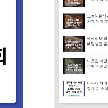
무채 만드는
오늘N 한식
가게 위치 
대 한식부페
뉴·가격 (우
찬장인)
생생정보 
메밀냉면 
면 메밀비빔
면 맛집 특징
격
이웃집 백만
경애 약선요
학원 약선명
위치 요리연
보
미우새 차마
집 위치 소
차 김부각샐
장스프 황차
뉴·가격·후