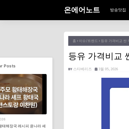
온에어노트
방송맛집
홈
이슈/트렌드
등유 가격비교 싼
등유 가격비교 
r Posts
스타베리즈
3월 05, 2026
2026
황태해장국 레시피 윤나라 셰