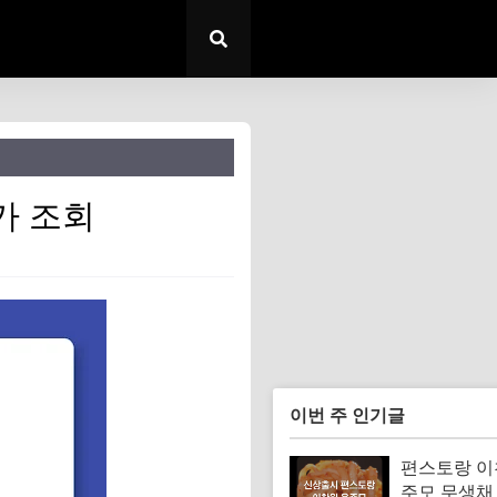
가 조회
이번 주 인기글
편스토랑 이
주모 무생채