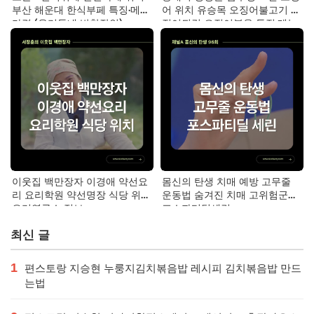
부산 해운대 한식부페 특징·메뉴·
어 위치 유승목 오징어불고기 오
가격 (우리동네 반찬장인)
징어튀김 오징어볶음 특징·메뉴·
가격
이웃집 백만장자 이경애 약선요
몸신의 탄생 치매 예방 고무줄
리 요리학원 약선명장 식당 위치
운동법 숨겨진 치매 고위험군｜
요리연구소 정보
포스파티딜세린
최신 글
1
편스토랑 지승현 누룽지김치볶음밥 레시피 김치볶음밥 만드
는법