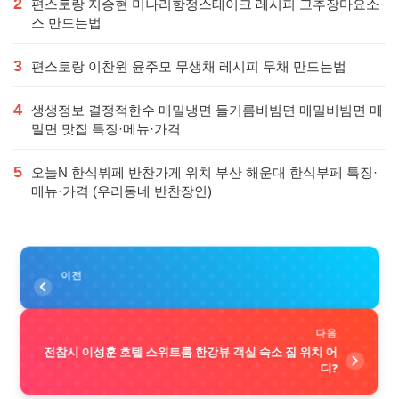
2
편스토랑 지승현 미나리항정스테이크 레시피 고추장마요소
스 만드는법
3
편스토랑 이찬원 윤주모 무생채 레시피 무채 만드는법
4
생생정보 결정적한수 메밀냉면 들기름비빔면 메밀비빔면 메
밀면 맛집 특징·메뉴·가격
5
오늘N 한식뷔페 반찬가게 위치 부산 해운대 한식부페 특징·
메뉴·가격 (우리동네 반찬장인)
이전
다음
전참시 이성훈 호텔 스위트룸 한강뷰 객실 숙소 집 위치 어
디?