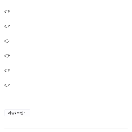
가운
👉
박은영 셰프 집 아파트 오피스텔 투룸 위치 어디? 전지적
참견시점 387회
👉
박은영 쉐프 식당 가게 레스토랑 중식당 위치 예약 방법
(전참시 387회)
👉
전참시 두쫀쿠 원조 주문 구매 방법 두바이쫀득쿠키 원
조집 어디?
👉
전참시 김준수 차 테슬라 사이버트럭 자율주행 자동차
가격 스펙
👉
유용욱 신사동 식당 바베큐연구소장 매장 바베큐집 가게
위치 어디?
👉
유미슈퍼가맥집 실제 위치 어디? 전참시 이영자 유미슈
퍼가맥 촬영지 장소
이슈/트렌드