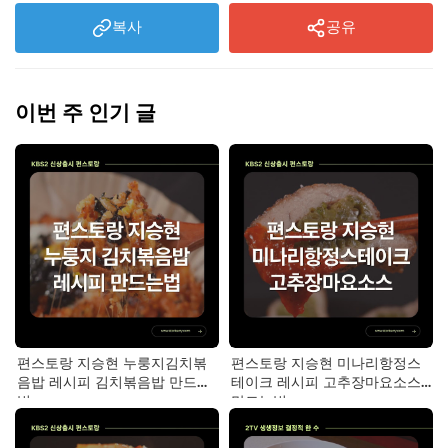
복사
공유
이번 주 인기 글
편스토랑 지승현 누룽지김치볶
편스토랑 지승현 미나리항정스
음밥 레시피 김치볶음밥 만드는
테이크 레시피 고추장마요소스
법
만드는법