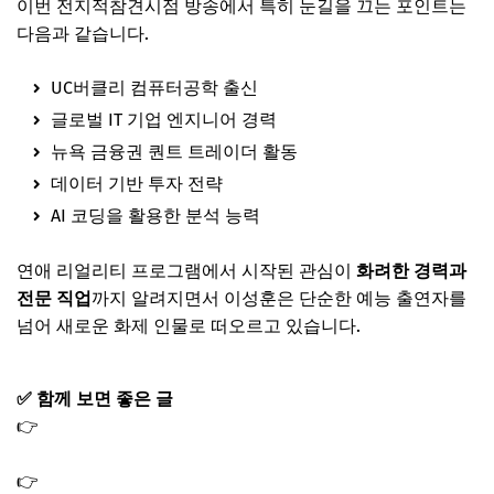
이번 전지적참견시점 방송에서 특히 눈길을 끄는 포인트는
다음과 같습니다.
UC버클리 컴퓨터공학 출신
글로벌 IT 기업 엔지니어 경력
뉴욕 금융권 퀀트 트레이더 활동
데이터 기반 투자 전략
AI 코딩을 활용한 분석 능력
연애 리얼리티 프로그램에서 시작된 관심이
화려한 경력과
전문 직업
까지 알려지면서 이성훈은 단순한 예능 출연자를
넘어 새로운 화제 인물로 떠오르고 있습니다.
✅ 함께 보면 좋은 글
👉
전참시 이성훈 홀덤펍 홀덤바 위치 어디? (전지적참견시
점 388회)
👉
전참시 박소영 얼굴 마사지기 트위스트 운동기구 로브