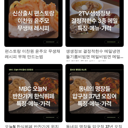
편스토랑 이찬원 윤주모 무생채
생생정보 결정적한수 메밀냉면
레시피 무채 만드는법
들기름비빔면 메밀비빔면 메밀
면 맛집 특징·메뉴·가격
오늘N 한식뷔페 반찬가게 위치
동네의 명장들 압구정 37년 오징