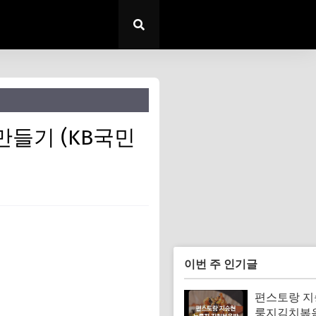
들기 (KB국민
이번 주 인기글
편스토랑 지
룽지김치볶