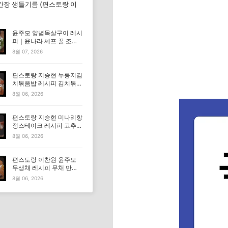
간장 생들기름 (편스토랑 이
윤주모 양념목살구이 레시
피｜윤나라 셰프 꿀 조선
간장 정보 (편스토랑 이찬
8월 07, 2026
원)
편스토랑 지승현 누룽지김
치볶음밥 레시피 김치볶음
밥 만드는법
8월 06, 2026
편스토랑 지승현 미나리항
정스테이크 레시피 고추장
마요소스 만드는법
8월 06, 2026
편스토랑 이찬원 윤주모
무생채 레시피 무채 만드
는법
8월 06, 2026