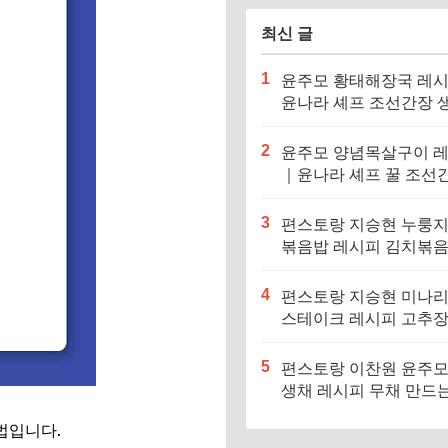
최신 글
1
윤주모 황태해장국 레
윤나라 셰프 조선간장 
기름 (편스토랑 이찬원)
2
윤주모 양념목살구이 
｜윤나라 셰프 꿀 조선
정보 (편스토랑 이찬원)
3
편스토랑 지승현 누룽
볶음밥 레시피 김치볶
만드는법
4
편스토랑 지승현 미나
스테이크 레시피 고추
소스 만드는법
5
편스토랑 이찬원 윤주모
생채 레시피 무채 만드
법입니다.