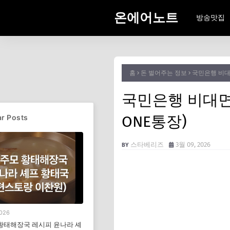
온에어노트
방송맛집
홈
돈 벌어주는 정보
국민은행 비대
국민은행 비대면
ONE통장)
r Posts
스타베리즈
3월 09, 2026
2026
황태해장국 레시피 윤나라 셰