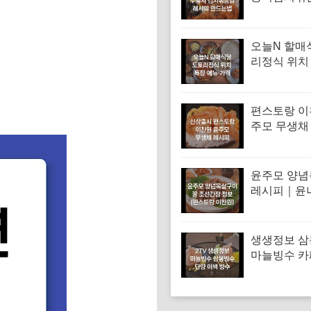
피 김치볶음
는법
오늘N 할매
리정식 위치
꾸미 수육 
맛집 특징·
편스토랑 이
주모 무생채
무채 만드는
윤주모 양
레시피｜윤
꿀 조선간장 
스토랑 이찬
생생정보 
마늘빙수 카
단양 이색 빙
메뉴·가격 (
독하다 독해