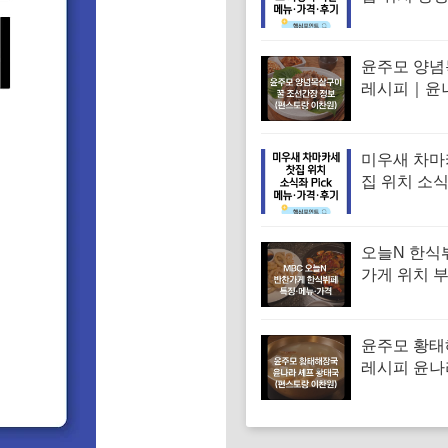
파티 치킨 
집 특징·메뉴
기
윤주모 양
레시피｜윤
꿀 조선간장 
스토랑 이찬
미우새 차마
집 위치 소
차 김부각샐
장스프 황차
뉴·가격·후
오늘N 한식
가게 위치 
대 한식부페
뉴·가격 (우
찬장인)
윤주모 황
레시피 윤나
조선간장 
(편스토랑 