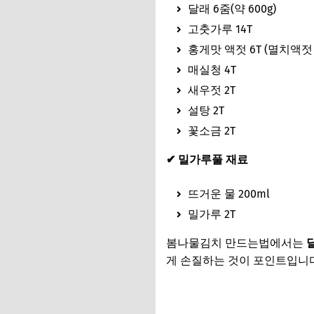
달래 6줌(약 600g)
고춧가루 14T
홍게맛 액젓 6T (멸치액젓
매실청 4T
새우젓 2T
설탕 2T
꽃소금 2T
✔ 밀가루풀 재료
뜨거운 물 200ml
밀가루 2T
봄나물김치 만드는법에서는
게 손질하는 것이 포인트입니다