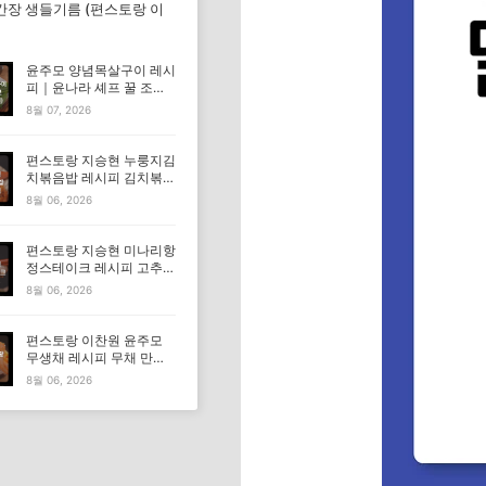
간장 생들기름 (편스토랑 이
윤주모 양념목살구이 레시
피｜윤나라 셰프 꿀 조선
간장 정보 (편스토랑 이찬
8월 07, 2026
원)
편스토랑 지승현 누룽지김
치볶음밥 레시피 김치볶음
밥 만드는법
8월 06, 2026
편스토랑 지승현 미나리항
정스테이크 레시피 고추장
마요소스 만드는법
8월 06, 2026
편스토랑 이찬원 윤주모
무생채 레시피 무채 만드
는법
8월 06, 2026