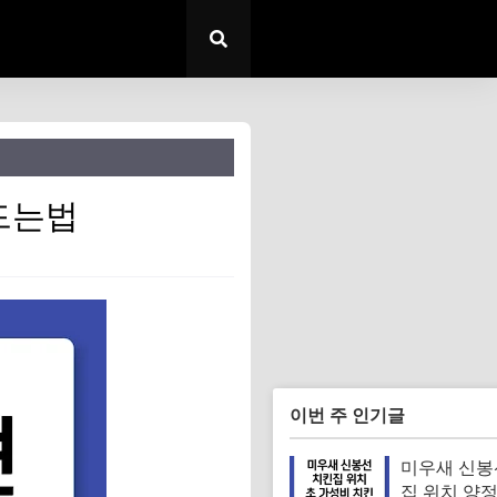
드는법
이번 주 인기글
미우새 신봉
집 위치 양