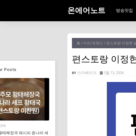
온에어노트
방송맛집
홈
이슈/트렌드
편스토랑 이정현 
편스토랑 이정현
r Posts
스타베리즈
3월 13, 2026
2026
황태해장국 레시피 윤나라 셰