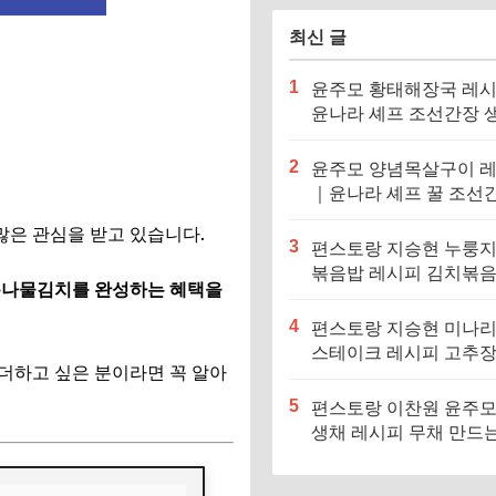
최신 글
1
윤주모 황태해장국 레
윤나라 셰프 조선간장 
기름 (편스토랑 이찬원)
2
윤주모 양념목살구이 
｜윤나라 셰프 꿀 조선
정보 (편스토랑 이찬원)
많은 관심을 받고 있습니다.
3
편스토랑 지승현 누룽
볶음밥 레시피 김치볶
 봄나물김치를 완성하는 혜택을
만드는법
4
편스토랑 지승현 미나
스테이크 레시피 고추
더하고 싶은 분이라면 꼭 알아
소스 만드는법
5
편스토랑 이찬원 윤주모
생채 레시피 무채 만드