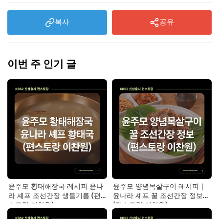
복사
공유
이번 주 인기 글
윤주모 황태해장국 레시피 윤나
윤주모 양념목살구이 레시피｜
라 셰프 조선간장 생들기름 (편
윤나라 셰프 꿀 조선간장 정보
스토랑 이찬원)
(편스토랑 이찬원)