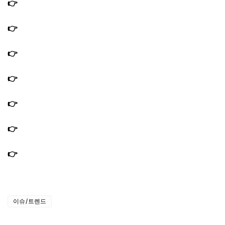
👉
편스토랑 김강우 칼빔면 레시피 멸치칼국수 비빔면 만드
는법
👉
편스토랑 김강우 초록삭제주스 레시피 레몬즙 초록스무
디 만드는법
👉
편스토랑 김강우 김치전 레시피 탄산수 감자전분 인생바
삭김치전 만드는법
👉
편스토랑 김강우 장조림 만드는법 아롱사태장조림 찢을
필요 없는 레시피
👉
편스토랑 김강우 양배추피자 만드는법｜밀가루가 필요
없는 양배추도우 만든 피자
👉
편스토랑 김강우 그릭요구르트 만드는법｜모발모발 그
릭요거트 레시피 서리태 흑임자
👉
편스토랑 김강우 떡볶이 피자떡볶이 만드는법 둘둘 레시
피 밀떡 쌀떡
이슈/트렌드