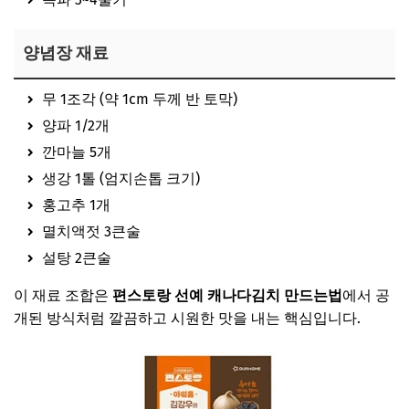
양념장 재료
무 1조각 (약 1cm 두께 반 토막)
양파 1/2개
깐마늘 5개
생강 1톨 (엄지손톱 크기)
홍고추 1개
멸치액젓 3큰술
설탕 2큰술
이 재료 조합은
편스토랑 선예 캐나다김치 만드는법
에서 공
개된 방식처럼 깔끔하고 시원한 맛을 내는 핵심입니다.