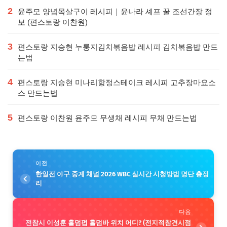
2
윤주모 양념목살구이 레시피｜윤나라 셰프 꿀 조선간장 정
보 (편스토랑 이찬원)
3
편스토랑 지승현 누룽지김치볶음밥 레시피 김치볶음밥 만드
는법
4
편스토랑 지승현 미나리항정스테이크 레시피 고추장마요소
스 만드는법
5
편스토랑 이찬원 윤주모 무생채 레시피 무채 만드는법
이전
한일전 야구 중계 채널 2026 WBC 실시간 시청방법 명단 총정
리
다음
전참시 이성훈 홀덤펍 홀덤바 위치 어디? (전지적참견시점