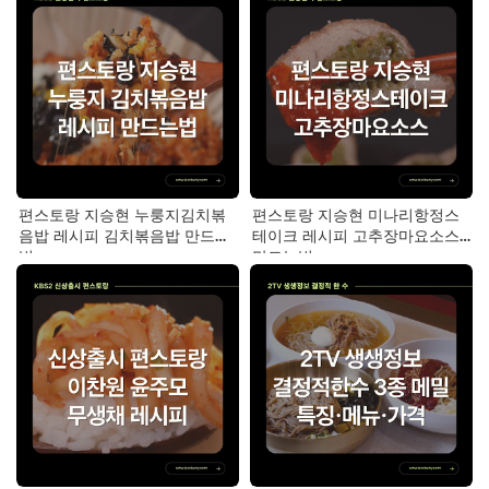
편스토랑 지승현 누룽지김치볶
편스토랑 지승현 미나리항정스
음밥 레시피 김치볶음밥 만드는
테이크 레시피 고추장마요소스
법
만드는법