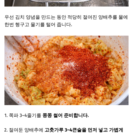
우선 김치 양념을 만드는 동안 적당히 절여진 양배추를 물에
한번 헹구고 물기를 털어 줍니다.
쪽파 3~4줄기를
쫑쫑 썰어 준비합니다.
절여둔 양배추에
고춧가루 3~4큰술을 먼저 넣고 가볍게