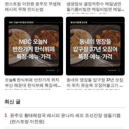
편스토랑 이찬원 윤주모 무생채
생생정보 결정적한수 메밀냉면
레시피 무채 만드는법
들기름비빔면 메밀비빔면 메밀
면 맛집 특징·메뉴·가격
오늘N 한식뷔페 반찬가게 위치
동네의 명장들 압구정 37년 오징
부산 해운대 한식부페 특징·메뉴·
어 위치 유승목 오징어불고기 오
가격 (우리동네 반찬장인)
징어튀김 오징어볶음 특징·메뉴·
가격
최신 글
1
윤주모 황태해장국 레시피 윤나라 셰프 조선간장 생들기름
(편스토랑 이찬원)