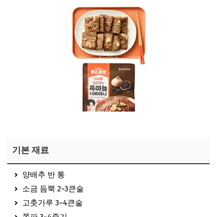
김강우 너비아니 보기
기본 재료
양배추 반 통
소금 듬뿍 2~3큰술
고춧가루 3~4큰술
쪽파 3~4줄기