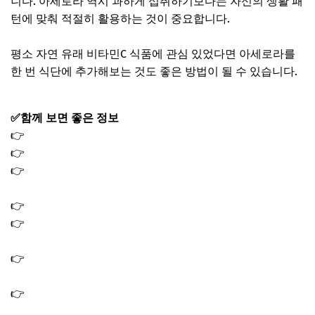
니다. 아세로라 역시 과하게 섭취하기보다는 자신의 생활 패
턴에 맞춰 적절히 활용하는 것이 중요합니다.
평소 자연 유래 비타민C 식품에 관심 있었다면 아세로라를
한 번 식단에 추가해보는 것도 좋은 방법이 될 수 있습니다.
✅함께 보면 좋은 정보
👉
시서스 효능 5가지, 다이어트 혈당 관리 복용 방법
👉
콜라비 효능 4가지, 제대로 먹는법 보관방법 (+부작용)
👉
하스카프베리 효능 4가지, 먹는법 하루 섭취량 블루베리
차이(+부작용)
👉
퀴노아의 효능 3가지, 영양성분 먹는법 종류 (+부작용)
👉
파라다이스그레인 효능 4가지, 갈색지방을 깨우는 향신
료 먹는법 부작용
👉
서리태 효능 3가지｜탈모 흰머리 예방부터 피부 건강까
지
👉
기장쌀 효능 7가지｜효과 200% 높이는 섭취법과 기장밥
짓는 법