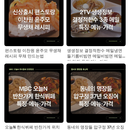
편스토랑 이찬원 윤주모 무생채
생생정보 결정적한수 메밀냉면
레시피 무채 만드는법
들기름비빔면 메밀비빔면 메밀
면 맛집 특징·메뉴·가격
오늘N 한식뷔페 반찬가게 위치
동네의 명장들 압구정 37년 오징