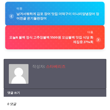
이전
남겨서뭐하게 김포 장어 맛집 더덕구이 미나리양념장어 장
어전골 온기돌판장어
다음
오늘N 불백 정식 고추장불백 5500원 오삼불백 맛집 식당 화
제집중 2714회
작성자:
스타베리즈
댓글 쓰기
0 댓글