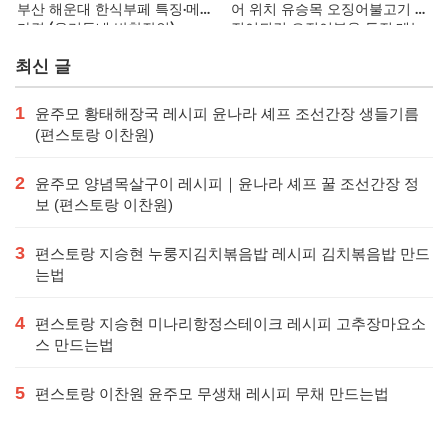
부산 해운대 한식부페 특징·메뉴·
어 위치 유승목 오징어불고기 오
가격 (우리동네 반찬장인)
징어튀김 오징어볶음 특징·메뉴·
가격
최신 글
1
윤주모 황태해장국 레시피 윤나라 셰프 조선간장 생들기름
(편스토랑 이찬원)
2
윤주모 양념목살구이 레시피｜윤나라 셰프 꿀 조선간장 정
보 (편스토랑 이찬원)
3
편스토랑 지승현 누룽지김치볶음밥 레시피 김치볶음밥 만드
는법
4
편스토랑 지승현 미나리항정스테이크 레시피 고추장마요소
스 만드는법
5
편스토랑 이찬원 윤주모 무생채 레시피 무채 만드는법