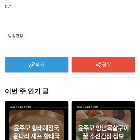
👉
피스타치오의 효능 적절한 하루 권장량 및 먹는법(+필수
성분)
방송건강
복사
공유
이번 주 인기 글