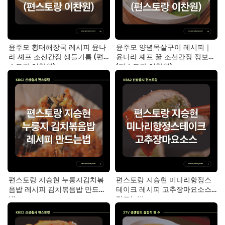
윤주모 황태해장국 레시피 윤나
윤주모 양념목살구이 레시피｜
라 셰프 조선간장 생들기름 (편
윤나라 셰프 꿀 조선간장 정보
스토랑 이찬원)
(편스토랑 이찬원)
편스토랑 지승현 누룽지김치볶
편스토랑 지승현 미나리항정스
음밥 레시피 김치볶음밥 만드는
테이크 레시피 고추장마요소스
법
만드는법