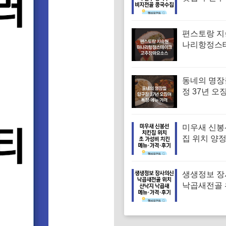
골 콩국수집
뉴·가격·후
편스토랑 지
나리항정스
시피 고추
만드는법
동네의 명장
정 37년 오
유승목 오
오징어튀김
음 특징·메
미우새 신봉
집 위치 양
파티 치킨 
집 특징·메뉴
기
생생정보 
낙곱새전골 
낙지 낙곱새
엄 낙곱새집
뉴·가격·후