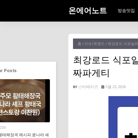
온에어노트
방송맛집
홈
이슈/트렌드
최강로드 식포일러
최강로드 식포일
짜파게티
r Posts
스타베리즈
5월 23, 2026
2026
황태해장국 레시피 윤나라 셰