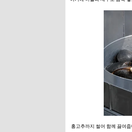
홍고추까지 썰어 함께 끓여줍