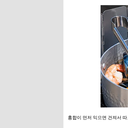
홍합이 먼저 익으면 건져서 따