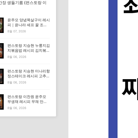
간장 생들기름 (편스토랑 이
윤주모 양념목살구이 레시
피｜윤나라 셰프 꿀 조선
간장 정보 (편스토랑 이찬
8월 07, 2026
원)
편스토랑 지승현 누룽지김
치볶음밥 레시피 김치볶음
밥 만드는법
8월 06, 2026
편스토랑 지승현 미나리항
정스테이크 레시피 고추장
마요소스 만드는법
8월 06, 2026
편스토랑 이찬원 윤주모
무생채 레시피 무채 만드
는법
8월 06, 2026