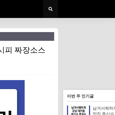
시피 짜장소스
이번 주 인기글
남겨서뭐하
맛집 추신수