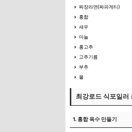
짜장라면(짜파게티)
홍합
새우
마늘
홍고추
고추기름
부추
물
최강로드 식포일러 
1. 홍합 육수 만들기