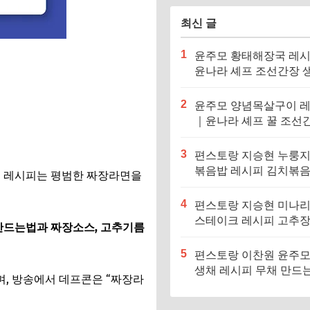
최신 글
1
윤주모 황태해장국 레
윤나라 셰프 조선간장 
기름 (편스토랑 이찬원)
2
윤주모 양념목살구이 
｜윤나라 셰프 꿀 조선
정보 (편스토랑 이찬원)
3
편스토랑 지승현 누룽
볶음밥 레시피 김치볶
면 레시피는 평범한 짜장라면을
만드는법
4
편스토랑 지승현 미나
스테이크 레시피 고추
만드는법과 짜장소스, 고추기름
소스 만드는법
5
편스토랑 이찬원 윤주모
생채 레시피 무채 만드
, 방송에서 데프콘은 “짜장라