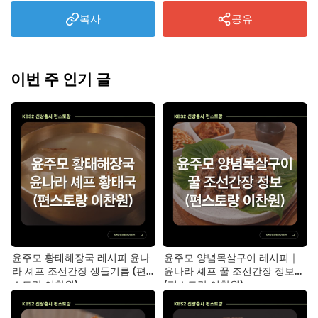
복사
공유
이번 주 인기 글
윤주모 황태해장국 레시피 윤나
윤주모 양념목살구이 레시피｜
라 셰프 조선간장 생들기름 (편
윤나라 셰프 꿀 조선간장 정보
스토랑 이찬원)
(편스토랑 이찬원)