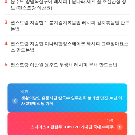
2
윤주모 양념목살구이 레시피｜윤나라 셰프 꿀 조선간장 정
보 (편스토랑 이찬원)
3
편스토랑 지승현 누룽지김치볶음밥 레시피 김치볶음밥 만드
는법
4
편스토랑 지승현 미나리항정스테이크 레시피 고추장마요소
스 만드는법
5
편스토랑 이찬원 윤주모 무생채 레시피 무채 만드는법
이전
생활의달인 은둔식달 칼국수 열무김치 보리밥 맛집 30년 역
사 2대째 식당 가게
다음
스페이스 X 관련주 TOP5 IPO 기대감 국내 수혜주