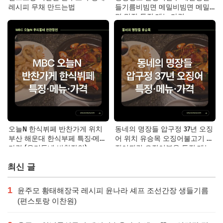
레시피 무채 만드는법
들기름비빔면 메밀비빔면 메밀
면 맛집 특징·메뉴·가격
오늘N 한식뷔페 반찬가게 위치
동네의 명장들 압구정 37년 오징
부산 해운대 한식부페 특징·메뉴·
어 위치 유승목 오징어불고기 오
가격 (우리동네 반찬장인)
징어튀김 오징어볶음 특징·메뉴·
가격
최신 글
1
윤주모 황태해장국 레시피 윤나라 셰프 조선간장 생들기름
(편스토랑 이찬원)