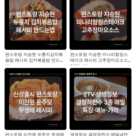
편스토랑 지승현 누룽지김치볶
편스토랑 지승현 미나리항정스
음밥 레시피 김치볶음밥 만드는
테이크 레시피 고추장마요소스
법
만드는법
편스토랑 이찬원 윤주모 무생채
생생정보 결정적한수 메밀냉면