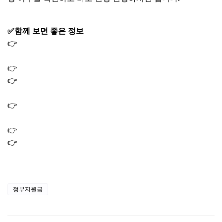
✅함께 보면 좋은 정보
👉
고유가 피해지원금 사용처 사용방법 사용기한 사용지역
총정리
👉
신한은행 통장사본 인터넷발급 출력 방법 모바일 PC
👉
국민은행 비대면 통장 개설｜모바일 입출금 계좌 만들기
(KB국민ONE통장)
👉
국민은행 장기미사용 이체제한 해제 방법 후기｜미사용
계좌 통장 복구 하는법
👉
국민은행 IRP계좌 해지 방법 퇴직금 일시불 수령하는법
👉
국민은행 IRP계좌 개설 방법 통장 사본 발급｜퇴직연금
통장 신청
정부지원금