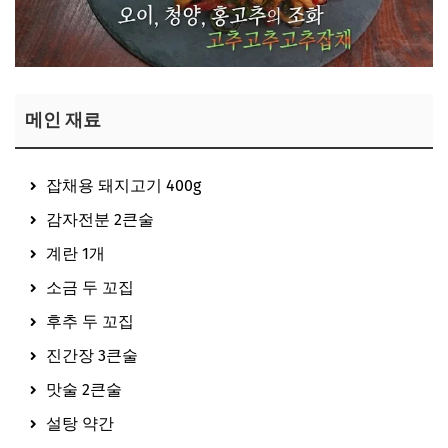
메인 재료
잡채용 돼지고기 400g
감자전분 2큰술
계란 1개
소금 두 꼬집
후추 두 꼬집
진간장 3큰술
맛술 2큰술
설탕 약간