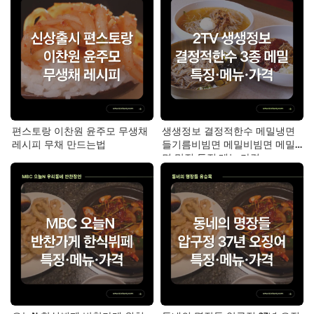
편스토랑 이찬원 윤주모 무생채
생생정보 결정적한수 메밀냉면
레시피 무채 만드는법
들기름비빔면 메밀비빔면 메밀
면 맛집 특징·메뉴·가격