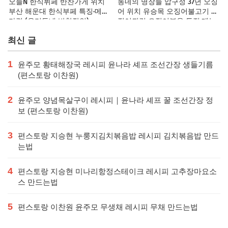
오늘N 한식뷔페 반찬가게 위치
동네의 명장들 압구정 37년 오징
부산 해운대 한식부페 특징·메뉴·
어 위치 유승목 오징어불고기 오
가격 (우리동네 반찬장인)
징어튀김 오징어볶음 특징·메뉴·
가격
최신 글
1
윤주모 황태해장국 레시피 윤나라 셰프 조선간장 생들기름
(편스토랑 이찬원)
2
윤주모 양념목살구이 레시피｜윤나라 셰프 꿀 조선간장 정
보 (편스토랑 이찬원)
3
편스토랑 지승현 누룽지김치볶음밥 레시피 김치볶음밥 만드
는법
4
편스토랑 지승현 미나리항정스테이크 레시피 고추장마요소
스 만드는법
5
편스토랑 이찬원 윤주모 무생채 레시피 무채 만드는법