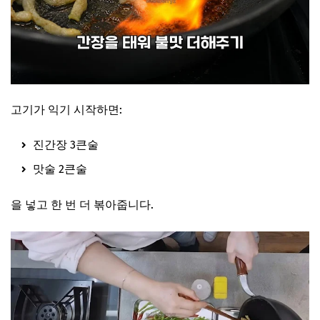
고기가 익기 시작하면:
진간장 3큰술
맛술 2큰술
을 넣고 한 번 더 볶아줍니다.