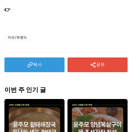
앞치마 정보
👉
편스토랑 야노시호 잡채 레시피 10분 원팬 간단잡채 만
드는법
이슈/트렌드
복사
공유
이번 주 인기 글