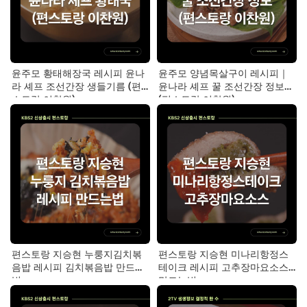
윤주모 황태해장국 레시피 윤나
윤주모 양념목살구이 레시피｜
라 셰프 조선간장 생들기름 (편
윤나라 셰프 꿀 조선간장 정보
스토랑 이찬원)
(편스토랑 이찬원)
편스토랑 지승현 누룽지김치볶
편스토랑 지승현 미나리항정스
음밥 레시피 김치볶음밥 만드는
테이크 레시피 고추장마요소스
법
만드는법