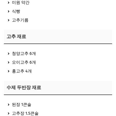
미원 약간
식빵
고추기름
고추 재료
청양고추 6개
오이고추 6개
홍고추 4개
수제 두반장 재료
된장 1큰술
고추장 1.5큰술