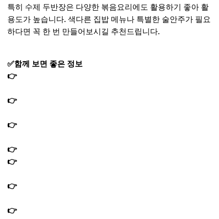
특히 수제 두반장은 다양한 볶음요리에도 활용하기 좋아 활
용도가 높습니다. 색다른 집밥 메뉴나 특별한 술안주가 필요
하다면 꼭 한 번 만들어보시길 추천드립니다.
✅함께 보면 좋은 정보
👉
편스토랑 장민호 오징어젓갈 비빔국수 레시피 비빔면 양
념장 만드는법
👉
편스토랑 장민호 콘치즈불닭발 레시피 불닭발 양념장 만
드는법
👉
편스토랑 장민호 시래기 뼈구이 레시피 돼지등뼈구이 양
념장 만드는법
👉
편스토랑 문정희 들깨닭곰탕 레시피 닭육수 만드는법
👉
편스토랑 문정희 들기름 강원도 속초 전통시장 단골집
위치 구매 방법
👉
편스토랑 문정희 엄마 양념게장 레시피 한식 명장 게장
양념장 만드는법
👉
편스토랑 문정희 문어곰탕 레시피 곰탕육수 만드는법｜