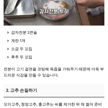
감자전분 2큰술
계란 1개
소금 두 꼬집
후추 두 꼬집
전분이 고기 겉면을 코팅해 육즙을 가둬주기 때문에 더욱 부
드러운 식감을 만들 수 있습니다.
2. 고추 손질하기
오이고추, 청양고추, 홍고추는 씨를 제거한 뒤 채 썰어 준비