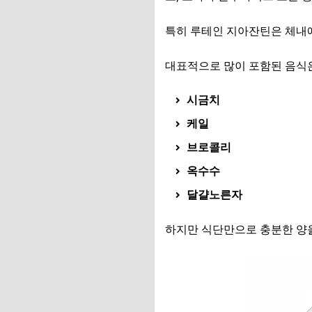
특히 루테인 지아잔틴은 체내
대표적으로 많이 포함된 음식
시금치
케일
브로콜리
옥수수
달걀노른자
하지만 식단만으로 충분한 양을