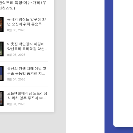
한식부페 특징·메뉴·가격 (우
반찬장인)
동네의 명장들 압구정 37
년 오징어 위치 유승목 오
징어불고기 오징어튀김 오
8월 06, 2026
징어볶음 특징·메뉴·가격
이웃집 백만장자 이경애
약선요리 요리학원 약선명
장 식당 위치 요리연구소
8월 05, 2026
정보
몸신의 탄생 치매 예방 고
무줄 운동법 숨겨진 치매
고위험군｜포스파티딜세
8월 04, 2026
린
오늘N 할매식당 도토리정
식 위치 양주 주꾸미 수육
도토리묵 맛집 특징·메뉴·
8월 04, 2026
가격