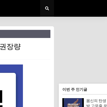
 권장량
이번 주 인기글
몸신의 탄생
방 고무줄 