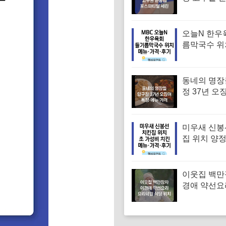
겨진 치매 
｜포스파티
오늘N 한우
름막국수 위
순메밀 한우
국수 특징·메
후기 (오늘
동네의 명장
는날)
정 37년 오
유승목 오
오징어튀김
음 특징·메
미우새 신봉
집 위치 양
파티 치킨 
집 특징·메뉴
기
이웃집 백만
경애 약선요
학원 약선명
위치 요리연
보