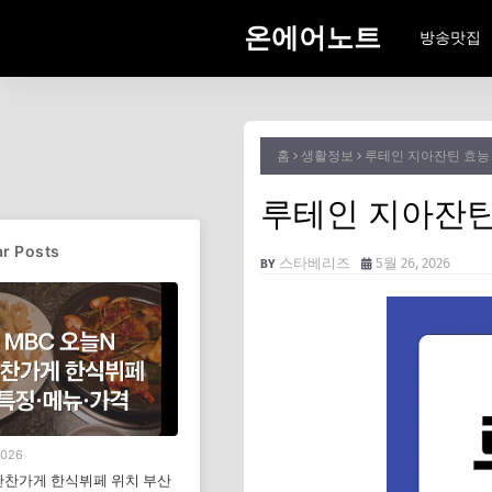
온에어노트
방송맛집
홈
생활정보
루테인 지아잔틴 효능 
루테인 지아잔틴 
r Posts
스타베리즈
5월 26, 2026
2026
반찬가게 한식뷔페 위치 부산