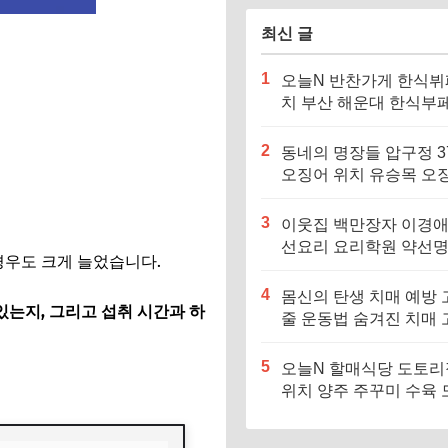
최신 글
1
오늘N 반찬가게 한식뷔
치 부산 해운대 한식부페
징·메뉴·가격 (우리동네
장인)
2
동네의 명장들 압구정 3
오징어 위치 유승목 오
불고기 오징어튀김 오
음 특징·메뉴·가격
3
이웃집 백만장자 이경애
선요리 요리학원 약선
경우도 크게 늘었습니다.
식당 위치 요리연구소 
4
몸신의 탄생 치매 예방 
있는지, 그리고 섭취 시간과 하
줄 운동법 숨겨진 치매 
험군｜포스파티딜세린
5
오늘N 할매식당 도토
위치 양주 주꾸미 수육 
리묵 맛집 특징·메뉴·가