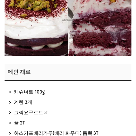
메인 재료
캐슈너트 100g
계란 3개
그릭요구르트 3T
꿀 2T
하스카프베리가루(베리 파우더) 듬뿍 3T