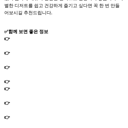
별한 디저트를 쉽고 건강하게 즐기고 싶다면 꼭 한 번 만들
어보시길 추천드립니다.
✅함께 보면 좋은 정보
👉
편스토랑 김재중 엄마 양념게장 레시피 맛간장 게장 양
념 만드는법
👉
편스토랑 김재중 고추잡채 레시피 간단 두반장 소스 만
드는법
👉
편스토랑 장민호 오징어젓갈 비빔국수 레시피 비빔면 양
념장 만드는법
👉
편스토랑 문정희 들깨닭곰탕 레시피 닭육수 만드는법
👉
편스토랑 문정희 들기름 강원도 속초 전통시장 단골집
위치 구매 방법
👉
편스토랑 문정희 엄마 양념게장 레시피 한식 명장 게장
양념장 만드는법
👉
편스토랑 문정희 문어곰탕 레시피 곰탕육수 만드는법｜
앞치마 정보