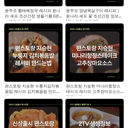
윤주모 황태해장국 레시피 윤나
윤주모 양념목살구이 레시피｜
라 셰프 조선간장 생들기름 (편
윤나라 셰프 꿀 조선간장 정보
스토랑 이찬원)
(편스토랑 이찬원)
편스토랑 지승현 누룽지김치볶
편스토랑 지승현 미나리항정스
음밥 레시피 김치볶음밥 만드는
테이크 레시피 고추장마요소스
법
만드는법