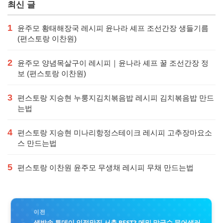
최신 글
1
윤주모 황태해장국 레시피 윤나라 셰프 조선간장 생들기름
(편스토랑 이찬원)
2
윤주모 양념목살구이 레시피｜윤나라 셰프 꿀 조선간장 정
보 (편스토랑 이찬원)
3
편스토랑 지승현 누룽지김치볶음밥 레시피 김치볶음밥 만드
는법
4
편스토랑 지승현 미나리항정스테이크 레시피 고추장마요소
스 만드는법
5
편스토랑 이찬원 윤주모 무생채 레시피 무채 만드는법
이전
생방송 투데이 인정맛집 서촌 BEST3 메밀 막국수 문어샐러