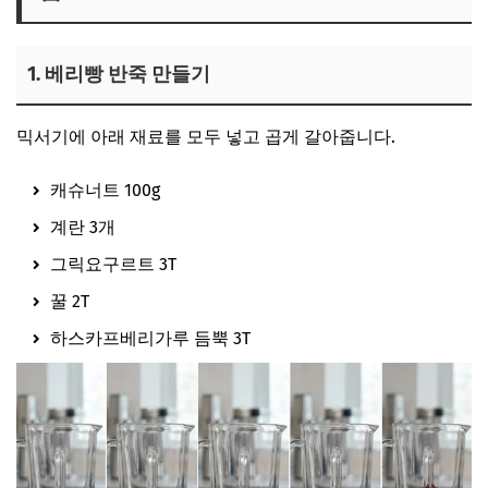
1. 베리빵 반죽 만들기
믹서기에 아래 재료를 모두 넣고 곱게 갈아줍니다.
캐슈너트 100g
계란 3개
그릭요구르트 3T
꿀 2T
하스카프베리가루 듬뿍 3T