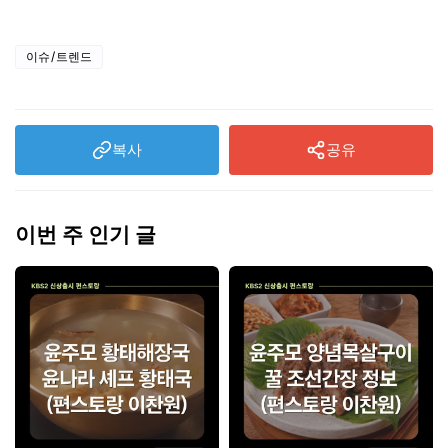
이슈/트렌드
복사
공유
이번 주 인기 글