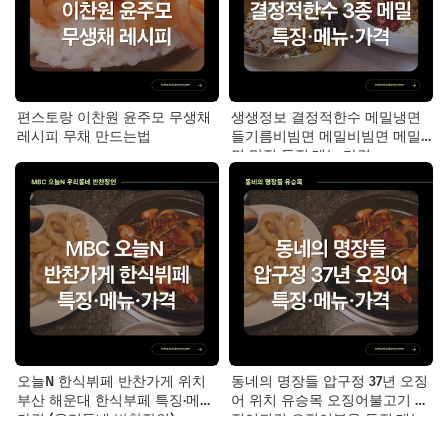
편스토랑 이찬원 윤주모 무생채
생생정보 결정적한수 메밀냉면
레시피 무채 만드는법
들기름비빔면 메밀비빔면 메밀
면 맛집 특징·메뉴·가격
오늘N 한식뷔페 반찬가게 위치
동네의 명장들 압구정 37년 오징
부산 해운대 한식부페 특징·메뉴·
어 위치 유승목 오징어불고기 오
가격 (우리동네 반찬장인)
징어튀김 오징어볶음 특징·메뉴·
가격