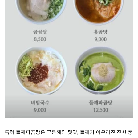
특히 들깨파곰탕은 구운깨와 깻잎, 들깨가 어우러진 진한 풍