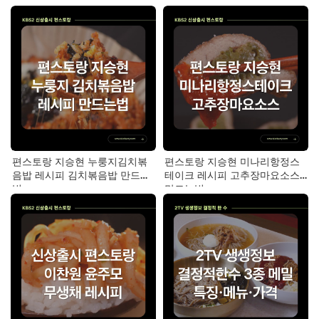
스토랑 이찬원)
(편스토랑 이찬원)
편스토랑 지승현 누룽지김치볶
편스토랑 지승현 미나리항정스
음밥 레시피 김치볶음밥 만드는
테이크 레시피 고추장마요소스
법
만드는법