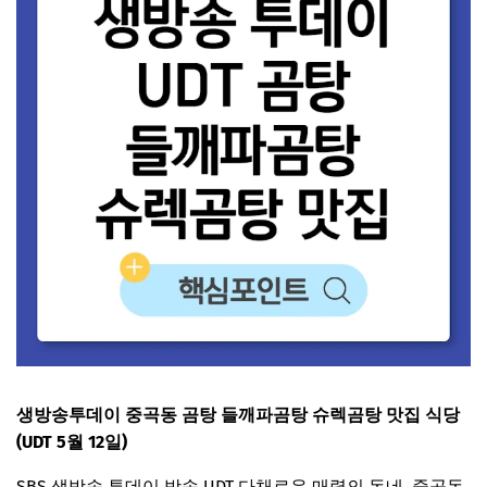
생방송투데이 중곡동 곰탕 들깨파곰탕 슈렉곰탕 맛집 식당
(UDT 5월 12일)
SBS 생방송 투데이 방송 UDT 다채로운 매력의 동네, 중곡동