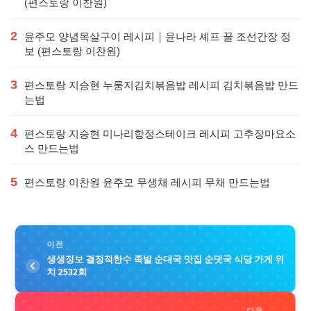
(편스토랑 이찬원)
2
윤주모 양념목살구이 레시피｜윤나라 셰프 꿀 조선간장 정
보 (편스토랑 이찬원)
3
편스토랑 지승현 누룽지김치볶음밥 레시피 김치볶음밥 만드
는법
4
편스토랑 지승현 미나리항정스테이크 레시피 고추장마요소
스 만드는법
5
편스토랑 이찬원 윤주모 무생채 레시피 무채 만드는법
이전
생생정보 결정적한수 족발 순대국 맛집 순댓국 식당 가게 위
치 2532회