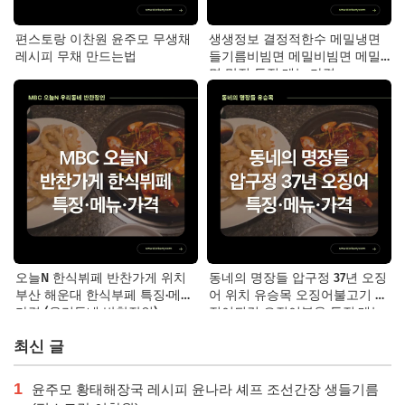
편스토랑 이찬원 윤주모 무생채
생생정보 결정적한수 메밀냉면
레시피 무채 만드는법
들기름비빔면 메밀비빔면 메밀
면 맛집 특징·메뉴·가격
오늘N 한식뷔페 반찬가게 위치
동네의 명장들 압구정 37년 오징
부산 해운대 한식부페 특징·메뉴·
어 위치 유승목 오징어불고기 오
가격 (우리동네 반찬장인)
징어튀김 오징어볶음 특징·메뉴·
가격
최신 글
1
윤주모 황태해장국 레시피 윤나라 셰프 조선간장 생들기름