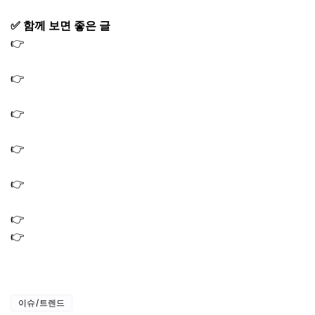
✅ 함께 보면 좋은 글
👉
생방송투데이 대식가 두부 맛집 수제 두부밥상 식당 가
게 위치 어디
👉
생방송투데이 대식가 능이해신탕 맛집 식당 한방능이버
섯 프리미엄해신탕
👉
생방송투데이 인정맛집 광명 물회 횟집 회 맛집 식당 가
게 5월 8일
👉
생방송투데이 인생분식 떡볶이 분식집 국물떡볶이 맛집
가성비 분식 5월 8일
👉
생방송 투데이 맛있는퇴근 수육전골 한우 곰탕 맛집 식
당 가게
👉
생방송 투데이 맛플리 제육쌈밥 맛집 식당 가게 위치
👉
생생정보 장사의신 쭈꾸미볶음 피자 세트 맛집 온라인
주문 택배 방법 2529회
이슈/트렌드