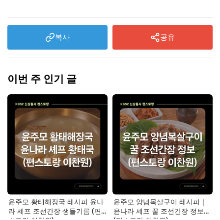
복사
공유
이번 주 인기 글
윤주모 황태해장국 레시피 윤나
윤주모 양념목살구이 레시피｜
라 셰프 조선간장 생들기름 (편
윤나라 셰프 꿀 조선간장 정보