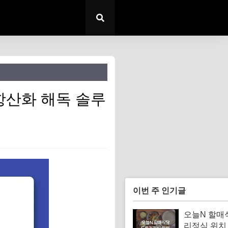
항산화 해독 솔루
이번 주 인기글
오늘N 할매
리정식 위치