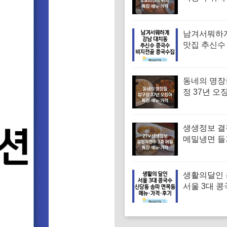
꾸미 수육 
맛집 특징·
남겨서뭐하
맛집 추신수
골 콩국수집
뉴·가격·후
동네의 명장
정 37년 오
유승목 오
오징어튀김
음 특징·메
생생정보 
메밀냉면 
면 메밀비빔
면 맛집 특징
격
생활의달인
서울 3대 콩
맛집 위치 
대표 콩국수
메뉴·가격·