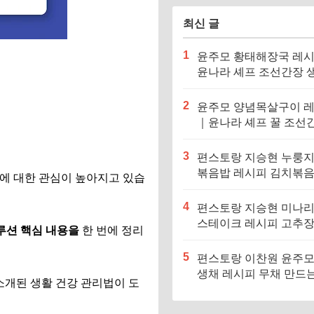
최신 글
1
윤주모 황태해장국 레
윤나라 셰프 조선간장 
기름 (편스토랑 이찬원)
2
윤주모 양념목살구이 
｜윤나라 셰프 꿀 조선
정보 (편스토랑 이찬원)
3
편스토랑 지승현 누룽
볶음밥 레시피 김치볶
리에 대한 관심이 높아지고 있습
만드는법
4
편스토랑 지승현 미나
스테이크 레시피 고추
루션 핵심 내용을
한 번에 정리
소스 만드는법
5
편스토랑 이찬원 윤주모
생채 레시피 무채 만드
소개된 생활 건강 관리법이 도