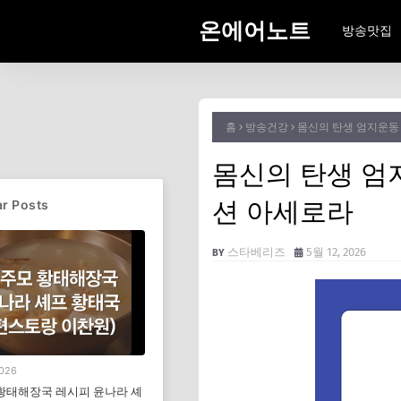
온에어노트
방송맛집
홈
방송건강
몸신의 탄생 엄지운동 
몸신의 탄생 엄지
션 아세로라
r Posts
스타베리즈
5월 12, 2026
2026
황태해장국 레시피 윤나라 셰