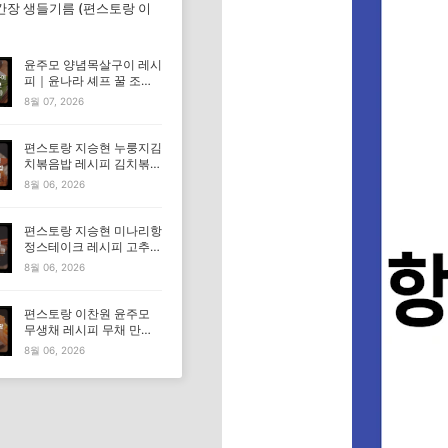
간장 생들기름 (편스토랑 이
윤주모 양념목살구이 레시
피｜윤나라 셰프 꿀 조선
간장 정보 (편스토랑 이찬
8월 07, 2026
원)
편스토랑 지승현 누룽지김
치볶음밥 레시피 김치볶음
밥 만드는법
8월 06, 2026
편스토랑 지승현 미나리항
정스테이크 레시피 고추장
마요소스 만드는법
8월 06, 2026
편스토랑 이찬원 윤주모
무생채 레시피 무채 만드
는법
8월 06, 2026