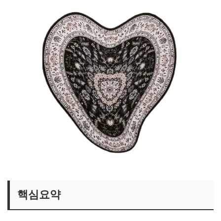
류혜영 집 카펫 보러가기
핵심요약