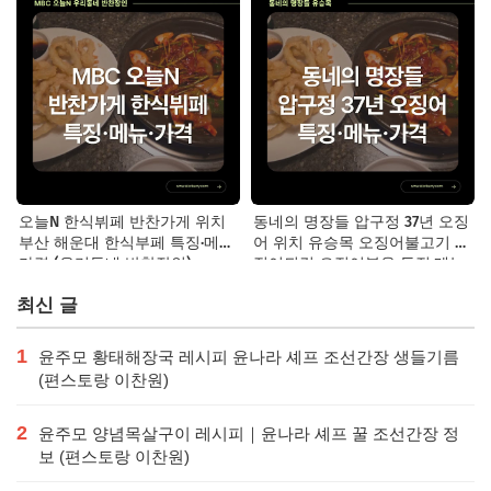
오늘N 한식뷔페 반찬가게 위치
동네의 명장들 압구정 37년 오징
부산 해운대 한식부페 특징·메뉴·
어 위치 유승목 오징어불고기 오
가격 (우리동네 반찬장인)
징어튀김 오징어볶음 특징·메뉴·
가격
최신 글
1
윤주모 황태해장국 레시피 윤나라 셰프 조선간장 생들기름
(편스토랑 이찬원)
2
윤주모 양념목살구이 레시피｜윤나라 셰프 꿀 조선간장 정
보 (편스토랑 이찬원)