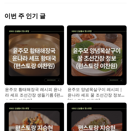
이번 주 인기 글
윤주모 황태해장국 레시피 윤나
윤주모 양념목살구이 레시피｜
라 셰프 조선간장 생들기름 (편
윤나라 셰프 꿀 조선간장 정보
스토랑 이찬원)
(편스토랑 이찬원)