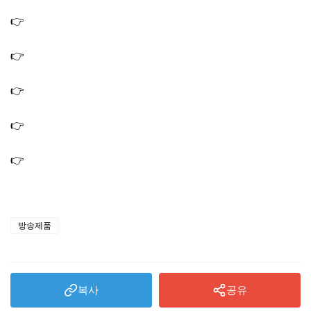
브랜드
👉
나혼산 김신영 스텐볼 양푼 그릇 나무 도마 주걱 제품 정
보
👉
김신영 무생채 레시피 양푼 스텐볼 비빔밥 만드는법 (나
혼산 642회)
👉
나혼산 김신영 조명 쿠션 의자 러그 집 인테리어 소품 제
품 브랜드 가격
👉
나혼산 김신영 거실 소파 러그 시계 고구마칩 청소기 제
품 브랜드 정보
👉
나혼산 김신영 식탁매트 식탁 미키마우스그릇 접시 컵
주방용품 브랜드 정보
방송제품
복사
공유