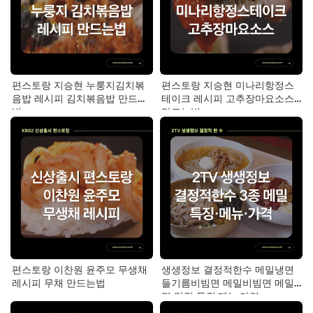
편스토랑 지승현 누룽지김치볶
편스토랑 지승현 미나리항정스
음밥 레시피 김치볶음밥 만드는
테이크 레시피 고추장마요소스
법
만드는법
편스토랑 이찬원 윤주모 무생채
생생정보 결정적한수 메밀냉면
레시피 무채 만드는법
들기름비빔면 메밀비빔면 메밀
면 맛집 특징·메뉴·가격