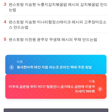
3
편스토랑 지승현 누룽지김치볶음밥 레시피 김치볶음밥 만드
는법
4
편스토랑 지승현 미나리항정스테이크 레시피 고추장마요소
스 만드는법
5
편스토랑 이찬원 윤주모 무생채 레시피 무채 만드는법
이전
동네한바퀴 태안 자염 파는곳 온라인 택배 주문 방법
다음
미우새 금은방 위치 어디? 링링언니 금거래소 금판매 미운우
리새끼 500회