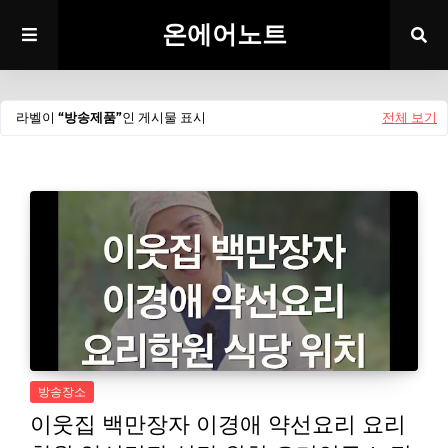
온에어노트
라벨이
방송제품
인 게시물 표시
전체 보기
방송장소
이웃집 백만장자 이경애 약선요리 요리