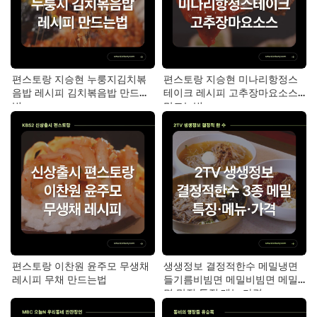
편스토랑 지승현 누룽지김치볶
편스토랑 지승현 미나리항정스
음밥 레시피 김치볶음밥 만드는
테이크 레시피 고추장마요소스
법
만드는법
편스토랑 이찬원 윤주모 무생채
생생정보 결정적한수 메밀냉면
레시피 무채 만드는법
들기름비빔면 메밀비빔면 메밀
면 맛집 특징·메뉴·가격