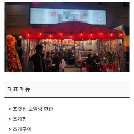
대표 메뉴
조갯집 보일링 한판
조개찜
조개구이