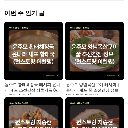
이번 주 인기 글
윤주모 황태해장국 레시피 윤나
윤주모 양념목살구이 레시피｜
라 셰프 조선간장 생들기름 (편
윤나라 셰프 꿀 조선간장 정보
스토랑 이찬원)
(편스토랑 이찬원)