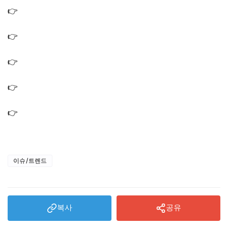
👉
생생정보 돼지고기 등심덧살 김치찌개 맛집 고기집 식당
권재관 추천 스타밥집
👉
생생정보 결정적한수 한우 육회 맛집 육회물회 정육식당
소불고기전골
👉
생생정보 가격파괴why 보리비빔밥 5천원 맛집 노원 식
당 보리밥집 가게
👉
생생 정보통 맛집오늘방송 콩국수 전기구이 통닭 치킨
맛집 식당 5월 27일
👉
생생정보통 양념목살구이 솥밥 된장찌개 반창4종 만원
고기집 식당 가격파괴
이슈/트렌드
복사
공유