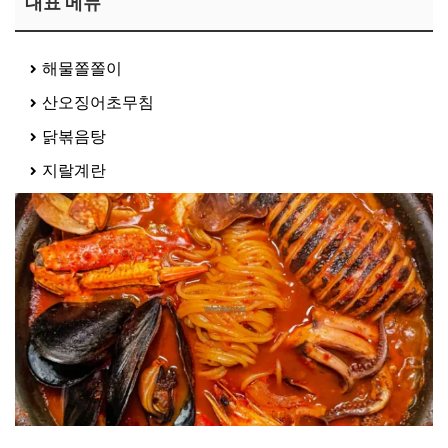
대표 메뉴
해물쫄쫄이
산오징어초무침
닭볶음탕
지랄계란