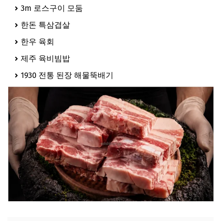
3m 로스구이 모둠
한돈 특삼겹살
한우 육회
제주 육비빔밥
1930 전통 된장 해물뚝배기