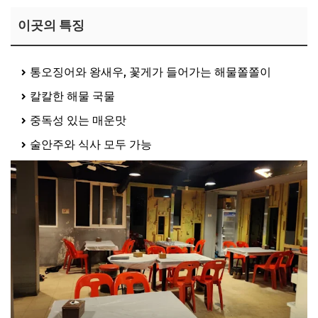
이곳의 특징
통오징어와 왕새우, 꽃게가 들어가는 해물쫄쫄이
칼칼한 해물 국물
중독성 있는 매운맛
술안주와 식사 모두 가능