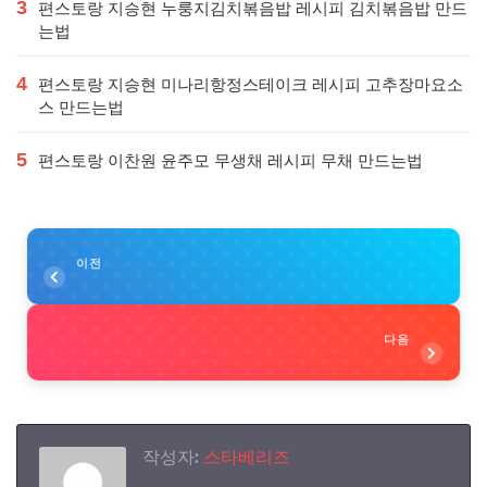
3
편스토랑 지승현 누룽지김치볶음밥 레시피 김치볶음밥 만드
는법
4
편스토랑 지승현 미나리항정스테이크 레시피 고추장마요소
스 만드는법
5
편스토랑 이찬원 윤주모 무생채 레시피 무채 만드는법
이전
다음
작성자:
스타베리즈