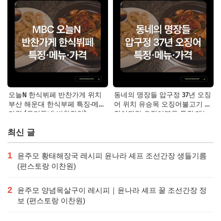
오늘N 한식뷔페 반찬가게 위치
동네의 명장들 압구정 37년 오징
부산 해운대 한식부페 특징·메뉴·
어 위치 유승목 오징어불고기 오
가격 (우리동네 반찬장인)
징어튀김 오징어볶음 특징·메뉴·
가격
최신 글
1
윤주모 황태해장국 레시피 윤나라 셰프 조선간장 생들기름
(편스토랑 이찬원)
2
윤주모 양념목살구이 레시피｜윤나라 셰프 꿀 조선간장 정
보 (편스토랑 이찬원)