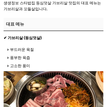
생생정보 스타밥집 등심덧살 가브리살 맛집의 대표 메뉴는
가브리살과 꼬들살입니다.
대표 메뉴
✔ 가브리살 (등심덧살)
부드러운 육질
풍부한 육즙
고소한 풍미