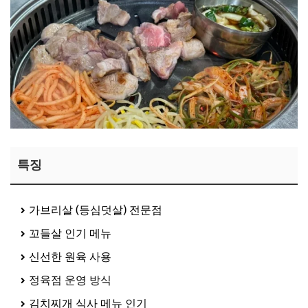
특징
가브리살 (등심덧살) 전문점
꼬들살 인기 메뉴
신선한 원육 사용
정육점 운영 방식
김치찌개 식사 메뉴 인기