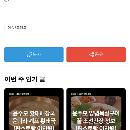
👉
생생정보통 양념목살구이 솥밥 된장찌개 반창4종 만원
고기집 식당 가격파괴
이슈/트렌드
복사
공유
이번 주 인기 글