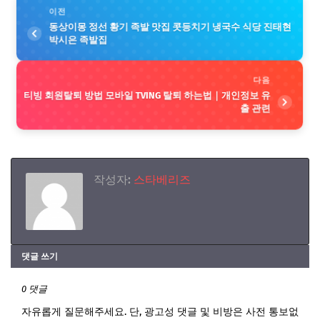
이전
동상이몽 정선 황기 족발 맛집 콧등치기 냉국수 식당 진태현
박시은 족발집
다음
티빙 회원탈퇴 방법 모바일 TVING 탈퇴 하는법｜개인정보 유
출 관련
작성자:
스타베리즈
댓글 쓰기
0 댓글
자유롭게 질문해주세요. 단, 광고성 댓글 및 비방은 사전 통보없