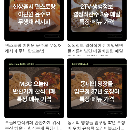
편스토랑 이찬원 윤주모 무생채
생생정보 결정적한수 메밀냉면
레시피 무채 만드는법
들기름비빔면 메밀비빔면 메밀
면 맛집 특징·메뉴·가격
오늘N 한식뷔페 반찬가게 위치
동네의 명장들 압구정 37년 오징
부산 해운대 한식부페 특징·메뉴·
어 위치 유승목 오징어불고기 오