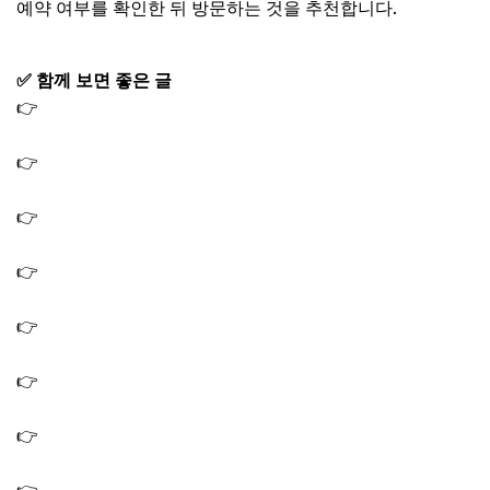
예약 여부를 확인한 뒤 방문하는 것을 추천합니다.
✅ 함께 보면 좋은 글
👉
생생정보 결정적한수 한우 육회 맛집 육회물회 정육식당
소불고기전골
👉
생생정보 가격파괴why 보리비빔밥 5천원 맛집 노원 식
당 보리밥집 가게
👉
생생 정보통 맛집오늘방송 제철 꽃게 간장게장 게국지
할매 쑥시래기해장국
👉
생생정보 할매밥됩니까 쑥시래기해장국 박일 할매밥집
맛집 식당 5월 28일
👉
생생 정보통 맛집오늘방송 콩국수 전기구이 통닭 치킨
맛집 식당 5월 27일
👉
생생정보 장사의신 콩국수 김치전 맛집 정통콩국수 식당
콩국수집 가게
👉
생생정보 맛집맞수다 꼬막피자 맛집 강릉 피자 가게 식
당 위치 5월 26일