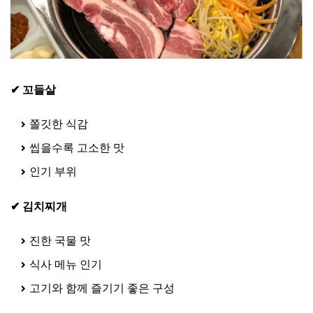
✔ 꼬들살
쫄깃한 식감
씹을수록 고소한 맛
인기 부위
✔ 김치찌개
진한 국물 맛
식사 메뉴 인기
고기와 함께 즐기기 좋은 구성