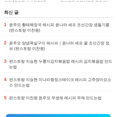
가격 (우리동네 반찬장인)
징어튀김 오징어볶음 특징·메뉴·
가격
최신 글
1
윤주모 황태해장국 레시피 윤나라 셰프 조선간장 생들기름
(편스토랑 이찬원)
2
윤주모 양념목살구이 레시피｜윤나라 셰프 꿀 조선간장 정
보 (편스토랑 이찬원)
3
편스토랑 지승현 누룽지김치볶음밥 레시피 김치볶음밥 만드
는법
4
편스토랑 지승현 미나리항정스테이크 레시피 고추장마요소
스 만드는법
5
편스토랑 이찬원 윤주모 무생채 레시피 무채 만드는법