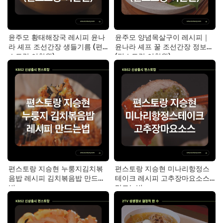
윤주모 황태해장국 레시피 윤나
윤주모 양념목살구이 레시피｜
라 셰프 조선간장 생들기름 (편
윤나라 셰프 꿀 조선간장 정보
스토랑 이찬원)
(편스토랑 이찬원)
편스토랑 지승현 누룽지김치볶
편스토랑 지승현 미나리항정스
음밥 레시피 김치볶음밥 만드는
테이크 레시피 고추장마요소스
법
만드는법