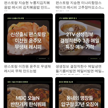
편스토랑 지승현 누룽지김치볶
편스토랑 지승현 미나리항정스
음밥 레시피 김치볶음밥 만드는
테이크 레시피 고추장마요소스
법
만드는법
편스토랑 이찬원 윤주모 무생채
생생정보 결정적한수 메밀냉면
레시피 무채 만드는법
들기름비빔면 메밀비빔면 메밀
면 맛집 특징·메뉴·가격