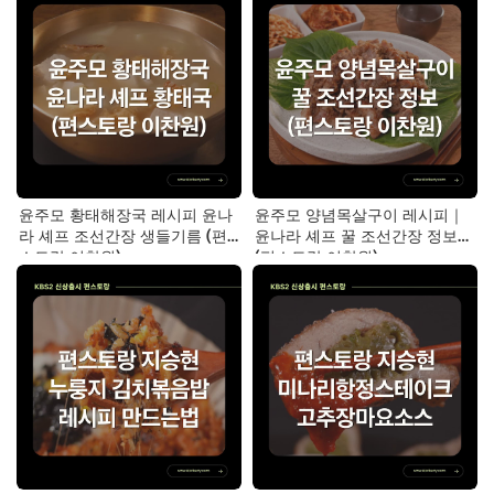
윤주모 황태해장국 레시피 윤나
윤주모 양념목살구이 레시피｜
라 셰프 조선간장 생들기름 (편
윤나라 셰프 꿀 조선간장 정보
스토랑 이찬원)
(편스토랑 이찬원)