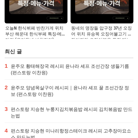
오늘N 한식뷔페 반찬가게 위치
동네의 명장들 압구정 37년 오징
부산 해운대 한식부페 특징·메뉴·
어 위치 유승목 오징어불고기 오
가격 (우리동네 반찬장인)
징어튀김 오징어볶음 특징·메뉴·
가격
최신 글
1
윤주모 황태해장국 레시피 윤나라 셰프 조선간장 생들기름
(편스토랑 이찬원)
2
윤주모 양념목살구이 레시피｜윤나라 셰프 꿀 조선간장 정
보 (편스토랑 이찬원)
3
편스토랑 지승현 누룽지김치볶음밥 레시피 김치볶음밥 만드
는법
4
편스토랑 지승현 미나리항정스테이크 레시피 고추장마요소
스 만드는법