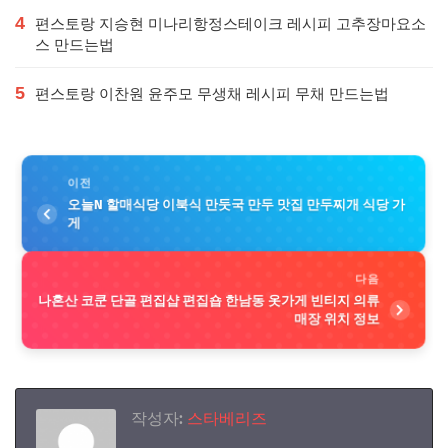
4
편스토랑 지승현 미나리항정스테이크 레시피 고추장마요소
스 만드는법
5
편스토랑 이찬원 윤주모 무생채 레시피 무채 만드는법
이전
오늘N 할매식당 이북식 만둣국 만두 맛집 만두찌개 식당 가
게
다음
나혼산 코쿤 단골 편집샵 편집숍 한남동 옷가게 빈티지 의류
매장 위치 정보
작성자:
스타베리즈