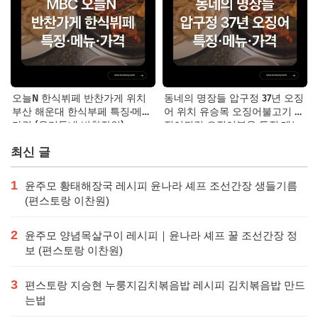
오늘N 한식뷔페 반찬가게 위치
동네의 명장들 압구정 37년 오징
부산 해운대 한식부페 특징·메뉴·
어 위치 유승목 오징어불고기 오
가격 (우리동네 반찬장인)
징어튀김 오징어볶음 특징·메뉴·
가격
최신 글
1
윤주모 황태해장국 레시피 윤나라 셰프 조선간장 생들기름
(편스토랑 이찬원)
2
윤주모 양념목살구이 레시피｜윤나라 셰프 꿀 조선간장 정
보 (편스토랑 이찬원)
3
편스토랑 지승현 누룽지김치볶음밥 레시피 김치볶음밥 만드
는법