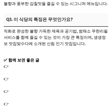
불향과 풍부한 감칠맛을 즐길 수 있는 시그니처 메뉴입니다.
Q3. 이 식당의 특징은 무엇인가요?
직화로 완성한 불향 가득한 제육과 공기밥, 쌈채소 무한리필
서비스를 함께 즐길 수 있는 것이 가장 큰 특징이며, 생생정
보 맛집맞수다에 소개된 신림 인기 맛집입니다.
✅ 함께 보면 좋은 글
👉
생생정보 맛집맞수다 돼지갈비 맛집 군자 돼지갈비집 고
기집 식당
👉
생생 정보통 맛집오늘방송 통오리밀쌈 고성 명태장칼국
수 막국수 맛집
👉
생생정보 스타밥집 통오리밀쌈 우리밀칼국수 임주리 재
하 단골 맛집 식당
👉
생생정보 결정적한수 손두부전골 두부 맛집 식당 가게
위치 6월 11일