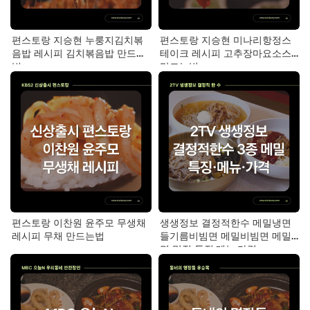
편스토랑 지승현 누룽지김치볶
편스토랑 지승현 미나리항정스
음밥 레시피 김치볶음밥 만드는
테이크 레시피 고추장마요소스
법
만드는법
편스토랑 이찬원 윤주모 무생채
생생정보 결정적한수 메밀냉면
레시피 무채 만드는법
들기름비빔면 메밀비빔면 메밀
면 맛집 특징·메뉴·가격