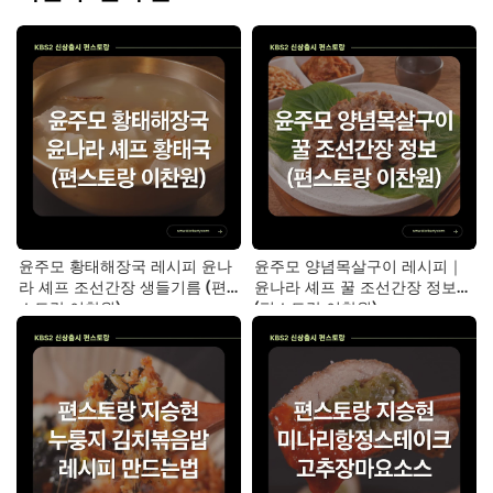
윤주모 황태해장국 레시피 윤나
윤주모 양념목살구이 레시피｜
라 셰프 조선간장 생들기름 (편
윤나라 셰프 꿀 조선간장 정보
스토랑 이찬원)
(편스토랑 이찬원)