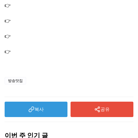
👉
생생정보 간장게장 양념게장 꽃게탕 15000원 식당 가게
가격파괴why
👉
생생 정보통 맛집오늘방송 오삼불고기 남원 추어탕 식당
가게 6월 9일
👉
생생정보 스타밥집 오삼불고기 된장찌개 맛집 김병지 단
골집 식당 가게
👉
생생정보 음식X파일 함흥냉면 맛집 매운냉면 회냉면 식
당 가게
방송맛집
복사
공유
이번 주 인기 글