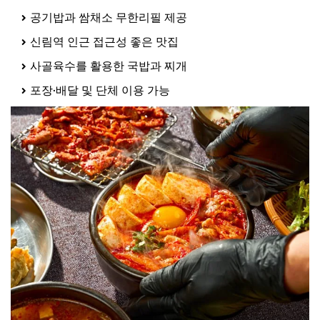
공기밥과 쌈채소 무한리필 제공
신림역 인근 접근성 좋은 맛집
사골육수를 활용한 국밥과 찌개
포장·배달 및 단체 이용 가능