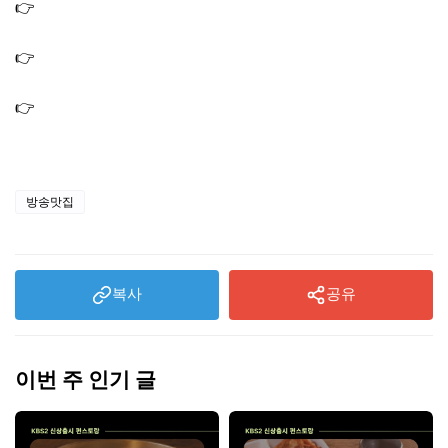
👉
동네한바퀴 송리단길 멕시코 타코 맛집 치과의사 타코집
식당 가게
👉
생생정보 가격파괴why 한식뷔페 8천원 맛집 식당 대전
한식부페 가게
👉
동네한바퀴 강화 약선오리백숙 맛집 강화군 한방오리 식
당 가게 6월 13일
방송맛집
복사
공유
이번 주 인기 글