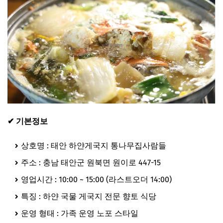
✔ 기본정보
상호명 : 태안 하얀게국지 통나무집사람들
주소 : 충남 태안군 원북면 원이로 447-15
영업시간 : 10:00 ~ 15:00 (라스트오더 14:00)
특징 : 하얀 국물 게국지 전문 향토 식당
운영 형태 : 가족 운영 노포 스타일