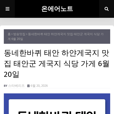
온에어노트
홈
방송맛집
동네한바퀴 태안 하얀게국지 맛집 태안군 게국지 식당 가
게 6월 20일
동네한바퀴 태안 하얀게국지 맛
집 태안군 게국지 식당 가게 6월
20일
스타베리즈
6월 20, 2026