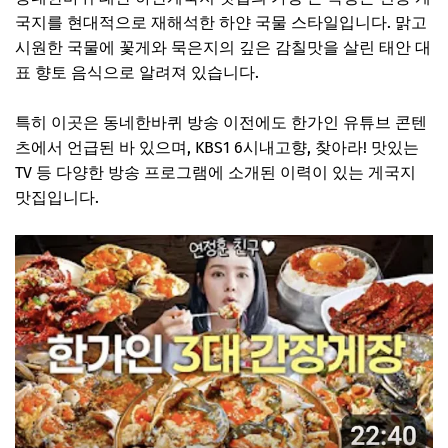
국지를 현대적으로 재해석한 하얀 국물 스타일입니다. 맑고
시원한 국물에 꽃게와 묵은지의 깊은 감칠맛을 살린 태안 대
표 향토 음식으로 알려져 있습니다.
특히 이곳은 동네한바퀴 방송 이전에도 한가인 유튜브 콘텐
츠에서 언급된 바 있으며, KBS1 6시내고향, 찾아라! 맛있는
TV 등 다양한 방송 프로그램에 소개된 이력이 있는 게국지
맛집입니다.