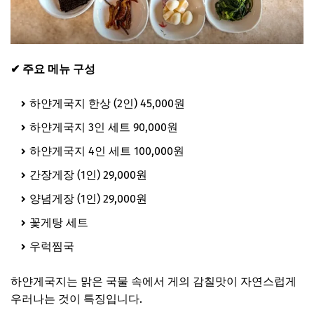
✔ 주요 메뉴 구성
하얀게국지 한상 (2인) 45,000원
하얀게국지 3인 세트 90,000원
하얀게국지 4인 세트 100,000원
간장게장 (1인) 29,000원
양념게장 (1인) 29,000원
꽃게탕 세트
우럭찜국
하얀게국지는 맑은 국물 속에서 게의 감칠맛이 자연스럽게
우러나는 것이 특징입니다.