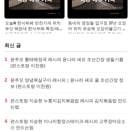
오늘N 한식뷔페 반찬가게 위치
동네의 명장들 압구정 37년 오징
부산 해운대 한식부페 특징·메뉴·
어 위치 유승목 오징어불고기 오
가격 (우리동네 반찬장인)
징어튀김 오징어볶음 특징·메뉴·
가격
최신 글
1
윤주모 황태해장국 레시피 윤나라 셰프 조선간장 생들기름
(편스토랑 이찬원)
2
윤주모 양념목살구이 레시피｜윤나라 셰프 꿀 조선간장 정
보 (편스토랑 이찬원)
3
편스토랑 지승현 누룽지김치볶음밥 레시피 김치볶음밥 만드
는법
4
편스토랑 지승현 미나리항정스테이크 레시피 고추장마요소
스 만드는법