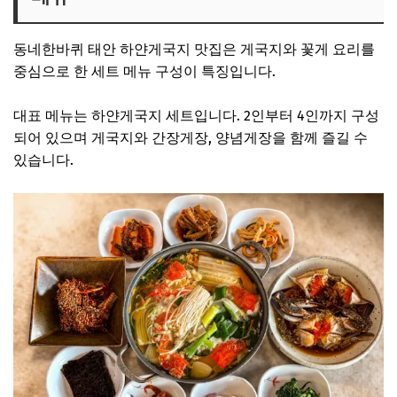
동네한바퀴 태안 하얀게국지 맛집은 게국지와 꽃게 요리를
중심으로 한 세트 메뉴 구성이 특징입니다.
대표 메뉴는 하얀게국지 세트입니다. 2인부터 4인까지 구성
되어 있으며 게국지와 간장게장, 양념게장을 함께 즐길 수
있습니다.