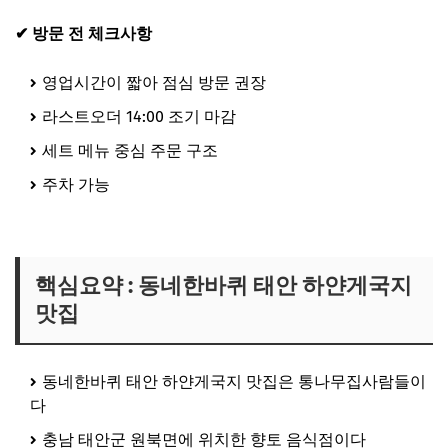
✔ 방문 전 체크사항
영업시간이 짧아 점심 방문 권장
라스트오더 14:00 조기 마감
세트 메뉴 중심 주문 구조
주차 가능
동네한바퀴 하얀게국지집 보러가기
핵심요약 : 동네한바퀴 태안 하얀게국지
맛집
동네한바퀴 태안 하얀게국지 맛집은 통나무집사람들이
다
충남 태안군 원북면에 위치한 향토 음식점이다