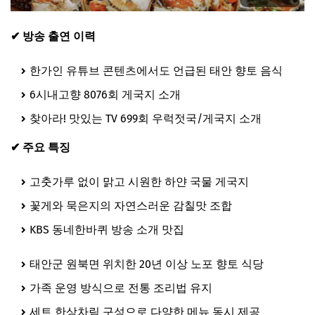
✔ 방송 출연 이력
한가인 유튜브 콘텐츠에서도 언급된 태안 향토 음식
6시내고향 8076회 게국지 소개
찾아라! 맛있는 TV 699회 우럭젓국/게국지 소개
✔ 주요 특징
고춧가루 없이 맑고 시원한 하얀 국물 게국지
꽃게와 묵은지의 자연스러운 감칠맛 조합
KBS 동네한바퀴 방송 소개 맛집
태안군 원북면 위치한 20년 이상 노포 향토 식당
가족 운영 방식으로 전통 조리법 유지
세트 한상차림 구성으로 다양한 메뉴 동시 제공