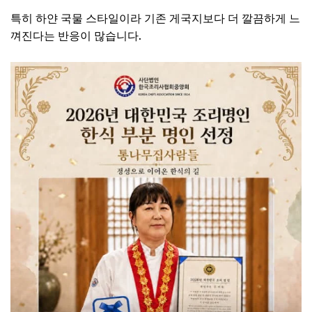
특히 하얀 국물 스타일이라 기존 게국지보다 더 깔끔하게 느
껴진다는 반응이 많습니다.