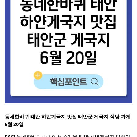
동네한바퀴 태안 하얀게국지 맛집 태안군 게국지 식당 가게
6월 20일
KBS1 동네한바퀴 방송에서 소개된 태안 하얀게국지 맛집이