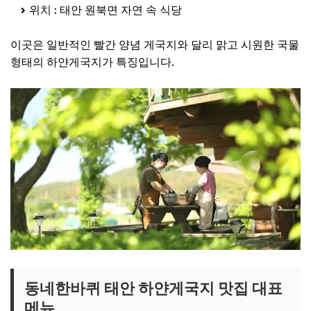
위치 : 태안 원북면 자연 속 식당
이곳은 일반적인 빨간 양념 게국지와 달리 맑고 시원한 국물
형태의 하얀게국지가 특징입니다.
동네한바퀴 태안 하얀게국지 맛집 대표
메뉴