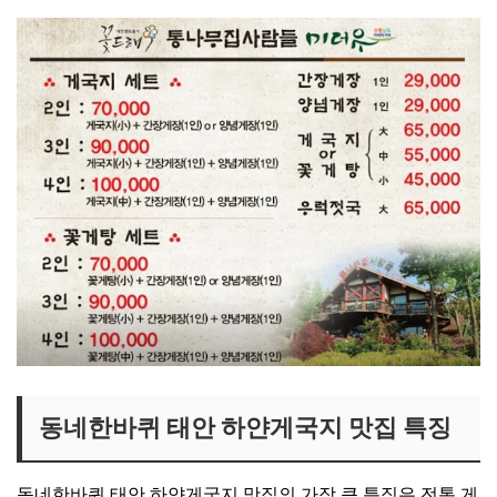
동네한바퀴 태안 하얀게국지 맛집 특징
동네한바퀴 태안 하얀게국지 맛집의 가장 큰 특징은 전통 게