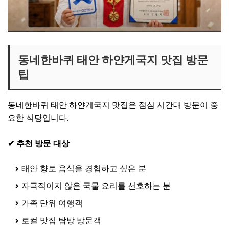
동네한바퀴 태안 하얀게국지 맛집 방문
팁
동네한바퀴 태안 하얀게국지 맛집은 점심 시간대 방문이 중
요한 식당입니다.
✔ 추천 방문 대상
태안 향토 음식을 경험하고 싶은 분
자극적이지 않은 국물 요리를 선호하는 분
가족 단위 여행객
로컬 맛집 탐방 방문객