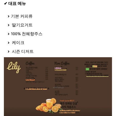
✔ 대표 메뉴
기본 커피류
딸기요거트
100% 천혜향주스
케이크
시즌 디저트