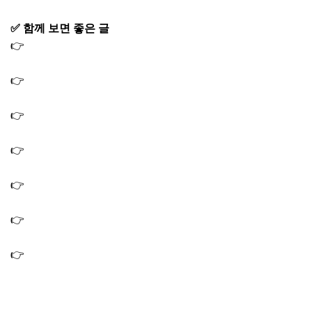
✅ 함께 보면 좋은 글
👉
오늘N 퇴근후N 불맛 모둠구이 막창 닭발 돼지고기 낙곱
새 맛집 용산 식당
👉
오늘N 위대한일터 우렁이제육쌈밥 맛집 우렁이해장국
식당 쌈밥집 6월 4일
👉
오늘N 퇴근후N 흑돼지삼겹살 고추냉이잎 메밀국수 맛집
고기집 식당
👉
오늘N 오리주물럭 오리해장국 맛집 오리 식당 가게 (옆
집 부자의 비밀노트)
👉
오늘N 식큐멘터리 들기름막국수아이스크림 맛집 춘천
카페 까페 5월 28일
👉
오늘N 퇴근후N 갑오징어 맛집 반건조갑오징어 딱돔튀김
식당 가게
👉
오늘앤 퇴근후앤 한우 고기집 소고기집 맛집 식당 가게
위치(오늘엔 퇴근후엔)