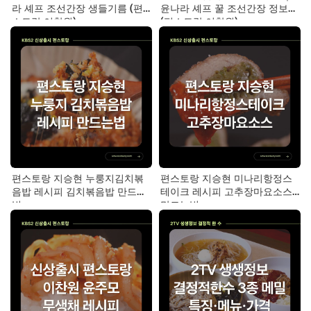
라 셰프 조선간장 생들기름 (편
윤나라 셰프 꿀 조선간장 정보
스토랑 이찬원)
(편스토랑 이찬원)
편스토랑 지승현 누룽지김치볶
편스토랑 지승현 미나리항정스
음밥 레시피 김치볶음밥 만드는
테이크 레시피 고추장마요소스
법
만드는법