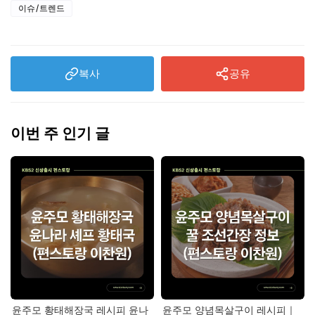
이슈/트렌드
복사
공유
이번 주 인기 글
윤주모 황태해장국 레시피 윤나
윤주모 양념목살구이 레시피｜