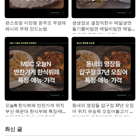
편스토랑 이찬원 윤주모 무생채
생생정보 결정적한수 메밀냉면
레시피 무채 만드는법
들기름비빔면 메밀비빔면 메밀
면 맛집 특징·메뉴·가격
오늘N 한식뷔페 반찬가게 위치
동네의 명장들 압구정 37년 오징
부산 해운대 한식부페 특징·메뉴·
어 위치 유승목 오징어불고기 오
가격 (우리동네 반찬장인)
징어튀김 오징어볶음 특징·메뉴·
가격
최신 글