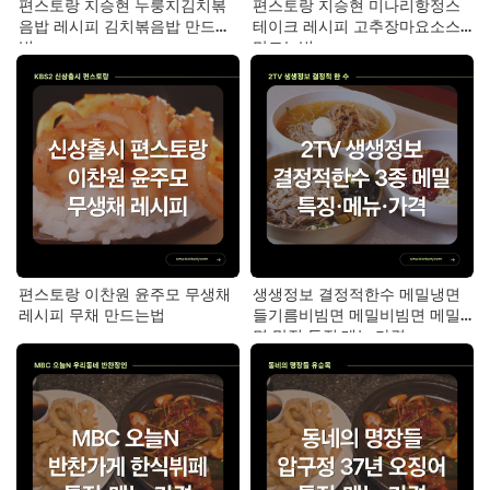
편스토랑 지승현 누룽지김치볶
편스토랑 지승현 미나리항정스
음밥 레시피 김치볶음밥 만드는
테이크 레시피 고추장마요소스
법
만드는법
편스토랑 이찬원 윤주모 무생채
생생정보 결정적한수 메밀냉면
레시피 무채 만드는법
들기름비빔면 메밀비빔면 메밀
면 맛집 특징·메뉴·가격