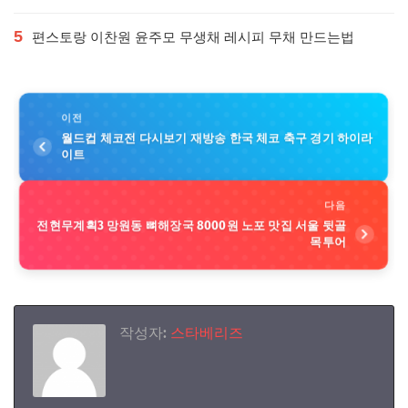
5
편스토랑 이찬원 윤주모 무생채 레시피 무채 만드는법
이전
월드컵 체코전 다시보기 재방송 한국 체코 축구 경기 하이라
이트
다음
전현무계획3 망원동 뼈해장국 8000원 노포 맛집 서울 뒷골
목투어
작성자:
스타베리즈