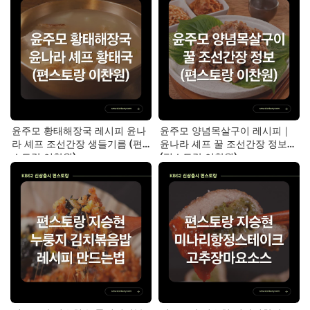
윤주모 황태해장국 레시피 윤나
윤주모 양념목살구이 레시피｜
라 셰프 조선간장 생들기름 (편
윤나라 셰프 꿀 조선간장 정보
스토랑 이찬원)
(편스토랑 이찬원)