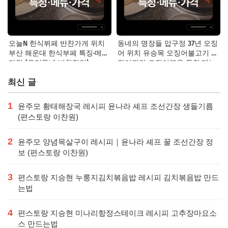
오늘N 한식뷔페 반찬가게 위치
동네의 명장들 압구정 37년 오징
부산 해운대 한식부페 특징·메뉴·
어 위치 유승목 오징어불고기 오
가격 (우리동네 반찬장인)
징어튀김 오징어볶음 특징·메뉴·
가격
최신 글
1
윤주모 황태해장국 레시피 윤나라 셰프 조선간장 생들기름
(편스토랑 이찬원)
2
윤주모 양념목살구이 레시피｜윤나라 셰프 꿀 조선간장 정
보 (편스토랑 이찬원)
3
편스토랑 지승현 누룽지김치볶음밥 레시피 김치볶음밥 만드
는법
4
편스토랑 지승현 미나리항정스테이크 레시피 고추장마요소
스 만드는법