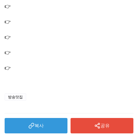
👉
생활의달인 구례 치즈피자 달인 가게 웨이팅 피자집 하
루 100판 피자 맛집
👉
생활의달인 상추쌈탕수육 달인 식당 포천 중국집 짜장면
짬뽕 맛집 위치
👉
생활의달인 메밀국수 달인 남대문 메밀국수집 식당 위치
1035회 은둔식달
👉
생활의달인 은둔식달 자루우동 달인 우동집 85년 우동
맛집 식당 가게
👉
생활의달인 산딸기 바게트 달인 빵집 베이커리 카페 위
치 1034회
방송맛집
복사
공유