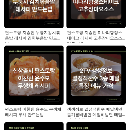
편스토랑 지승현 누룽지김치볶
편스토랑 지승현 미나리항정스
음밥 레시피 김치볶음밥 만드는
테이크 레시피 고추장마요소스
법
만드는법
편스토랑 이찬원 윤주모 무생채
생생정보 결정적한수 메밀냉면
레시피 무채 만드는법
들기름비빔면 메밀비빔면 메밀
면 맛집 특징·메뉴·가격