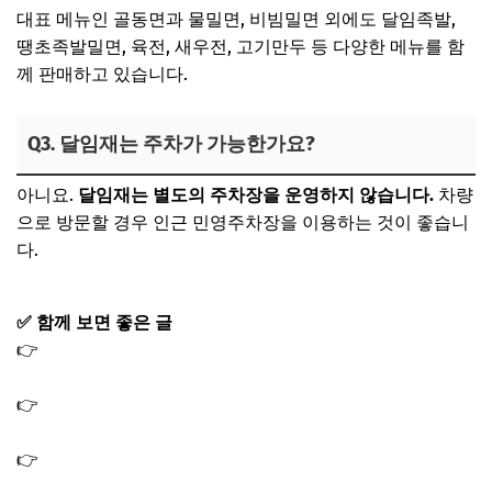
대표 메뉴인 골동면과 물밀면, 비빔밀면 외에도 달임족발,
땡초족발밀면, 육전, 새우전, 고기만두 등 다양한 메뉴를 함
께 판매하고 있습니다.
Q3. 달임재는 주차가 가능한가요?
아니요.
달임재는 별도의 주차장을 운영하지 않습니다.
차량
으로 방문할 경우 인근 민영주차장을 이용하는 것이 좋습니
다.
✅ 함께 보면 좋은 글
👉
생활의달인 특급 호텔 뷔페 달인 레스토랑 호텔 부페 식
당 위치
👉
생활의달인 부산 일식 달인 오마카세 식당 두바이 7성급
호텔 경력 일식
👉
생활의달인 은둔식달 인천 김치 보쌈 달인 식당 맛집 트
럭 보쌈집 위치