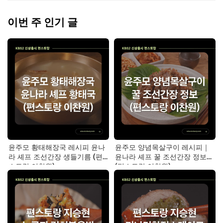
이번 주 인기 글
윤주모 황태해장국 레시피 윤나
윤주모 양념목살구이 레시피｜
라 셰프 조선간장 생들기름 (편
윤나라 셰프 꿀 조선간장 정보
스토랑 이찬원)
(편스토랑 이찬원)