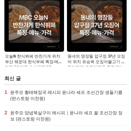
오늘N 한식뷔페 반찬가게 위치
동네의 명장들 압구정 37년 오징
부산 해운대 한식부페 특징·메뉴·
어 위치 유승목 오징어불고기 오
가격 (우리동네 반찬장인)
징어튀김 오징어볶음 특징·메뉴·
가격
최신 글
1
윤주모 황태해장국 레시피 윤나라 셰프 조선간장 생들기름
(편스토랑 이찬원)
2
윤주모 양념목살구이 레시피｜윤나라 셰프 꿀 조선간장 정
보 (편스토랑 이찬원)