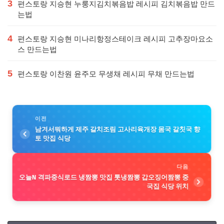
3
편스토랑 지승현 누룽지김치볶음밥 레시피 김치볶음밥 만드
는법
4
편스토랑 지승현 미나리항정스테이크 레시피 고추장마요소
스 만드는법
5
편스토랑 이찬원 윤주모 무생채 레시피 무채 만드는법
이전
남겨서뭐하게 제주 갈치조림 고사리육개장 몸국 갈칫국 향
토 맛집 식당
다음
오늘N 격파중식로드 냉짬뽕 맛집 톳냉짬뽕 갑오징어짬뽕 중
국집 식당 위치