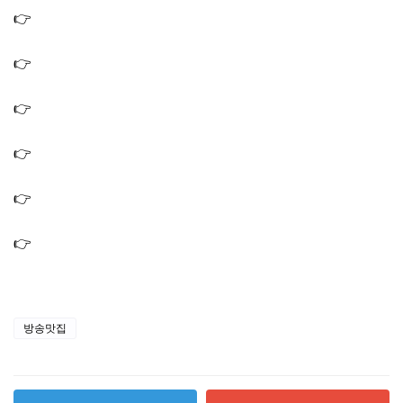
👉
오늘N 퇴근후N 서리태콩국수 백태콩국수 아차산 두부
콩국수 맛집 위치
👉
오늘N 할매식당 오대산 20여가지 산채나물 맛집 강원도
산채정식 식당
👉
오늘N 오늘은국수먹는날 묵은지비빔막국수 검은 콩국
수 찹쌀도넛 맛집 홍천 국숫집
👉
오늘N 위대한일터 콩비지감자탕 콩비지뼈해장국 인천
뼈해장국 감자탕 맛집 식당
👉
오늘N 할매식당 이북식 만둣국 만두 맛집 만두찌개 식당
가게
👉
오늘앤 퇴근후N 해초보쌈 개조개미역국 해초영양밥 맛
집 선유도 보양식 식당
방송맛집