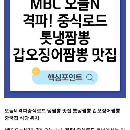
오늘N 격파중식로드 냉짬뽕 맛집 톳냉짬뽕 갑오징어짬뽕
중국집 식당 위치
MBC 오늘N 7월 7일 오늘 방송
격파! 중식로드
코너에서는 여