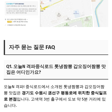
오늘N 냉짬뽕집 보러가기
자주 묻는 질문 FAQ
Q1. 오늘N 격파중식로드 톳냉짬뽕 갑오징어짬뽕 맛
집은 어디인가요?
오늘N 격파! 중식로드에서 소개된 톳냉짬뽕과 갑오징어짬
뽕 맛집은
경기도 수원시 권선구 평동로에 위치한 중식일프
로 본점
입니다. 고색역 3번 출구에서 도보 약 5분 거리에 있
습니다.