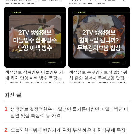
포스파티딜세린
맛집 특징·메뉴·가격
생생정보 삼봉빙수 마늘빙수 카
생생정보 두부김치보쌈 밥상 위
페 위치 단양 이색 빙수 특징·메
치 환순 할머니 두부보쌈 맛집
뉴·가격 (독한 인생 독하다 독해)
특징·메뉴·가격 (할매밥됩니까)
최신 글
1
생생정보 결정적한수 메밀냉면 들기름비빔면 메밀비빔면 메
밀면 맛집 특징·메뉴·가격
2
오늘N 한식뷔페 반찬가게 위치 부산 해운대 한식부페 특징·