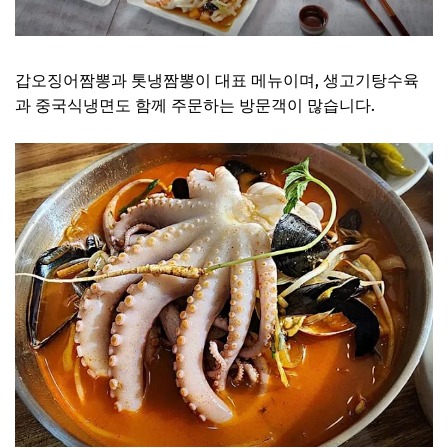
갑오징어짬뽕과 톳냉짬뽕이 대표 메뉴이며, 생고기탕수육
과 중국식냉면도 함께 주문하는 방문객이 많습니다.