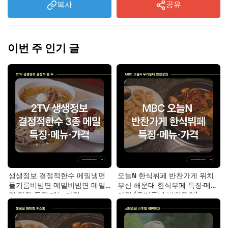
복사
공유
이번 주 인기 글
생생정보 결정적한수 메밀냉면
오늘N 한식뷔페 반찬가게 위치
들기름비빔면 메밀비빔면 메밀
부산 해운대 한식부페 특징·메뉴·
면 맛집 특징·메뉴·가격
가격 (우리동네 반찬장인)