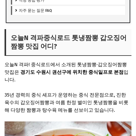
식당 종합 평가
자주 묻는 질문 FAQ
오늘N 격파중식로드 톳냉짬뽕 갑오징어
짬뽕 맛집 어디?
오늘N 격파! 중식로드에서 소개된 톳냉짬뽕·갑오징어짬뽕
맛집은
경기도 수원시 권선구에 위치한 중식일프로 본점
입
니다.
35년 경력의 중식 셰프가 운영하는 중식 전문점으로, 진한
육수의 갑오징어짬뽕과 여름 한정 별미인 톳냉짬뽕을 비롯
해 다양한 짬뽕과 탕수육 메뉴를 선보이고 있습니다.