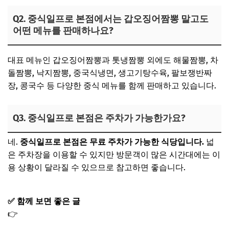
Q2. 중식일프로 본점에서는 갑오징어짬뽕 말고도
어떤 메뉴를 판매하나요?
대표 메뉴인 갑오징어짬뽕과 톳냉짬뽕 외에도 해물짬뽕, 차
돌짬뽕, 낙지짬뽕, 중국식냉면, 생고기탕수육, 팔보쟁반짜
장, 콩국수 등 다양한 중식 메뉴를 함께 판매하고 있습니다.
Q3. 중식일프로 본점은 주차가 가능한가요?
네.
중식일프로 본점은 무료 주차가 가능한 식당입니다.
넓
은 주차장을 이용할 수 있지만 방문객이 많은 시간대에는 이
용 상황이 달라질 수 있으므로 참고하면 좋습니다.
✅ 함께 보면 좋은 글
👉
오늘N 영흥도 유럽감성카페 위치｜굴뚝빵 바질크림치
즈 프린스패너 감태라떼