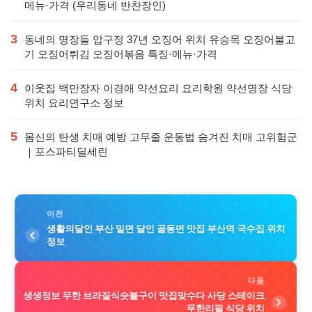
메뉴·가격 (우리동네 반찬장인)
3
동네의 명장들 압구정 37년 오징어 위치 유승목 오징어불고
기 오징어튀김 오징어볶음 특징·메뉴·가격
4
이웃집 백만장자 이경애 약선요리 요리학원 약선명장 식당
위치 요리연구소 정보
5
몸신의 탄생 치매 예방 고무줄 운동법 숨겨진 치매 고위험군
｜포스파티딜세린
이전
생활의달인 부산 밀면 달인 골동면 맛집 부산역 국수집 위치
정보
다음
생생정보 무한 브라질식숫불구이 맛집맞수다 사당 스테이크
무한리필 식당 위치