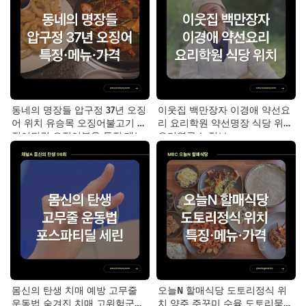
동네의 명장들 압구정 37년 오징
이웃집 백만장자 이경애 약선요
어 위치 유승목 오징어불고기 오
리 요리학원 약선명장 식당 위치
징어튀김 오징어볶음 특징·메뉴·
요리연구소 정보
가격
몸신의 탄생 치매 예방 고무줄
오늘N 할매식당 도토리정식 위
운동법 숨겨진 치매 고위험군｜
치 양주 주꾸미 수육 도토리묵