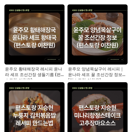
윤주모 황태해장국 레시피 윤나
윤주모 양념목살구이 레시피｜
라 셰프 조선간장 생들기름 (편
윤나라 셰프 꿀 조선간장 정보
스토랑 이찬원)
(편스토랑 이찬원)