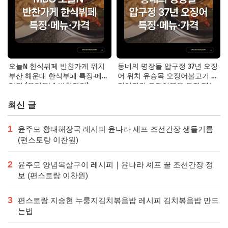
오늘N 한식뷔페 반찬가게 위치
동네의 명장들 압구정 37년 오징
부산 해운대 한식부페 특징·메뉴·
어 위치 유승목 오징어불고기 오
가격 (우리동네 반찬장인)
징어튀김 오징어볶음 특징·메뉴·
가격
최신 글
1
윤주모 황태해장국 레시피 윤나라 셰프 조선간장 생들기름
(편스토랑 이찬원)
2
윤주모 양념목살구이 레시피｜윤나라 셰프 꿀 조선간장 정
보 (편스토랑 이찬원)
3
편스토랑 지승현 누룽지김치볶음밥 레시피 김치볶음밥 만드
는법