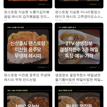
편스토랑 지승현 누룽지김치볶
편스토랑 지승현 미나리항정스
음밥 레시피 김치볶음밥 만드는
테이크 레시피 고추장마요소스
법
만드는법
편스토랑 이찬원 윤주모 무생채
생생정보 결정적한수 메밀냉면
레시피 무채 만드는법
들기름비빔면 메밀비빔면 메밀
면 맛집 특징·메뉴·가격