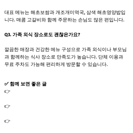
대표 메뉴는 해초보쌈과 개조개미역국, 삼색 해초영양밥입
니다. 매콤 고갈비와 함께 주문하는 손님도 많은 편입니다.
Q3. 가족 외식 장소로도 괜찮은가요?
깔끔한 매장과 건강한 메뉴 구성으로 가족 외식이나 부모님
과 함께하는 식사 장소로 만족도가 높습니다. 단체 이용과
무료 주차도 가능해 편리하게 방문할 수 있습니다.
✅ 함께 보면 좋은 글
👉
오늘N 초계국수 초계비빔국수 맛집 팔당댐 초계국수집
옆집부자의 비밀노트
👉
오늘N 가평 카페 숲속 휴양지 까페 위치 어디｜오늘엔
커피한잔할래요
👉
오늘엔 퇴근후엔 불맛 모둠구이 막창 닭발 돼지고기 낙
곱새 맛집 용산 식당