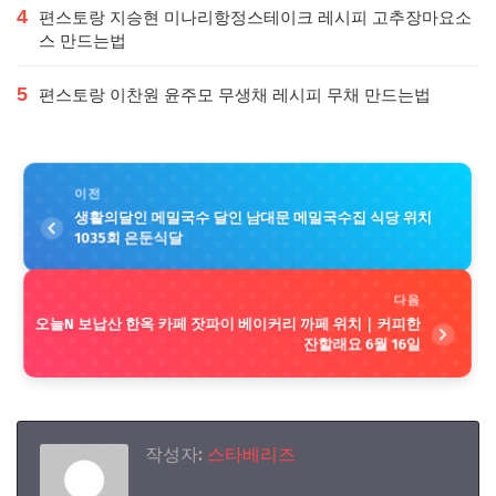
4
편스토랑 지승현 미나리항정스테이크 레시피 고추장마요소
스 만드는법
5
편스토랑 이찬원 윤주모 무생채 레시피 무채 만드는법
이전
생활의달인 메밀국수 달인 남대문 메밀국수집 식당 위치
1035회 은둔식달
다음
오늘N 보납산 한옥 카페 잣파이 베이커리 까페 위치｜커피한
잔할래요 6월 16일
작성자:
스타베리즈