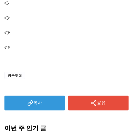
👉
오늘N 위대한일터 우렁이제육쌈밥 맛집 우렁이해장국
식당 쌈밥집
👉
오늘앤 퇴근후앤 흑돼지삼겹살 고추냉이잎 메밀국수 맛
집 고기집 식당
👉
오늘N 오리주물럭 오리해장국 맛집 오리 식당 가게 (옆
집 부자의 비밀노트)
👉
오늘N 식큐멘터리 들기름막국수아이스크림 맛집 춘천
카페 까페
방송맛집
복사
공유
이번 주 인기 글