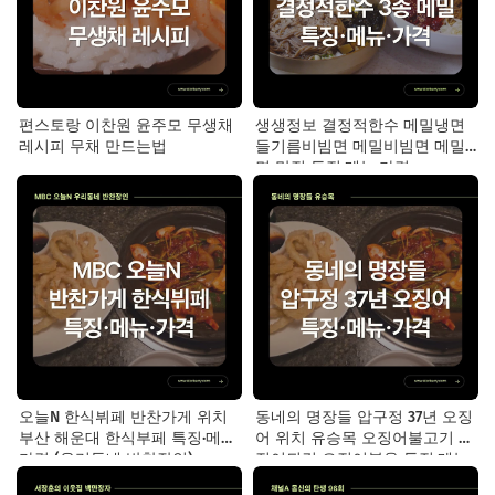
편스토랑 이찬원 윤주모 무생채
생생정보 결정적한수 메밀냉면
레시피 무채 만드는법
들기름비빔면 메밀비빔면 메밀
면 맛집 특징·메뉴·가격
오늘N 한식뷔페 반찬가게 위치
동네의 명장들 압구정 37년 오징
부산 해운대 한식부페 특징·메뉴·
어 위치 유승목 오징어불고기 오
가격 (우리동네 반찬장인)
징어튀김 오징어볶음 특징·메뉴·
가격