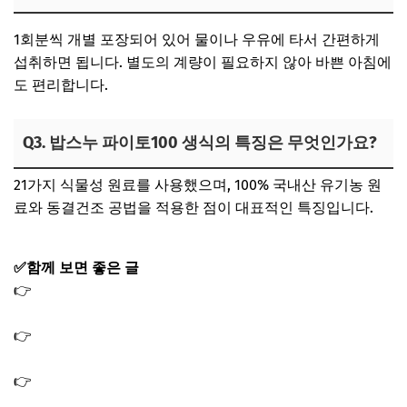
1회분씩 개별 포장되어 있어 물이나 우유에 타서 간편하게
섭취하면 됩니다. 별도의 계량이 필요하지 않아 바쁜 아침에
도 편리합니다.
Q3. 밥스누 파이토100 생식의 특징은 무엇인가요?
21가지 식물성 원료를 사용했으며, 100% 국내산 유기농 원
료와 동결건조 공법을 적용한 점이 대표적인 특징입니다.
✅함께 보면 좋은 글
👉
산골총각영웅 두유 제조기 두유메이커 KUNA｜조째즈
수제 두유 레시피
👉
동상이몽 박군 한영 혈압반지 혈압체크 건강 반지 CART
제품 정보
👉
동상이몽 박위 송지은 머그컵 컵 접시 그릇 제품 주방소
품 정보