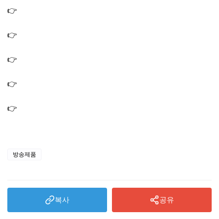
👉
동상이몽 박위 송지은 집 거실 식탁 의자 소파 테이블 인
테리어 가구 제품
👉
동상이몽 박위 송지은 신혼집 조명 거실 침실 인테리어
소품 제품 정보
👉
동상이몽 배성재 김다영 병원 클리닉 건강검진 우창윤
원장 내과 의사 검사
👉
동상이몽 허안나 점집 신당 무당집 위치 예약 방법 무당
윤대만 프로필
👉
동상이몽 홍윤화 오리 맛집 오리백숙 오리고기 식당 가
게 위치 어디?
방송제품
복사
공유