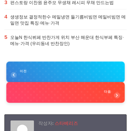
3
편스토랑 이찬원 윤주모 무생채 레시피 무채 만드는법
4
생생정보 결정적한수 메밀냉면 들기름비빔면 메밀비빔면 메
밀면 맛집 특징·메뉴·가격
5
오늘N 한식뷔페 반찬가게 위치 부산 해운대 한식부페 특징·
메뉴·가격 (우리동네 반찬장인)
이전
다음
작성자:
스타베리즈