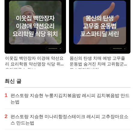
이웃집 백만장자 이경애 약선요
몸신의 탄생 치매 예방 고무줄
리 요리학원 약선명장 식당 위치
운동법 숨겨진 치매 고위험군｜
요리연구소 정보
포스파티딜세린
최신 글
1
편스토랑 지승현 누룽지김치볶음밥 레시피 김치볶음밥 만드
는법
2
편스토랑 지승현 미나리항정스테이크 레시피 고추장마요소
스 만드는법