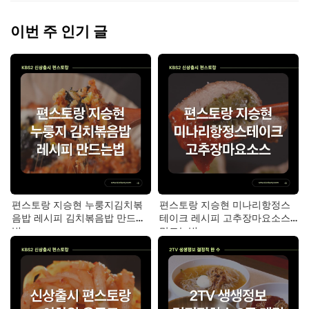
이번 주 인기 글
편스토랑 지승현 누룽지김치볶
편스토랑 지승현 미나리항정스
음밥 레시피 김치볶음밥 만드는
테이크 레시피 고추장마요소스
법
만드는법