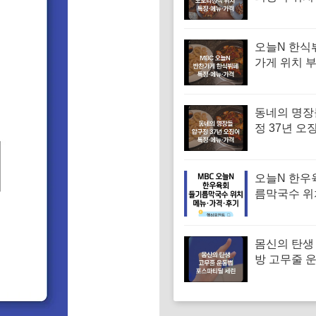
꾸미 수육 
맛집 특징·
오늘N 한식
가게 위치 
대 한식부페
뉴·가격 (우
찬장인)
동네의 명장
정 37년 오
유승목 오
오징어튀김
음 특징·메
오늘N 한우
름막국수 위
순메밀 한우
국수 특징·메
후기 (오늘
몸신의 탄생
는날)
방 고무줄 
겨진 치매 
｜포스파티