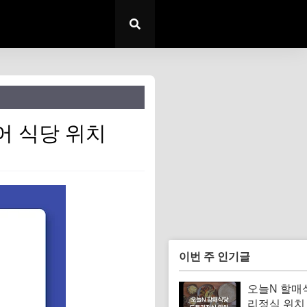
어 식당 위치
이번 주 인기글
오늘N 할매
리정식 위치