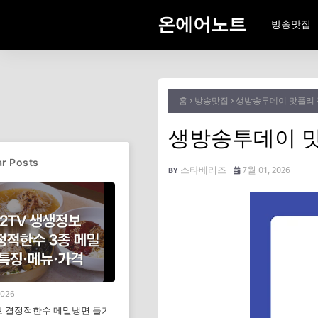
온에어노트
방송맛집
홈
방송맛집
생방송투데이 맛플리 장
생방송투데이 맛
r Posts
스타베리즈
7월 01, 2026
2026
 결정적한수 메밀냉면 들기