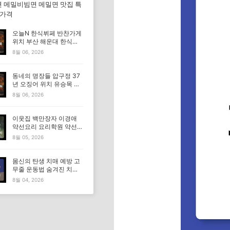
 메밀비빔면 메밀면 맛집 특
·가격
오늘N 한식뷔페 반찬가게
위치 부산 해운대 한식부
페 특징·메뉴·가격 (우리동
8월 06, 2026
네 반찬장인)
동네의 명장들 압구정 37
년 오징어 위치 유승목 오
징어불고기 오징어튀김 오
8월 06, 2026
징어볶음 특징·메뉴·가격
이웃집 백만장자 이경애
약선요리 요리학원 약선명
장 식당 위치 요리연구소
8월 05, 2026
정보
몸신의 탄생 치매 예방 고
무줄 운동법 숨겨진 치매
고위험군｜포스파티딜세
8월 04, 2026
린