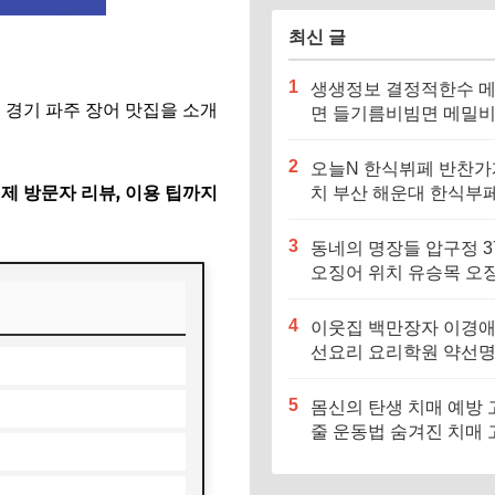
최신 글
1
생생정보 결정적한수 
 경기 파주 장어 맛집을 소개
면 들기름비빔면 메밀
메밀면 맛집 특징·메뉴
2
오늘N 한식뷔페 반찬가
실제 방문자 리뷰, 이용 팁까지
치 부산 해운대 한식부페
징·메뉴·가격 (우리동네
장인)
3
동네의 명장들 압구정 3
오징어 위치 유승목 오
불고기 오징어튀김 오
음 특징·메뉴·가격
4
이웃집 백만장자 이경애
선요리 요리학원 약선
식당 위치 요리연구소 
5
몸신의 탄생 치매 예방 
줄 운동법 숨겨진 치매 
험군｜포스파티딜세린