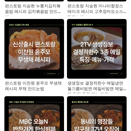
편스토랑 지승현 누룽지김치볶
편스토랑 지승현 미나리항정스
음밥 레시피 김치볶음밥 만드는
테이크 레시피 고추장마요소스
법
만드는법
편스토랑 이찬원 윤주모 무생채
생생정보 결정적한수 메밀냉면
레시피 무채 만드는법
들기름비빔면 메밀비빔면 메밀
면 맛집 특징·메뉴·가격