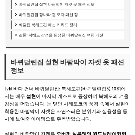
바퀴달린집 설현 바람막이 자켓 옷 패션 정보
바퀴달린집 장나라 캡 모자 패션 정보
바달집 북해도편 패션 키워드 정리
결론: 북해도 감성을 완성한 바퀴달린집 여행 패션
바퀴달린집 설현 바람막이 자켓 옷 패션
정보
tvN
바다 건너 바퀴달린집: 북해도편(바퀴달린집5)
10회에
서는 배우
설현
이 마지막 게스트로 등장하며 북해도의 겨울
감성을 더했습니다. 눈 덮인 시레토코의 풍경 속에서 설현이
착용한 바람막이 자켓은 자연스러운 분위기와 실용성을 동
시에 보여준 아이템으로 주목받았습니다.
설현의 바람막이 자켓은
오버핏 실루엣의 윈드브레이커형