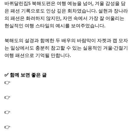
바퀴달린집5 북해도편은 여행 예능을 넘어, 겨울 감성을 담
은 패션 기록으로도 인상 깊은 회차였습니다. 설현과 장나라
의 패션은 화려하지 않지만, 자연 속에서 가장 잘 어울리는
현실적인 여행 스타일의 예시를 보여주었습니다.
북해도의 설경과 함께한 두 배우의 바람막이 자켓과 캡 모자
는 일상에서도 충분히 참고할 수 있는 실용적인 겨울·간절기
여행 패션으로 기억될 만합니다.
✅ 함께 보면 좋은 글
👉
바퀴달린집 오렌지잼 꿀 당고 캠핑 캠프 보온 컵 머그잔
제품 정보
👉
바퀴달린집 이선빈 옷 자켓 바람막이 모자 캡｜바달집
성동일 전기 면도기
👉
바퀴 달린 집 희원 투어 동굴 위치 어디? 바다 건너 바달
집: 북해도 편
👉
바다 건너 바퀴 달린 집 다시보기 재방송｜바달집 북해