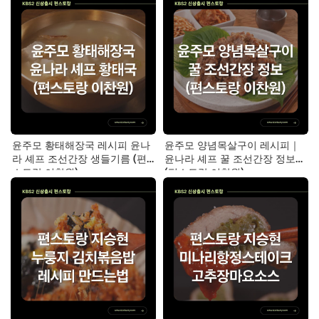
윤주모 황태해장국 레시피 윤나
윤주모 양념목살구이 레시피｜
라 셰프 조선간장 생들기름 (편
윤나라 셰프 꿀 조선간장 정보
스토랑 이찬원)
(편스토랑 이찬원)