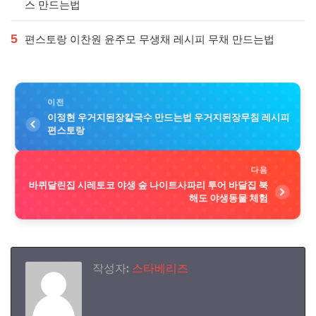
스 만드는법
5
편스토랑 이찬원 윤주모 무생채 레시피 무채 만드는법
이전
이정현 우거지된장칼국수 만드는법 우거지된장무침 레시피
편스토랑
다음
바퀴달린집 시레토코 야생 숲 나이트사파리 투어 바달집 북
해도 야생동물 체험
작성자:
스타베리즈