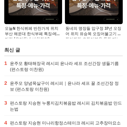
오늘N 한식뷔페 반찬가게 위치
동네의 명장들 압구정 37년 오징
부산 해운대 한식부페 특징·메뉴·
어 위치 유승목 오징어불고기 오
가격 (우리동네 반찬장인)
징어튀김 오징어볶음 특징·메뉴·
가격
최신 글
1
윤주모 황태해장국 레시피 윤나라 셰프 조선간장 생들기름
(편스토랑 이찬원)
2
윤주모 양념목살구이 레시피｜윤나라 셰프 꿀 조선간장 정
보 (편스토랑 이찬원)
3
편스토랑 지승현 누룽지김치볶음밥 레시피 김치볶음밥 만드
는법
4
편스토랑 지승현 미나리항정스테이크 레시피 고추장마요소