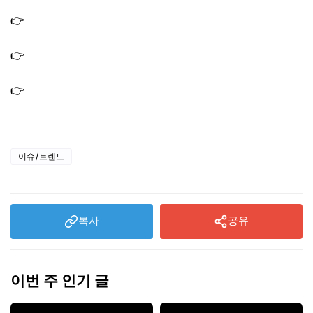
도편 방송시간·출연진
👉
미우새 백지영 갱년기 키트 테스트기 검사 김준호 진도
곱창김
👉
미우새 한혜진 점집 무당집 사주본 곳 위치 어디? 무속인
고춘자 이다영
👉
미우새 임원희 가상현실 VR 안경 고글 소개팅 기기 이창
훈 튀김기
이슈/트렌드
복사
공유
이번 주 인기 글