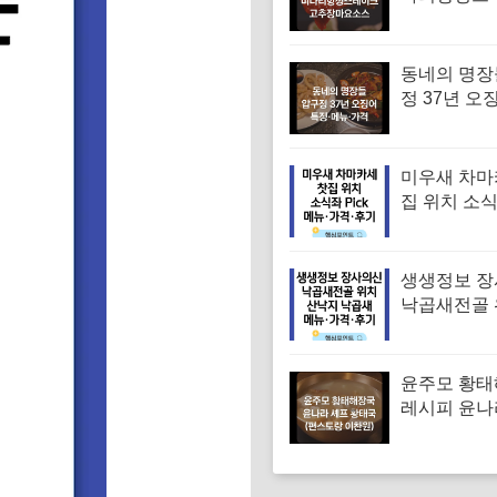
시피 고추
만드는법
동네의 명장
정 37년 오
유승목 오
오징어튀김
음 특징·메
미우새 차마
집 위치 소
차 김부각샐
장스프 황차
뉴·가격·후
생생정보 
낙곱새전골 
낙지 낙곱새
엄 낙곱새집
뉴·가격·후
윤주모 황
레시피 윤나
조선간장 
(편스토랑 