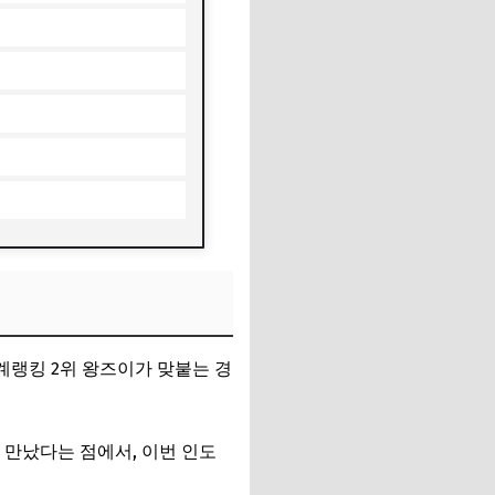
계랭킹 2위
왕즈이
가 맞붙는 경
 만났다는 점에서, 이번 인도