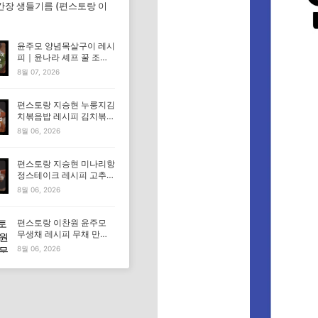
간장 생들기름 (편스토랑 이
윤주모 양념목살구이 레시
피｜윤나라 셰프 꿀 조선
간장 정보 (편스토랑 이찬
8월 07, 2026
원)
편스토랑 지승현 누룽지김
치볶음밥 레시피 김치볶음
밥 만드는법
8월 06, 2026
편스토랑 지승현 미나리항
정스테이크 레시피 고추장
마요소스 만드는법
8월 06, 2026
편스토랑 이찬원 윤주모
무생채 레시피 무채 만드
는법
8월 06, 2026