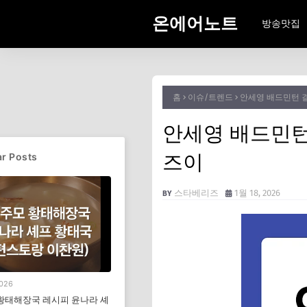
온에어노트
방송맛집
홈
이슈/트렌드
안세영 배드민턴 결
안세영 배드민턴 
즈이
r Posts
스타베리즈
1월 18, 2026
2026
황태해장국 레시피 윤나라 셰