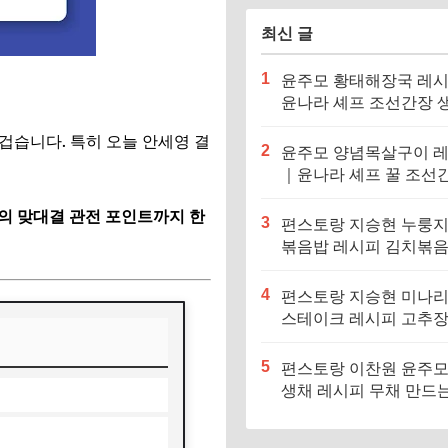
최신 글
1
윤주모 황태해장국 레
윤나라 셰프 조선간장 
기름 (편스토랑 이찬원)
겁습니다. 특히 오늘 안세영 결
2
윤주모 양념목살구이 
｜윤나라 셰프 꿀 조선
정보 (편스토랑 이찬원)
와의 맞대결 관전 포인트까지 한
3
편스토랑 지승현 누룽
볶음밥 레시피 김치볶
만드는법
4
편스토랑 지승현 미나
스테이크 레시피 고추
소스 만드는법
5
편스토랑 이찬원 윤주모
생채 레시피 무채 만드