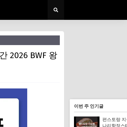
2026 BWF 왕
이번 주 인기글
편스토랑 지
나리항정스