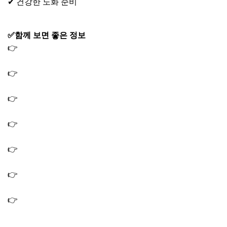
✔ 건강한 노화 준비
✅함께 보면 좋은 정보
👉
아스타잔틴 효능 5가지｜하루 권장량 영양제 추천까지
(+주의사항)
👉
마그네슘 효능 6가지 총정리｜하루 권장량과 올바른 복
용 시간
👉
글루타치온 효능 5가지, 많이든 음식부터 올바른 복용법
까지 (+부작용)
👉
코엔자임 큐텐의 효능 4가지｜Q10 추천 대상과 올바른
복용법 (+부작용)
👉
멜라토닌 효능 및 부작용｜수면 돕는 음식부터 올바른
복용법 가이드
👉
MBP 효능 및 추천 이유 7가지｜의학적으로 입증된 뼈 건
강 영양소
👉
알부민의 효능과 영양제 추천｜풍부한 음식 종류 및 부
작용까지 체크