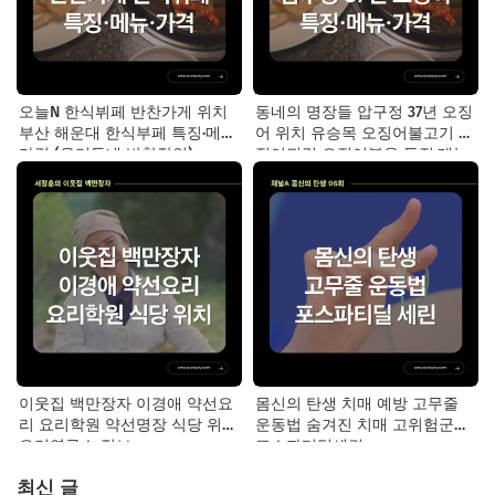
오늘N 한식뷔페 반찬가게 위치
동네의 명장들 압구정 37년 오징
부산 해운대 한식부페 특징·메뉴·
어 위치 유승목 오징어불고기 오
가격 (우리동네 반찬장인)
징어튀김 오징어볶음 특징·메뉴·
가격
이웃집 백만장자 이경애 약선요
몸신의 탄생 치매 예방 고무줄
리 요리학원 약선명장 식당 위치
운동법 숨겨진 치매 고위험군｜
요리연구소 정보
포스파티딜세린
최신 글