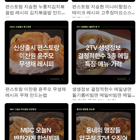
편스토랑 지승현 누룽지김치볶
편스토랑 지승현 미나리항정스
음밥 레시피 김치볶음밥 만드는
테이크 레시피 고추장마요소스
법
만드는법
편스토랑 이찬원 윤주모 무생채
생생정보 결정적한수 메밀냉면
레시피 무채 만드는법
들기름비빔면 메밀비빔면 메밀
면 맛집 특징·메뉴·가격