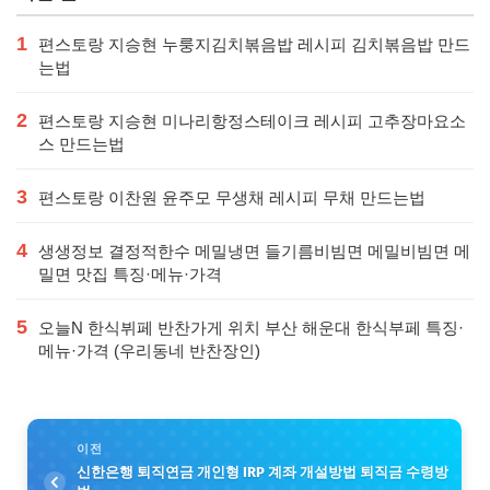
1
편스토랑 지승현 누룽지김치볶음밥 레시피 김치볶음밥 만드
는법
2
편스토랑 지승현 미나리항정스테이크 레시피 고추장마요소
스 만드는법
3
편스토랑 이찬원 윤주모 무생채 레시피 무채 만드는법
4
생생정보 결정적한수 메밀냉면 들기름비빔면 메밀비빔면 메
밀면 맛집 특징·메뉴·가격
5
오늘N 한식뷔페 반찬가게 위치 부산 해운대 한식부페 특징·
메뉴·가격 (우리동네 반찬장인)
이전
신한은행 퇴직연금 개인형 IRP 계좌 개설방법 퇴직금 수령방