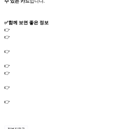
수 있는 카드
입니다.
✅함께 보면 좋은 정보
👉
대구로페이 충전 2026년 사용처 사용방법 잔액조회
👉
조부모 돌봄수당 신청 방법 자격 요건 서울 경기 (+월 최
대 60만원)
👉
어르신스포츠상품권 신청방법 스포츠 바우처 지원금 10
만원 받기
👉
어르신스포츠상품권 사용방법｜쿠폰 사용처 확인
👉
국민건강보험공단 걷기지원금 신청 방법｜걷기 실천하
고 12만원 받는 법
👉
생계급여 자격 조건 재산 나이｜2026년 기준 달라진 핵
심
👉
민생지원금 3차 지역 확인 방법｜신청 기간 지급 일정 총
정리
정부지원금