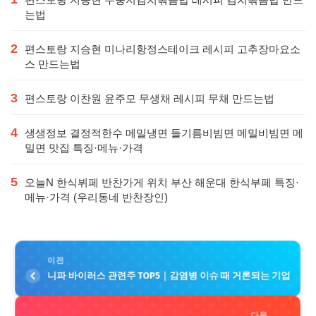
는법
2
편스토랑 지승현 미나리항정스테이크 레시피 고추장마요소
스 만드는법
3
편스토랑 이찬원 윤주모 무생채 레시피 무채 만드는법
4
생생정보 결정적한수 메밀냉면 들기름비빔면 메밀비빔면 메
밀면 맛집 특징·메뉴·가격
5
오늘N 한식뷔페 반찬가게 위치 부산 해운대 한식부페 특징·
메뉴·가격 (우리동네 반찬장인)
이전
니파 바이러스 관련주 TOP5｜감염병 이슈 때 거론되는 기업
다음