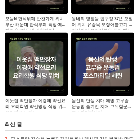
오늘N 한식뷔페 반찬가게 위치
동네의 명장들 압구정 37년 오징
부산 해운대 한식부페 특징·메뉴·
어 위치 유승목 오징어불고기 오
가격 (우리동네 반찬장인)
징어튀김 오징어볶음 특징·메뉴·
가격
이웃집 백만장자 이경애 약선요
몸신의 탄생 치매 예방 고무줄
리 요리학원 약선명장 식당 위치
운동법 숨겨진 치매 고위험군｜
요리연구소 정보
포스파티딜세린
최신 글
1
편스토랑 지승현 누룽지김치볶음밥 레시피 김치볶음밥 만드