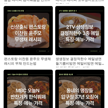
법
만드는법
편스토랑 이찬원 윤주모 무생채
생생정보 결정적한수 메밀냉면
레시피 무채 만드는법
들기름비빔면 메밀비빔면 메밀
면 맛집 특징·메뉴·가격