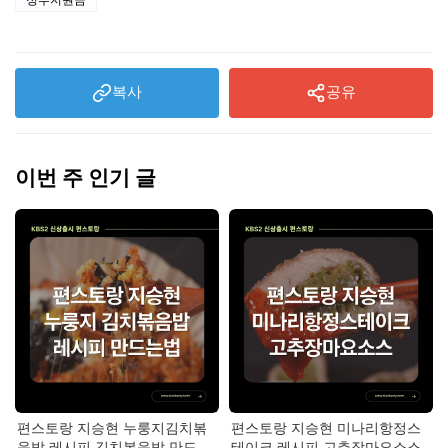
복사
공유
이번 주 인기 글
편스토랑 지승현 누룽지김치볶
편스토랑 지승현 미나리항정스
음밥 레시피 김치볶음밥 만드는
테이크 레시피 고추장마요소스