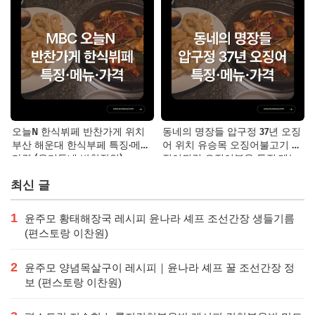
오늘N 한식뷔페 반찬가게 위치
동네의 명장들 압구정 37년 오징
부산 해운대 한식부페 특징·메뉴·
어 위치 유승목 오징어불고기 오
가격 (우리동네 반찬장인)
징어튀김 오징어볶음 특징·메뉴·
가격
최신 글
1
윤주모 황태해장국 레시피 윤나라 셰프 조선간장 생들기름
(편스토랑 이찬원)
2
윤주모 양념목살구이 레시피｜윤나라 셰프 꿀 조선간장 정
보 (편스토랑 이찬원)