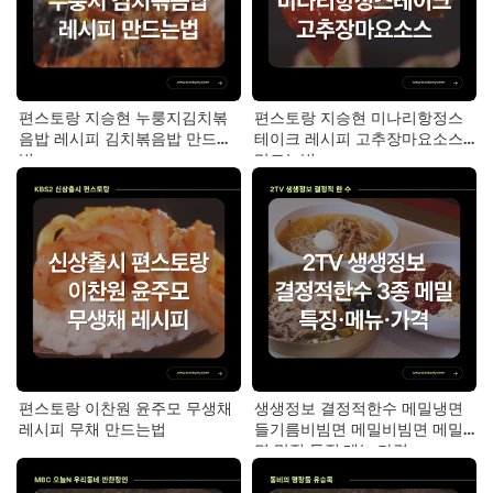
편스토랑 지승현 누룽지김치볶
편스토랑 지승현 미나리항정스
음밥 레시피 김치볶음밥 만드는
테이크 레시피 고추장마요소스
법
만드는법
편스토랑 이찬원 윤주모 무생채
생생정보 결정적한수 메밀냉면
레시피 무채 만드는법
들기름비빔면 메밀비빔면 메밀
면 맛집 특징·메뉴·가격