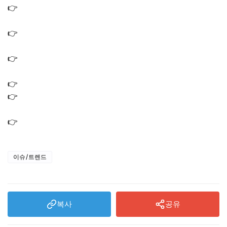
👉
혼자는못해 숯가마 숫가마 위치 장소 촬영지 어디? 선우
용녀 25년 정통
👉
혼자는못해 찜질방 불가마 위치 숯가마 한증막 사우나
어디? 선우용녀
👉
술빚는 윤주모 식당 위치 가격 예약 방법 흑백요리사2 흑
수저 셰프
👉
혼자는못해 다시보기 재방송 OTT 방송 무료 시청
👉
손종원 식당 이타닉가든 위치 예약 방법 시간 꿀팁 흑백
요리사2 백수저 셰프
👉
흑백요리사2 프렌치파파 식당 위치 예약 방법
이슈/트렌드
복사
공유