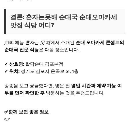
결론: 혼자는못해 순대국 순대오마카세
맛집 식당 어디?
JTBC 예능
혼자는 못 해
에서 소개된
순대 오마카세 콘셉트의
순대국 전문 식당
은 다음 장소입니다.
✔
상호명:
팔담순대 김포본점
✔
위치:
경기도 김포시 운곡로 51, 1층
방송을 보고 궁금했다면, 방문 전
영업 시간과 예약 가능 여
부를 먼저 확인한 후
방문하는 것을 추천드립니다.
✅함께 보면 좋은 정보
👉
무쇠팔 식당 위치 예약 방법: 흑백요리사2 박주성 셰프
메밀카세 (혼자는못해)