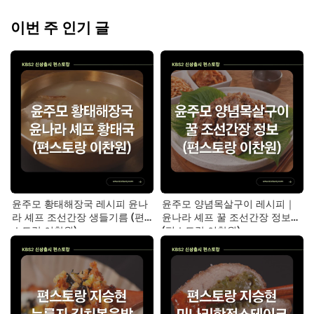
이번 주 인기 글
윤주모 황태해장국 레시피 윤나
윤주모 양념목살구이 레시피｜
라 셰프 조선간장 생들기름 (편
윤나라 셰프 꿀 조선간장 정보
스토랑 이찬원)
(편스토랑 이찬원)