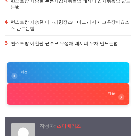
3
편스토랑 지승현 누룽지김치볶음밥 레시피 김치볶음밥 만드
는법
4
편스토랑 지승현 미나리항정스테이크 레시피 고추장마요소
스 만드는법
5
편스토랑 이찬원 윤주모 무생채 레시피 무채 만드는법
이전
다음
작성자:
스타베리즈