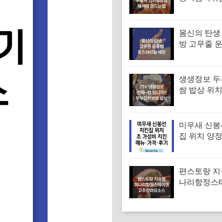
피 김치볶음
는법
몸신의 탄생
방 고무줄 
겨진 치매 
｜포스파티
생생정보 
쌈 밥상 위치
머니 두부보
특징·메뉴·가
밥됩니까)
미우새 신봉
집 위치 양
파티 치킨 
집 특징·메뉴
기
편스토랑 지
나리항정스
시피 고추
만드는법