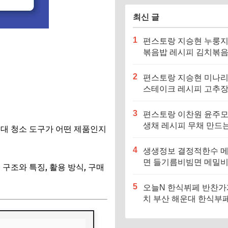
최신 글
1
편스토랑 지승현 누룽
볶음밥 레시피 김치볶
만드는법
2
편스토랑 지승현 미나
스테이크 레시피 고추
소스 만드는법
3
편스토랑 이찬원 윤주모
생채 레시피 무채 만드
밀대 청소 도구가 어떤 제품인지
4
생생정보 결정적한수 
면 들기름비빔면 메밀
구조와 특징, 활용 방식, 구매
메밀면 맛집 특징·메뉴
5
오늘N 한식뷔페 반찬가
치 부산 해운대 한식부페
징·메뉴·가격 (우리동네
장인)