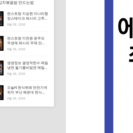
김치볶음밥 만드는법
편스토랑 지승현 미나리항
정스테이크 레시피 고추장
마요소스 만드는법
8월 06, 2026
편스토랑 이찬원 윤주모
무생채 레시피 무채 만드
는법
8월 06, 2026
생생정보 결정적한수 메밀
냉면 들기름비빔면 메밀비
빔면 메밀면 맛집 특징·메
8월 06, 2026
뉴·가격
오늘N 한식뷔페 반찬가게
위치 부산 해운대 한식부
페 특징·메뉴·가격 (우리동
8월 06, 2026
네 반찬장인)