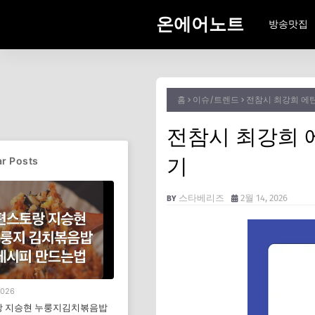
온에어노트
방송맛집
홈
이슈/트렌드
전참시 최강희 에탄
전참시 최강희 
기
r Posts
스타베리즈
2월 14, 2026
2026
 지승현 누룽지김치볶음밥