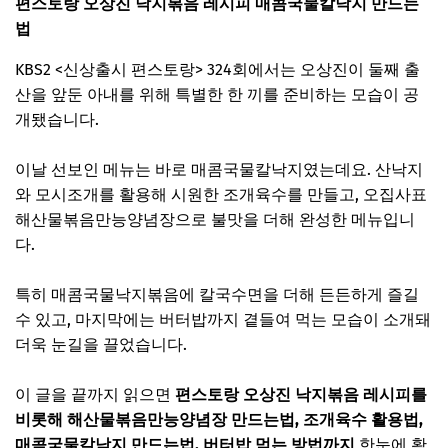
편스토랑 오상진 낙지볶음 레시피 매콤국물칼낙지 만드는
법
KBS2 <신상출시 편스토랑> 324회에서는 오상진이 둘째 출
산을 앞둔 아내를 위해 특별한 한 끼를 준비하는 모습이 공
개됐습니다.
이날 선보인 메뉴는 바로 매콤국물칼낙지였는데요. 산낙지
와 모시조개를 활용해 시원한 조개육수를 만들고, 오집사표
해산물볶음만능양념장으로 불맛을 더해 완성한 메뉴입니
다.
특히 매콤국물낙지볶음에 칼국수면을 더해 든든하게 즐길
수 있고, 마지막에는 버터밥까지 곁들여 먹는 모습이 소개돼
더욱 눈길을 끌었습니다.
이 글을 끝까지 읽으면
편스토랑 오상진 낙지볶음 레시피를
비롯해 해산물볶음만능양념장 만드는법, 조개육수 활용법,
매콤국물칼낙지 만드는법, 버터밥 먹는 방법까지
한눈에 확