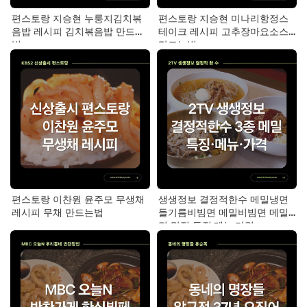
편스토랑 지승현 누룽지김치볶
편스토랑 지승현 미나리항정스
음밥 레시피 김치볶음밥 만드는
테이크 레시피 고추장마요소스
법
만드는법
편스토랑 이찬원 윤주모 무생채
생생정보 결정적한수 메밀냉면
레시피 무채 만드는법
들기름비빔면 메밀비빔면 메밀
면 맛집 특징·메뉴·가격