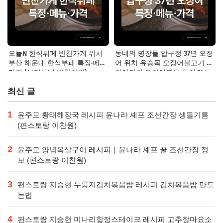
오늘N 한식뷔페 반찬가게 위치
동네의 명장들 압구정 37년 오징
부산 해운대 한식부페 특징·메뉴·
어 위치 유승목 오징어불고기 오
가격 (우리동네 반찬장인)
징어튀김 오징어볶음 특징·메뉴·
가격
최신 글
1
윤주모 황태해장국 레시피 윤나라 셰프 조선간장 생들기름
(편스토랑 이찬원)
2
윤주모 양념목살구이 레시피｜윤나라 셰프 꿀 조선간장 정
보 (편스토랑 이찬원)
3
편스토랑 지승현 누룽지김치볶음밥 레시피 김치볶음밥 만드
는법
4
편스토랑 지승현 미나리항정스테이크 레시피 고추장마요소