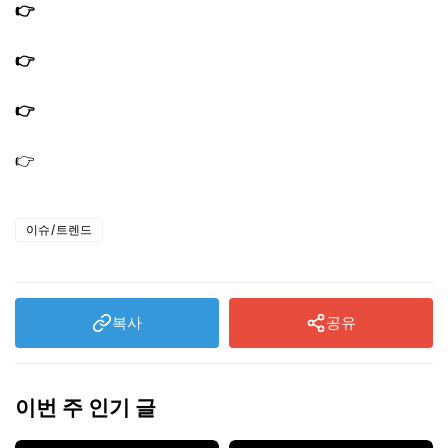
👉
편스토랑 이정현 크리스피들기름쑥전 레시피 쑥전 만드
는법
👉
편스토랑 이정현 도다리쑥국 레시피 도다리쑥육수 만드
는법
👉
편스토랑 문정희 미역귀밥 레시피 쾌변밥상 2탄 만드는
법
👉
편스토랑 문정희 들깨닭곰탕 레시피 닭육수 만드는법
이슈/트렌드
복사
공유
이번 주 인기 글