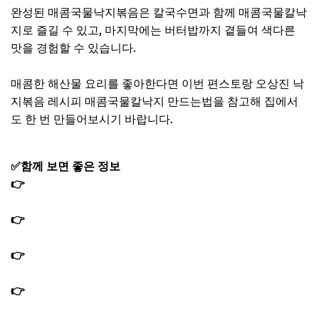
완성된 매콤국물낙지볶음은 칼국수면과 함께 매콤국물칼낙
지로 즐길 수 있고, 마지막에는 버터밥까지 곁들여 색다른
맛을 경험할 수 있습니다.
매콤한 해산물 요리를 좋아한다면 이번 편스토랑 오상진 낙
지볶음 레시피 매콤국물칼낙지 만드는법을 참고해 집에서
도 한 번 만들어보시기 바랍니다.
✅함께 보면 좋은 정보
👉
편스토랑 이정현 전복김치 레시피 전복요리 3종 세트 전
복 손질방법
👉
편스토랑 이정현 전복곰탕 레시피｜정말 편한 전복 손질
법
👉
편스토랑 이정현 베리파우더 유기농 하스카프베리 슈퍼
푸드 보랏빛 건강주스
👉
편스토랑 이정현 유자항정스테이크 레시피 유자소스 만
드는법