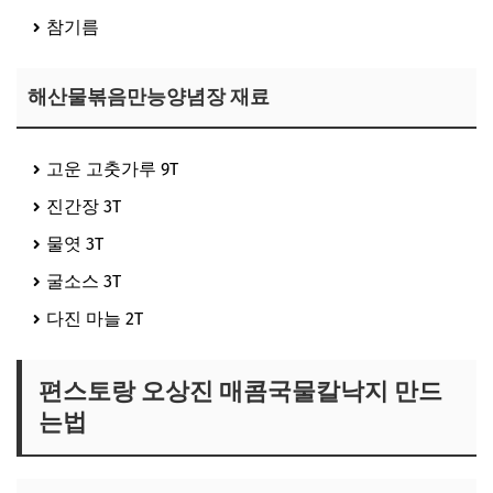
참기름
해산물볶음만능양념장 재료
고운 고춧가루 9T
진간장 3T
물엿 3T
굴소스 3T
다진 마늘 2T
편스토랑 오상진 매콤국물칼낙지 만드
는법