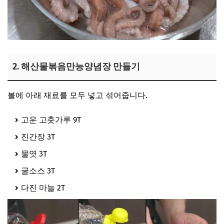
2. 해산물볶음만능양념장 만들기
볼에 아래 재료를 모두 넣고 섞어줍니다.
고운 고춧가루 9T
진간장 3T
물엿 3T
굴소스 3T
다진 마늘 2T