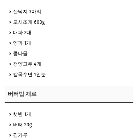
산낙지 3마리
모시조개 600g
대파 2대
양파 1개
콩나물
청양고추 4개
칼국수면 1인분
버터밥 재료
햇반 1개
버터 20g
김가루