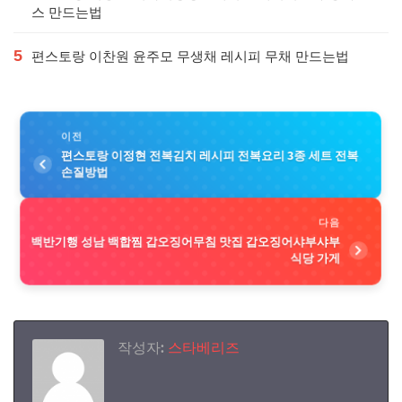
스 만드는법
5
편스토랑 이찬원 윤주모 무생채 레시피 무채 만드는법
이전
편스토랑 이정현 전복김치 레시피 전복요리 3종 세트 전복
손질방법
다음
백반기행 성남 백합찜 갑오징어무침 맛집 갑오징어샤부샤부
식당 가게
작성자:
스타베리즈