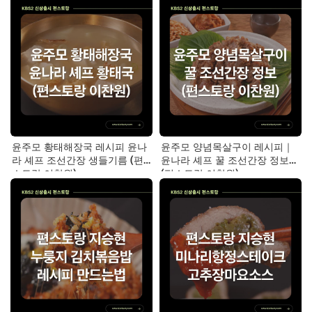
윤주모 황태해장국 레시피 윤나
윤주모 양념목살구이 레시피｜
라 셰프 조선간장 생들기름 (편
윤나라 셰프 꿀 조선간장 정보
스토랑 이찬원)
(편스토랑 이찬원)