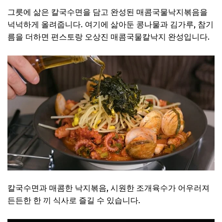
그릇에 삶은 칼국수면을 담고 완성된 매콤국물낙지볶음을
넉넉하게 올려줍니다. 여기에 삶아둔 콩나물과 김가루, 참기
름을 더하면 편스토랑 오상진 매콤국물칼낙지 완성입니다.
칼국수면과 매콤한 낙지볶음, 시원한 조개육수가 어우러져
든든한 한 끼 식사로 즐길 수 있습니다.