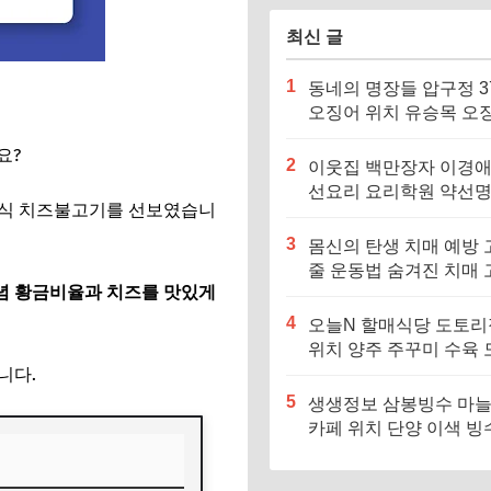
최신 글
1
동네의 명장들 압구정 3
오징어 위치 유승목 오
불고기 오징어튀김 오
요?
음 특징·메뉴·가격
2
이웃집 백만장자 이경애
선요리 요리학원 약선
주식 치즈불고기를 선보였습니
식당 위치 요리연구소 
3
몸신의 탄생 치매 예방 
줄 운동법 숨겨진 치매 
념 황금비율과 치즈를 맛있게
험군｜포스파티딜세린
4
오늘N 할매식당 도토
위치 양주 주꾸미 수육 
니다.
리묵 맛집 특징·메뉴·가
5
생생정보 삼봉빙수 마
카페 위치 단양 이색 빙
징·메뉴·가격 (독한 인생
하다 독해)