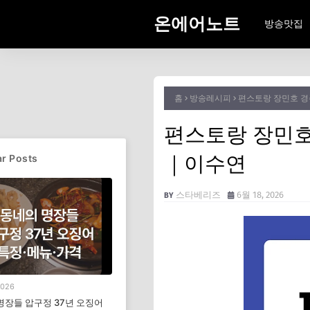
온에어노트
방송맛집
홈
방송레시피
편스토랑 장민호 
편스토랑 장민호
｜이수연
r Posts
스타베리즈
6월 18, 2026
2026
명장들 압구정 37년 오징어