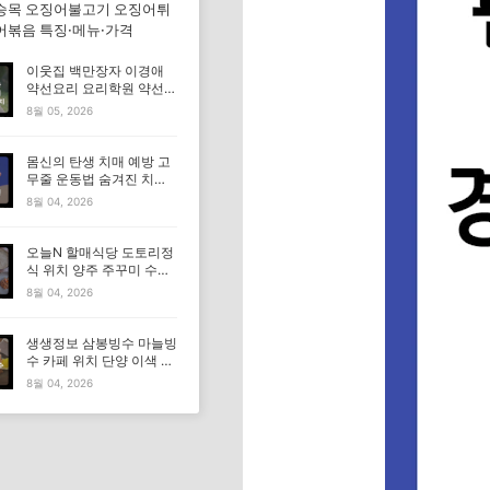
승목 오징어불고기 오징어튀
어볶음 특징·메뉴·가격
이웃집 백만장자 이경애
약선요리 요리학원 약선명
장 식당 위치 요리연구소
8월 05, 2026
정보
몸신의 탄생 치매 예방 고
무줄 운동법 숨겨진 치매
고위험군｜포스파티딜세
8월 04, 2026
린
오늘N 할매식당 도토리정
식 위치 양주 주꾸미 수육
도토리묵 맛집 특징·메뉴·
8월 04, 2026
가격
생생정보 삼봉빙수 마늘빙
수 카페 위치 단양 이색 빙
수 특징·메뉴·가격 (독한
8월 04, 2026
인생 독하다 독해)