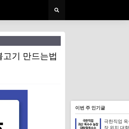
불고기 만드는법
이번 주 인기글
극한직업 옥
장 위치 대