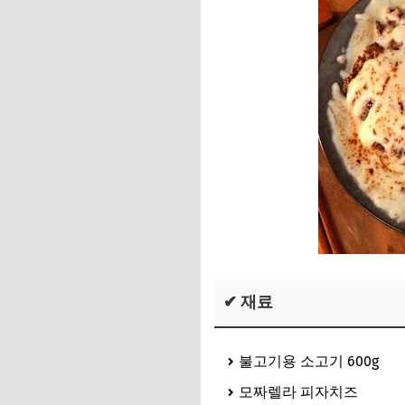
✔ 재료
불고기용 소고기 600g
모짜렐라 피자치즈