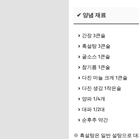
✔ 양념 재료
간장 3큰술
흑설탕 3큰술
굴소스 1큰술
참기름 1큰술
다진 마늘 크게 1큰술
다진 생강 1작은술
양파 1/4개
대파 1/2대
순후추 약간
※ 흑설탕은 일반 설탕으로 대