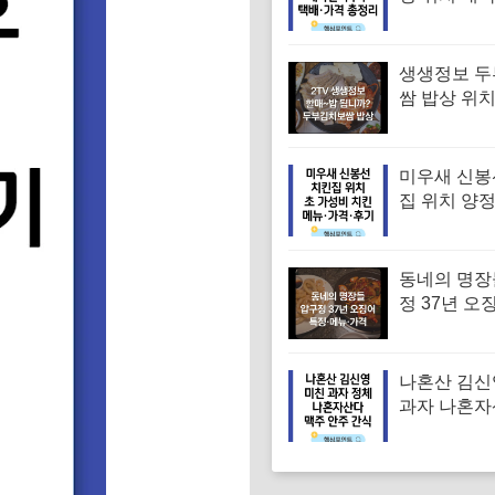
수 택배 주문
격 총정리
생생정보 
쌈 밥상 위치
머니 두부보
특징·메뉴·가
밥됩니까)
미우새 신봉
집 위치 양
파티 치킨 
집 특징·메뉴
기
동네의 명장
정 37년 오
유승목 오
오징어튀김
음 특징·메
나혼산 김신
과자 나혼자
주 안주 간
이선민 선물