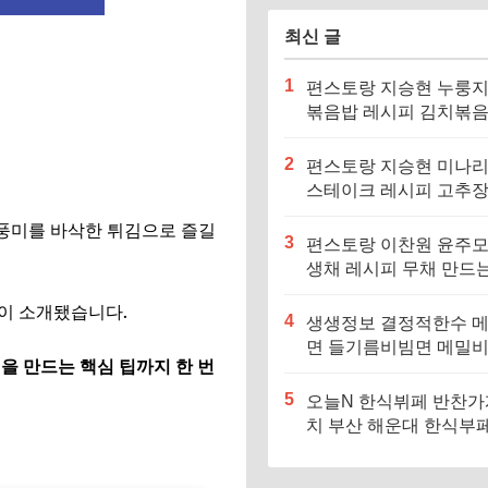
최신 글
1
편스토랑 지승현 누룽
볶음밥 레시피 김치볶
만드는법
2
편스토랑 지승현 미나
스테이크 레시피 고추
소스 만드는법
 풍미를 바삭한 튀김으로 즐길
3
편스토랑 이찬원 윤주모
생채 레시피 무채 만드
이 소개됐습니다.
4
생생정보 결정적한수 
면 들기름비빔면 메밀
을 만드는 핵심 팁까지 한 번
메밀면 맛집 특징·메뉴
5
오늘N 한식뷔페 반찬가
치 부산 해운대 한식부페
징·메뉴·가격 (우리동네
장인)