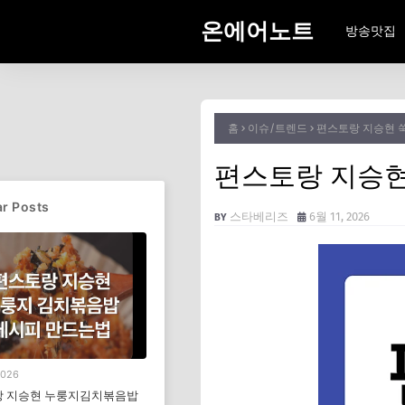
온에어노트
방송맛집
홈
이슈/트렌드
편스토랑 지승현 
편스토랑 지승현
r Posts
스타베리즈
6월 11, 2026
2026
 지승현 누룽지김치볶음밥