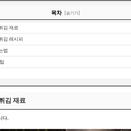
목차
[숨기기]
튀김 재료
튀김 레시피
는법
 팁
튀김 재료
니다.