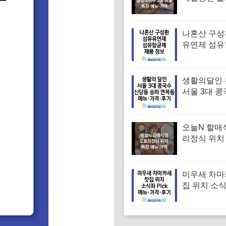
면 메밀비빔
면 맛집 특징
격
나혼산 구성
유연제 섬
섬유향균제 
보 (나혼자산
회)
생활의달인
서울 3대 콩
맛집 위치 
대표 콩국수
메뉴·가격·
오늘N 할매
리정식 위치
꾸미 수육 
맛집 특징·
미우새 차마
집 위치 소
차 김부각샐
장스프 황차
뉴·가격·후