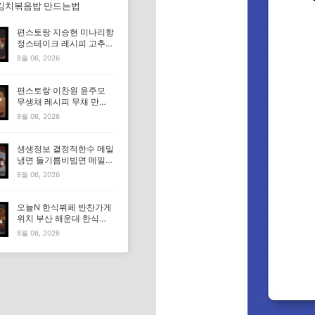
김치볶음밥 만드는법
편스토랑 지승현 미나리항
정스테이크 레시피 고추장
마요소스 만드는법
8월 06, 2026
편스토랑 이찬원 윤주모
무생채 레시피 무채 만드
는법
8월 06, 2026
생생정보 결정적한수 메밀
냉면 들기름비빔면 메밀비
빔면 메밀면 맛집 특징·메
8월 06, 2026
뉴·가격
오늘N 한식뷔페 반찬가게
위치 부산 해운대 한식부
페 특징·메뉴·가격 (우리동
8월 06, 2026
네 반찬장인)