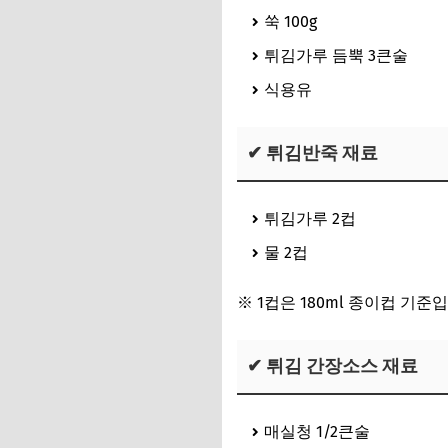
쑥 100g
튀김가루 듬뿍 3큰술
식용유
✔ 튀김반죽 재료
튀김가루 2컵
물 2컵
※ 1컵은 180ml 종이컵 기준
✔ 튀김 간장소스 재료
매실청 1/2큰술