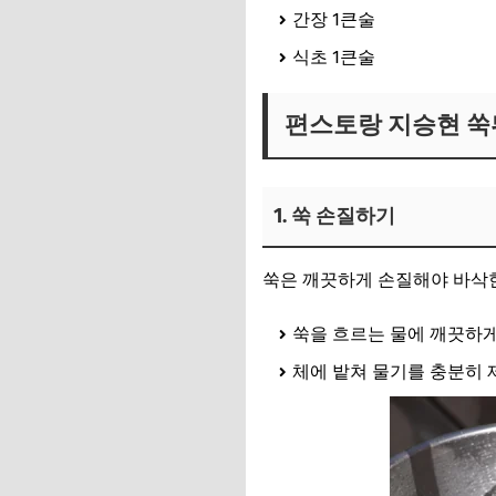
간장 1큰술
식초 1큰술
편스토랑 지승현 쑥
1. 쑥 손질하기
쑥은 깨끗하게 손질해야 바삭한
쑥을 흐르는 물에 깨끗하게
체에 밭쳐 물기를 충분히 