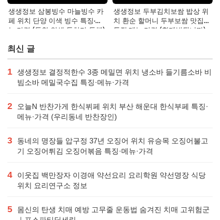
생생정보 삼봉빙수 마늘빙수 카
생생정보 두부김치보쌈 밥상 위
페 위치 단양 이색 빙수 특징·메
치 환순 할머니 두부보쌈 맛집
뉴·가격 (독한 인생 독하다 독해)
특징·메뉴·가격 (할매밥됩니까)
최신 글
1
생생정보 결정적한수 3종 메밀면 위치 냉소바 들기름소바 비
빔소바 메밀국수집 특징·메뉴·가격
2
오늘N 반찬가게 한식뷔페 위치 부산 해운대 한식부페 특징·
메뉴·가격 (우리동네 반찬장인)
3
동네의 명장들 압구정 37년 오징어 위치 유승목 오징어불고
기 오징어튀김 오징어볶음 특징·메뉴·가격
4
이웃집 백만장자 이경애 약선요리 요리학원 약선명장 식당
위치 요리연구소 정보
5
몸신의 탄생 치매 예방 고무줄 운동법 숨겨진 치매 고위험군
｜포스파티딜세린