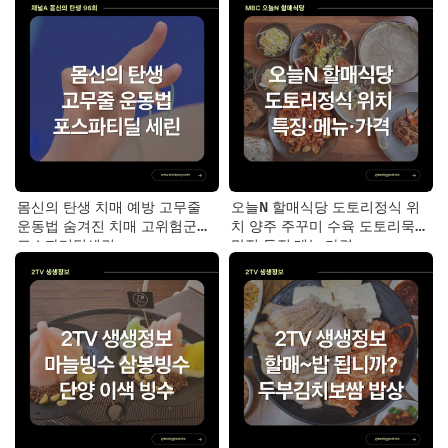
가격
몸신의 탄생 치매 예방 고무줄
오늘N 할매식당 도토리정식 위
운동법 숨겨진 치매 고위험군｜
치 양주 주꾸미 수육 도토리묵
포스파티딜세린
맛집 특징·메뉴·가격