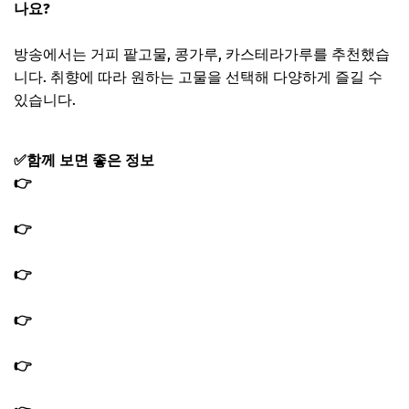
나요?
방송에서는 거피 팥고물, 콩가루, 카스테라가루를 추천했습
니다. 취향에 따라 원하는 고물을 선택해 다양하게 즐길 수
있습니다.
✅함께 보면 좋은 정보
👉
편스토랑 김재중 생강돼지갈비소스 레시피 돼지고기 양
념소스 만드는법
👉
편스토랑 김재중 통삼겹버터김치찜 레시피 김치찜 퀵육
수 만드는법
👉
편스토랑 손태진 강냉이김밥 레시피 두부 강된장 냉이김
밥 만드는법 백간장
👉
편스토랑 이정현 전복김치 레시피 전복요리 3종 세트 전
복 손질방법
👉
편스토랑 이정현 전복곰탕 레시피｜정말 편한 전복 손질
법