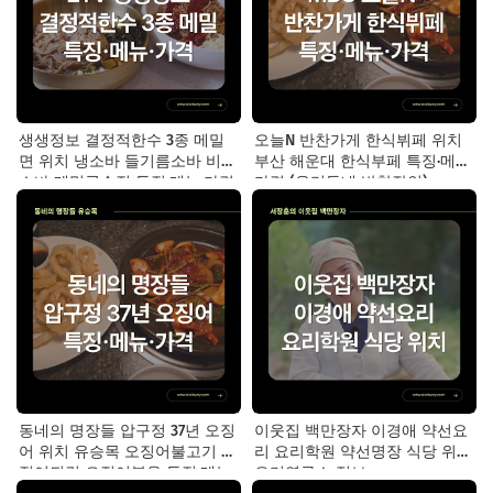
생생정보 결정적한수 3종 메밀
오늘N 반찬가게 한식뷔페 위치
면 위치 냉소바 들기름소바 비빔
부산 해운대 한식부페 특징·메뉴·
소바 메밀국수집 특징·메뉴·가격
가격 (우리동네 반찬장인)
동네의 명장들 압구정 37년 오징
이웃집 백만장자 이경애 약선요
어 위치 유승목 오징어불고기 오
리 요리학원 약선명장 식당 위치
징어튀김 오징어볶음 특징·메뉴·
요리연구소 정보