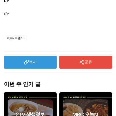
👉
편스토랑 이정현 베리파우더 유기농 하스카프베리 슈퍼
푸드 보랏빛 건강주스
👉
편스토랑 이정현 미더덕된장찌개 레시피 된장찌개 양념
장 만드는법
이슈/트렌드
복사
공유
이번 주 인기 글