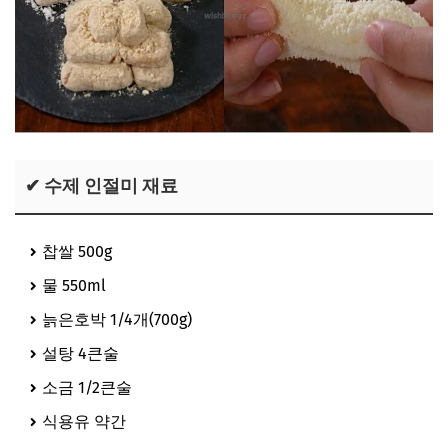
✔ 수제 인절미 재료
찹쌀 500g
물 550ml
늙은호박 1/4개(700g)
설탕 4큰술
소금 1/2큰술
식용유 약간