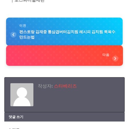
이전
편스토랑 김재중 통삼겹버터김치찜 레시피 김치찜 퀵육수
만드는법
다음
작성자:
스타베리즈
댓글 쓰기