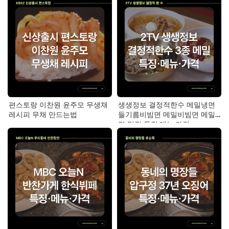
편스토랑 이찬원 윤주모 무생채
생생정보 결정적한수 메밀냉면
레시피 무채 만드는법
들기름비빔면 메밀비빔면 메밀
면 맛집 특징·메뉴·가격