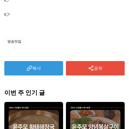
불백 식당 제육볶음집
👉
생생 정보통 맛집오늘방송 통오리밀쌈 고성 명태장칼국
수 막국수 맛집
방송맛집
복사
공유
이번 주 인기 글