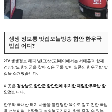
생생정보 중식뷔페 보러가기
생생 정보통 맛집오늘방송 함안 한우국
밥집 어디?
2TV 생생정보 해피 벌(고)쓰(고)데이에서는 서태훈과 함께
경상남도 함안군을 찾아 깊은 국물 맛이 일품인 한우국밥 맛
집을 소개했습니다.
이곳은
경상남도 함안군 함안면에 위치한 제일한우국밥 함
안점
입니다.
한우와 국내산 돼지 사골을 블렌딩한 육수로 깊고 진한 국밥
을 선보이며, 소짬뽕과 석쇠불고기까지 함께 즐길 수 있는