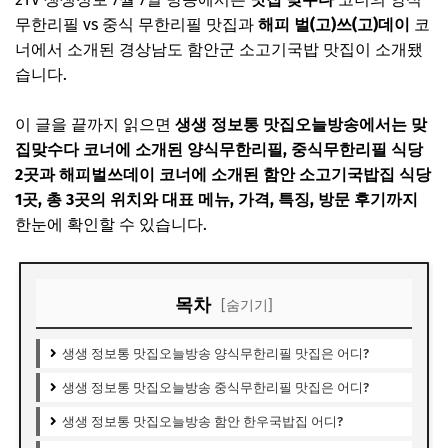
무한리필 vs 중식 무한리필 맛집과
해피 벌(고)쓰(고)데이
코
너에서 소개된 경상남도 함안군 소고기국밥 맛집이 소개됐
습니다.
이 글을 끝까지 읽으면
생생 정보통 맛집오늘방송에서는 맞
집맞수다 코너에 소개된 양식무한리필, 중식무한리필 식당
2곳과 해피벌쓰데이 코너에 소개된 함안 소고기국밥집 식당
1곳, 총 3곳의 위치와 대표 메뉴, 가격, 특징, 방문 후기까지
한눈에 확인할 수 있습니다.
목차
[숨기기]
생생 정보통 맛집오늘방송 양식무한리필 맛집은 어디?
생생 정보통 맛집오늘방송 중식무한리필 맛집은 어디?
생생 정보통 맛집오늘방송 함안 한우국밥집 어디?