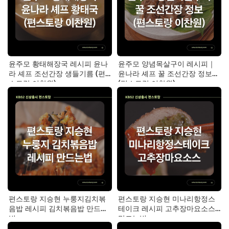
윤주모 황태해장국 레시피 윤나
윤주모 양념목살구이 레시피｜
라 셰프 조선간장 생들기름 (편
윤나라 셰프 꿀 조선간장 정보
스토랑 이찬원)
(편스토랑 이찬원)
편스토랑 지승현 누룽지김치볶
편스토랑 지승현 미나리항정스
음밥 레시피 김치볶음밥 만드는
테이크 레시피 고추장마요소스
법
만드는법