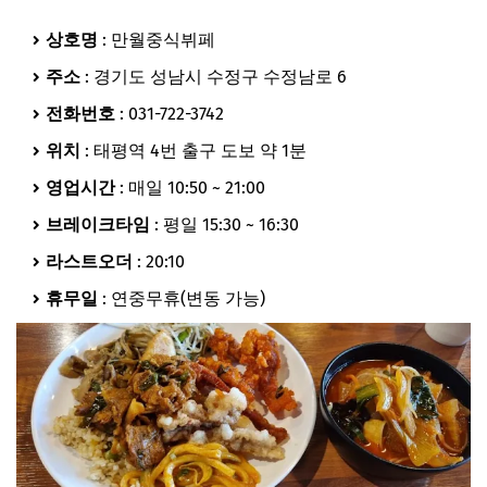
상호명
: 만월중식뷔페
주소
: 경기도 성남시 수정구 수정남로 6
전화번호
: 031-722-3742
위치
: 태평역 4번 출구 도보 약 1분
영업시간
: 매일 10:50 ~ 21:00
브레이크타임
: 평일 15:30 ~ 16:30
라스트오더
: 20:10
휴무일
: 연중무휴(변동 가능)