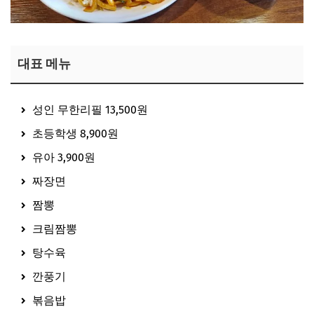
대표 메뉴
성인 무한리필 13,500원
초등학생 8,900원
유아 3,900원
짜장면
짬뽕
크림짬뽕
탕수육
깐풍기
볶음밥