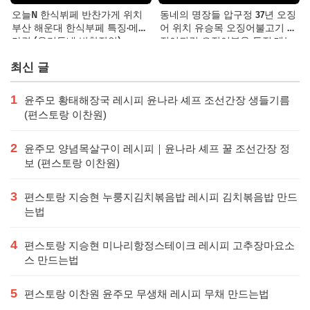
오늘N 한식뷔페 반찬가게 위치
동네의 명장들 압구정 37년 오징
부산 해운대 한식부페 특징·메뉴·
어 위치 유승목 오징어불고기 오
가격 (우리동네 반찬장인)
징어튀김 오징어볶음 특징·메뉴·
가격
최신 글
1
윤주모 황태해장국 레시피 윤나라 셰프 조선간장 생들기름
(편스토랑 이찬원)
2
윤주모 양념목살구이 레시피｜윤나라 셰프 꿀 조선간장 정
보 (편스토랑 이찬원)
3
편스토랑 지승현 누룽지김치볶음밥 레시피 김치볶음밥 만드
는법
4
편스토랑 지승현 미나리항정스테이크 레시피 고추장마요소
스 만드는법
5
편스토랑 이찬원 윤주모 무생채 레시피 무채 만드는법