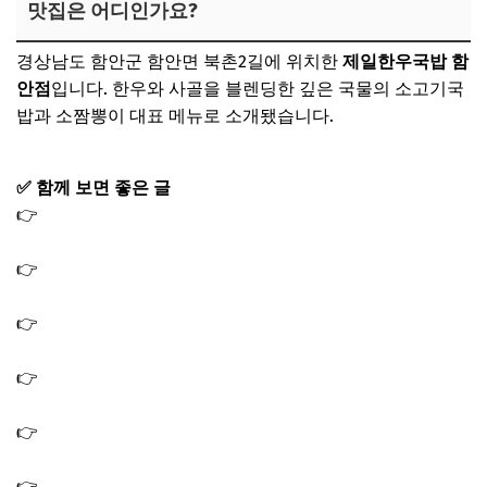
맛집은 어디인가요?
경상남도 함안군 함안면 북촌2길에 위치한
제일한우국밥 함
안점
입니다. 한우와 사골을 블렌딩한 깊은 국물의 소고기국
밥과 소짬뽕이 대표 메뉴로 소개됐습니다.
✅ 함께 보면 좋은 글
👉
생생정보 중식무한리필 맛집맞수다 태평동 중식부페 맛
집 식당 위치
👉
생생정보 양식무한리필 맛집맞수다 사당 스테이크무한
리필 식당 위치
👉
생생정보 임우일 추천 맛집 돈까스 햄버그스테이크 경양
식 돈가스 식당 (스타밥집)
👉
생생정보 결정적한수 화덕 생선구이정식 맛집 일산 애니
골 해물밥상 식당 가게
👉
생생 정보통 맛집오늘방송 짜장면 자장면 3천원｜북촌
기와빵집｜삼청동 식당
👉
생생정보 맛집맞수다 직화제육볶음 맛집 직화제육 직화