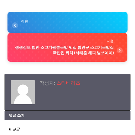
이전
다음
생생정보 함안 소고기짬뽕국밥 맛집 함안군 소고기국밥집
국밥집 위치 (서태훈 해피 벌쓰데이)
작성자:
스타베리즈
댓글 쓰기
0 댓글