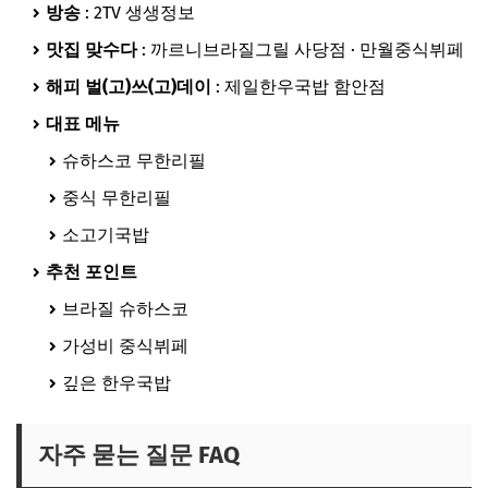
방송
: 2TV 생생정보
맛집 맞수다
: 까르니브라질그릴 사당점 · 만월중식뷔페
해피 벌(고)쓰(고)데이
: 제일한우국밥 함안점
대표 메뉴
슈하스코 무한리필
중식 무한리필
소고기국밥
추천 포인트
브라질 슈하스코
가성비 중식뷔페
깊은 한우국밥
자주 묻는 질문 FAQ