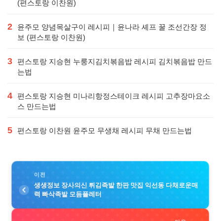
(편스토랑 이찬원)
2
윤주모 양념목살구이 레시피｜윤나라 셰프 꿀 조선간장 정
보 (편스토랑 이찬원)
3
편스토랑 지승현 누룽지김치볶음밥 레시피 김치볶음밥 만드
는법
4
편스토랑 지승현 미나리항정스테이크 레시피 고추장마요소
스 만드는법
5
편스토랑 이찬원 윤주모 무생채 레시피 무채 만드는법
이전
생생정보 장사의신 튀김족발 한판 맛집 익선동 다채로운매
력 빠삭족발 모듬플레터