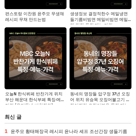
편스토랑 이찬원 윤주모 무생채
생생정보 결정적한수 메밀냉면
레시피 무채 만드는법
들기름비빔면 메밀비빔면 메밀
면 맛집 특징·메뉴·가격
오늘N 한식뷔페 반찬가게 위치
동네의 명장들 압구정 37년 오징
부산 해운대 한식부페 특징·메뉴·
어 위치 유승목 오징어불고기 오
가격 (우리동네 반찬장인)
징어튀김 오징어볶음 특징·메뉴·
가격
최신 글
1
윤주모 황태해장국 레시피 윤나라 셰프 조선간장 생들기름