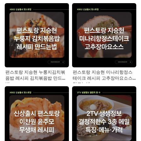
스토랑 이찬원)
(편스토랑 이찬원)
편스토랑 지승현 누룽지김치볶
편스토랑 지승현 미나리항정스
음밥 레시피 김치볶음밥 만드는
테이크 레시피 고추장마요소스
법
만드는법