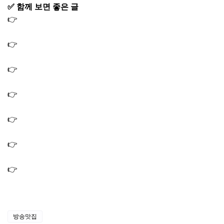
✅ 함께 보면 좋은 글
👉
오늘N 영흥도 유럽감성카페 위치｜굴뚝빵 바질크림치
즈 프린스패너 감태라떼
👉
오늘N 퇴근후N 서리태콩국수 백태콩국수 아차산 두부
콩국수 맛집 위치
👉
오늘N 할매식당 오대산 20여가지 산채나물 맛집 강원도
산채정식 식당
👉
오늘N 오늘은국수먹는날 묵은지비빔막국수 검은 콩국
수 찹쌀도넛 맛집 홍천 국숫집
👉
오늘N 위대한일터 콩비지감자탕 콩비지뼈해장국 인천
뼈해장국 감자탕 맛집 식당
👉
오늘N 할매식당 이북식 만둣국 만두 맛집 만두찌개 식당
가게
👉
오늘앤 퇴근후N 해초보쌈 개조개미역국 해초영양밥 맛
집 선유도 보양식 식당
방송맛집