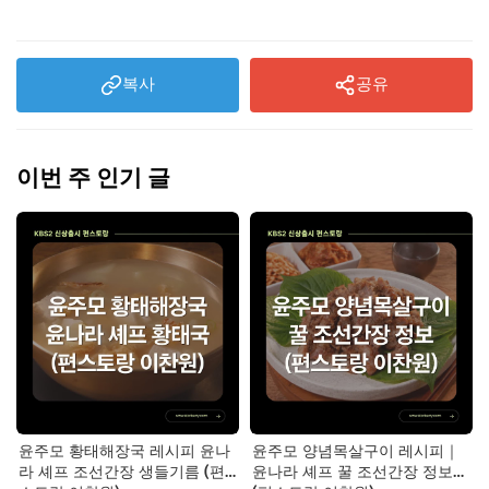
복사
공유
이번 주 인기 글
윤주모 황태해장국 레시피 윤나
윤주모 양념목살구이 레시피｜
라 셰프 조선간장 생들기름 (편
윤나라 셰프 꿀 조선간장 정보