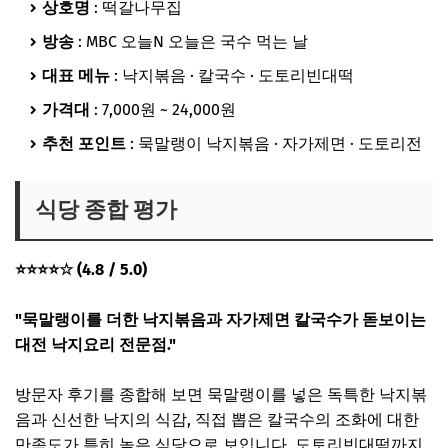
상호명
: 떡갈나무집
방송
: MBC 오늘N 오늘은 국수 먹는 날
대표 메뉴
: 낙지볶음 · 칼국수 · 도토리빈대떡
가격대
: 7,000원 ~ 24,000원
추천 포인트
: 묵말랭이 낙지볶음 · 자가제면 · 도토리전
식당 종합 평가
⭐⭐⭐⭐☆ (4.8 / 5.0)
"묵말랭이를 더한 낙지볶음과 자가제면 칼국수가 돋보이는
대전 낙지요리 전문점."
방문자 후기를 종합해 보면 묵말랭이를 넣은 독특한 낙지볶
음과 신선한 낙지의 식감, 직접 뽑은 칼국수의 조화에 대한
만족도가 특히 높은 식당으로 보입니다. 도토리빈대떡까지