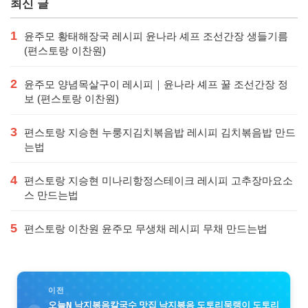
최신 글
1
윤주모 황태해장국 레시피 윤나라 셰프 조선간장 생들기름
(편스토랑 이찬원)
2
윤주모 양념목살구이 레시피｜윤나라 셰프 꿀 조선간장 정
보 (편스토랑 이찬원)
3
편스토랑 지승현 누룽지김치볶음밥 레시피 김치볶음밥 만드
는법
4
편스토랑 지승현 미나리항정스테이크 레시피 고추장마요소
스 만드는법
5
편스토랑 이찬원 윤주모 무생채 레시피 무채 만드는법
이전
오늘N 낙지볶음칼국수 맛집 낙지볶음 도토리묵랭이 도토리