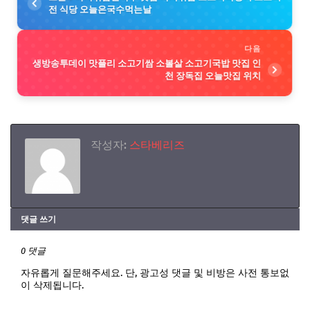
전 식당 오늘은국수먹는날
다음
생방송투데이 맛플리 소고기쌈 소볼살 소고기국밥 맛집 인
천 장독집 오늘맛집 위치
작성자:
스타베리즈
댓글 쓰기
0 댓글
자유롭게 질문해주세요. 단, 광고성 댓글 및 비방은 사전 통보없
이 삭제됩니다.