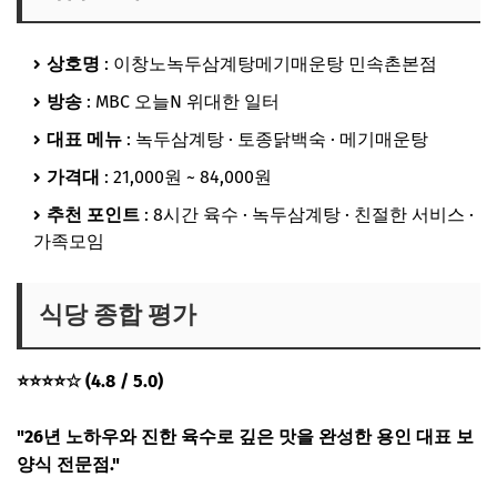
상호명
: 이창노녹두삼계탕메기매운탕 민속촌본점
방송
: MBC 오늘N 위대한 일터
대표 메뉴
: 녹두삼계탕 · 토종닭백숙 · 메기매운탕
가격대
: 21,000원 ~ 84,000원
추천 포인트
: 8시간 육수 · 녹두삼계탕 · 친절한 서비스 ·
가족모임
식당 종합 평가
⭐⭐⭐⭐☆ (4.8 / 5.0)
"26년 노하우와 진한 육수로 깊은 맛을 완성한 용인 대표 보
양식 전문점."