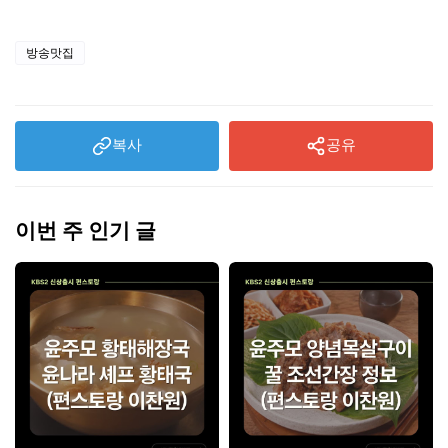
방송맛집
복사
공유
이번 주 인기 글