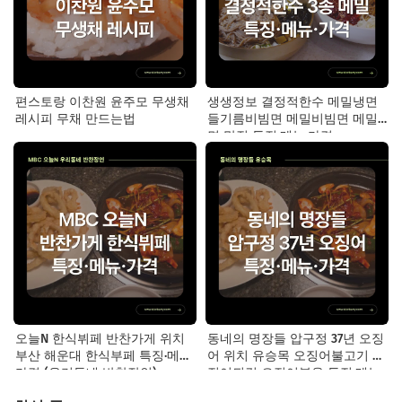
편스토랑 이찬원 윤주모 무생채
생생정보 결정적한수 메밀냉면
레시피 무채 만드는법
들기름비빔면 메밀비빔면 메밀
면 맛집 특징·메뉴·가격
오늘N 한식뷔페 반찬가게 위치
동네의 명장들 압구정 37년 오징
부산 해운대 한식부페 특징·메뉴·
어 위치 유승목 오징어불고기 오
가격 (우리동네 반찬장인)
징어튀김 오징어볶음 특징·메뉴·
가격