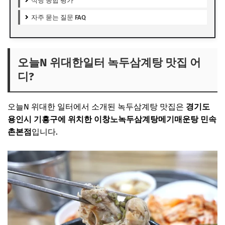
식당 종합 평가
자주 묻는 질문 FAQ
오늘N 위대한일터 녹두삼계탕 맛집 어
디?
오늘N 위대한 일터에서 소개된 녹두삼계탕 맛집은
경기도
용인시 기흥구에 위치한 이창노녹두삼계탕메기매운탕 민속
촌본점
입니다.