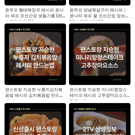
윤주모 황태해장국 레시피 윤나
윤주모 양념목살구이 레시피｜
라 셰프 조선간장 생들기름 (편
윤나라 셰프 꿀 조선간장 정보
스토랑 이찬원)
(편스토랑 이찬원)
편스토랑 지승현 누룽지김치볶
편스토랑 지승현 미나리항정스
음밥 레시피 김치볶음밥 만드는
테이크 레시피 고추장마요소스
법
만드는법