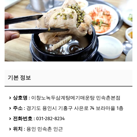
기본 정보
상호명
: 이창노녹두삼계탕메기매운탕 민속촌본점
주소
: 경기도 용인시 기흥구 사은로 74 보라마을 1층
전화번호
: 031-282-8234
위치
: 용인 민속촌 인근