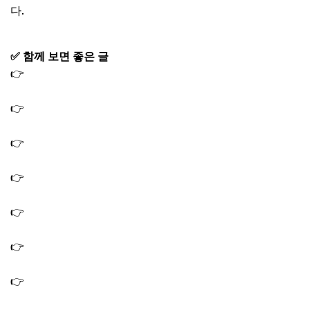
다.
✅ 함께 보면 좋은 글
👉
오늘N 낙지볶음칼국수 맛집 낙지볶음 도토리묵랭이 도
토리전 식당 오늘은국수먹는날
👉
오늘N 영흥도 유럽감성카페 위치｜굴뚝빵 바질크림치
즈 프린스패너 감태라떼
👉
오늘N 퇴근후N 서리태콩국수 백태콩국수 아차산 두부
콩국수 맛집 위치
👉
오늘N 오늘은국수먹는날 묵은지비빔막국수 검은 콩국
수 찹쌀도넛 맛집 홍천 국숫집
👉
오늘엔 위대한일터 콩비지감자탕 콩비지뼈해장국 인천
뼈해장국 감자탕 맛집 식당
👉
오늘엔 할매식당 이북식 만둣국 만두 맛집 만두찌개 식
당 가게
👉
오늘앤 퇴근후N 해초보쌈 개조개미역국 해초영양밥 맛
집 선유도 보양식 식당