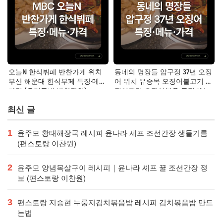
오늘N 한식뷔페 반찬가게 위치
동네의 명장들 압구정 37년 오징
부산 해운대 한식부페 특징·메뉴·
어 위치 유승목 오징어불고기 오
가격 (우리동네 반찬장인)
징어튀김 오징어볶음 특징·메뉴·
가격
최신 글
1
윤주모 황태해장국 레시피 윤나라 셰프 조선간장 생들기름
(편스토랑 이찬원)
2
윤주모 양념목살구이 레시피｜윤나라 셰프 꿀 조선간장 정
보 (편스토랑 이찬원)
3
편스토랑 지승현 누룽지김치볶음밥 레시피 김치볶음밥 만드
는법