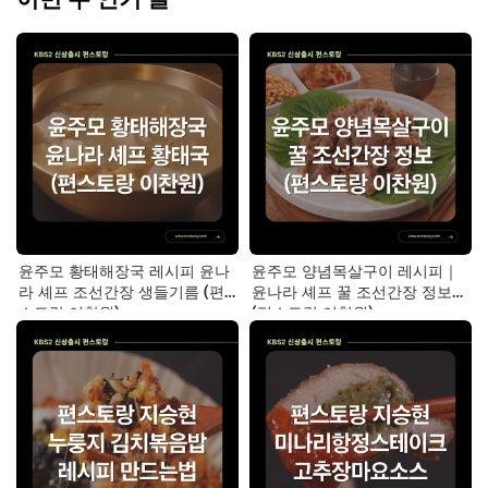
윤주모 황태해장국 레시피 윤나
윤주모 양념목살구이 레시피｜
라 셰프 조선간장 생들기름 (편
윤나라 셰프 꿀 조선간장 정보
스토랑 이찬원)
(편스토랑 이찬원)