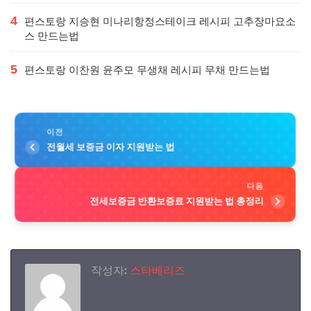
4
편스토랑 지승현 미나리항정스테이크 레시피 고추장마요소
스 만드는법
5
편스토랑 이찬원 윤주모 무생채 레시피 무채 만드는법
이전
전월세 보증금 이자 지원받는 법
다음
전세보증금 반환보증료 지원받는 법 총정리
작성자:
스타베리즈