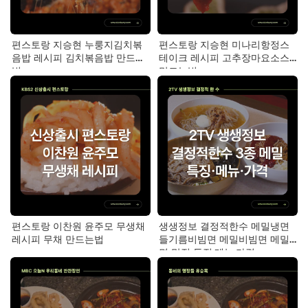
편스토랑 지승현 누룽지김치볶
편스토랑 지승현 미나리항정스
음밥 레시피 김치볶음밥 만드는
테이크 레시피 고추장마요소스
법
만드는법
편스토랑 이찬원 윤주모 무생채
생생정보 결정적한수 메밀냉면
레시피 무채 만드는법
들기름비빔면 메밀비빔면 메밀
면 맛집 특징·메뉴·가격