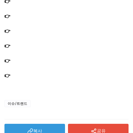
👉
편스토랑 남보라 불낙볶음 남가네 대박집 레시피 불고기
양념장 만드는법
👉
편스토랑 남보라 우물육수 엄마육수 고추양념장 만드는
법 남가네 육개장 레시피
👉
편스토랑 이정현 겉절이 김치 김장 믹서기 블렌더 대용
량
👉
이정현 남편 병원 위치 어디? 정형외과 의사 박유정 프로
필 편스토랑
👉
편스토랑 남보라 신혼집 집 한강뷰 남산타워 불꽃축제
아파트 위치 어디?
👉
편스토랑 김강우 명란없는 명란파스타 레시피 아보카도
유 두반장
이슈/트렌드
복사
공유