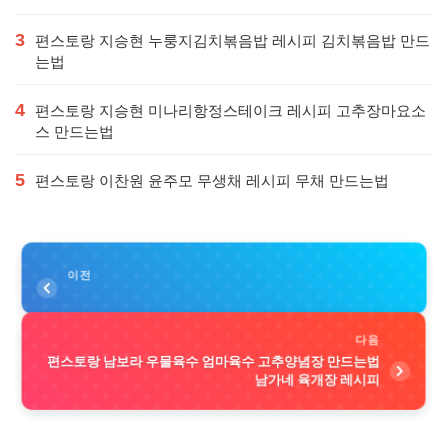
3
편스토랑 지승현 누룽지김치볶음밥 레시피 김치볶음밥 만드
는법
4
편스토랑 지승현 미나리항정스테이크 레시피 고추장마요소
스 만드는법
5
편스토랑 이찬원 윤주모 무생채 레시피 무채 만드는법
이전
다음
편스토랑 남보라 우물육수 엄마육수 고추양념장 만드는법
남가네 육개장 레시피