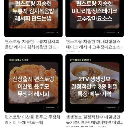
편스토랑 지승현 누룽지김치볶
편스토랑 지승현 미나리항정스
음밥 레시피 김치볶음밥 만드는
테이크 레시피 고추장마요소스
법
만드는법
편스토랑 이찬원 윤주모 무생채
생생정보 결정적한수 메밀냉면
레시피 무채 만드는법
들기름비빔면 메밀비빔면 메밀
면 맛집 특징·메뉴·가격