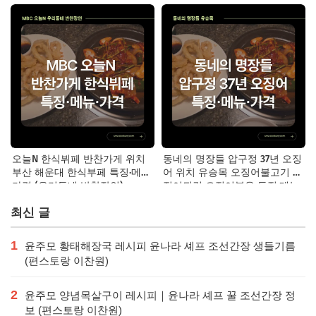
오늘N 한식뷔페 반찬가게 위치
동네의 명장들 압구정 37년 오징
부산 해운대 한식부페 특징·메뉴·
어 위치 유승목 오징어불고기 오
가격 (우리동네 반찬장인)
징어튀김 오징어볶음 특징·메뉴·
가격
최신 글
1
윤주모 황태해장국 레시피 윤나라 셰프 조선간장 생들기름
(편스토랑 이찬원)
2
윤주모 양념목살구이 레시피｜윤나라 셰프 꿀 조선간장 정
보 (편스토랑 이찬원)