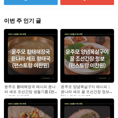
이번 주 인기 글
윤주모 황태해장국 레시피 윤나
윤주모 양념목살구이 레시피｜
라 셰프 조선간장 생들기름 (편
윤나라 셰프 꿀 조선간장 정보
스토랑 이찬원)
(편스토랑 이찬원)