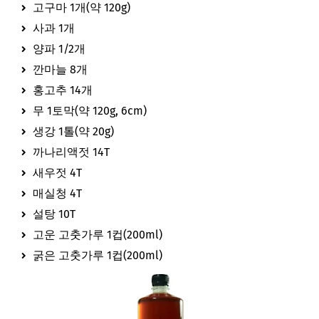
고구마 1개(약 120g)
사과 1개
양파 1/2개
깐마늘 8개
홍고추 14개
무 1토막(약 120g, 6cm)
생강 1톨(약 20g)
까나리액젓 14T
새우젓 4T
매실청 4T
설탕 10T
고운 고춧가루 1컵(200ml)
굵은 고춧가루 1컵(200ml)