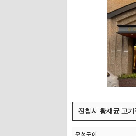
황재균 고기집 보러가기
전참시 황재균 고기
우설구이