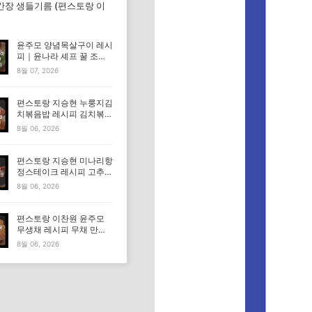
간장 생들기름 (편스토랑 이
윤주모 양념목살구이 레시
피｜윤나라 셰프 꿀 조선
간장 정보 (편스토랑 이찬
8월 07, 2026
원)
편스토랑 지승현 누룽지김
치볶음밥 레시피 김치볶음
밥 만드는법
8월 06, 2026
편스토랑 지승현 미나리항
정스테이크 레시피 고추장
마요소스 만드는법
8월 06, 2026
편스토랑 이찬원 윤주모
무생채 레시피 무채 만드
는법
8월 06, 2026