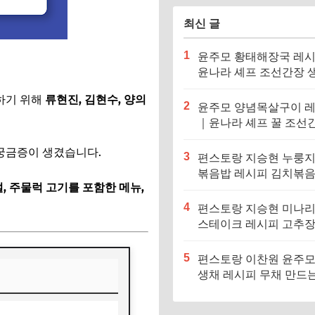
최신 글
1
윤주모 황태해장국 레
윤나라 셰프 조선간장 
기름 (편스토랑 이찬원)
하기 위해
류현진, 김현수, 양의
2
윤주모 양념목살구이 
｜윤나라 셰프 꿀 조선
정보 (편스토랑 이찬원)
 궁금증이 생겼습니다.
3
편스토랑 지승현 누룽
볶음밥 레시피 김치볶
, 주물럭 고기를 포함한 메뉴,
만드는법
4
편스토랑 지승현 미나
스테이크 레시피 고추
소스 만드는법
5
편스토랑 이찬원 윤주모
생채 레시피 무채 만드