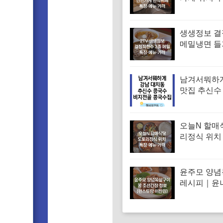
대 한식부페
뉴·가격 (우
찬장인)
생생정보 
메밀냉면 
면 메밀비빔
면 맛집 특징
격
남겨서뭐하
맛집 추신수
골 콩국수집
뉴·가격·후
오늘N 할매
리정식 위치
꾸미 수육 
맛집 특징·
윤주모 양
레시피｜윤
꿀 조선간장 
스토랑 이찬