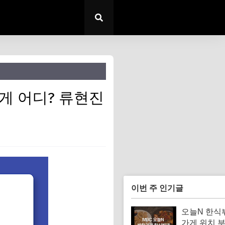
게 어디? 류현진
이번 주 인기글
오늘N 한식
가게 위치 