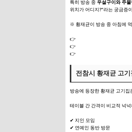
특히 방송 중
우설구이와 주물럭
위치가 어디지?”라는 궁금증이
※ 황재균이 방송 중 아침에 
👉
전참시 황재균 채소캡슐 
👉
전참시 황재균 영양제 노화
👉
전참시 황재균 올리브오일 
전참시 황재균 고기
방송에 등장한 황재균 고기집
테이블 간 간격이 비교적 넉넉
✔ 지인 모임
✔ 연예인 동반 방문