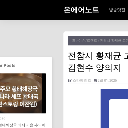
온에어노트
방송맛집
홈
이슈/트렌드
전참시 황재균 고기
전참시 황재균 
김현수 양의지
r Posts
스타베리즈
2월 01, 2026
2026
황태해장국 레시피 윤나라 셰