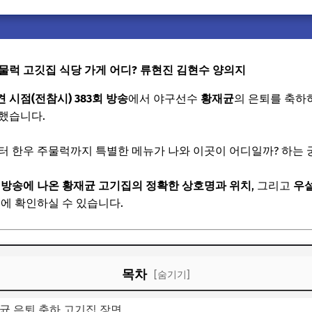
물럭 고깃집 식당 가게 어디? 류현진 김현수 양의지
 시점(전참시) 383회 방송
에서 야구선수
황재균
의 은퇴를 축하
했습니다.
터 한우 주물럭까지 특별한 메뉴가 나와 이곳이 어디일까? 하는
 방송에 나온 황재균 고기집의 정확한 상호명과 위치
, 그리고
우설
번에 확인하실 수 있습니다.
목차
[숨기기]
균 은퇴 축하 고기집 장면