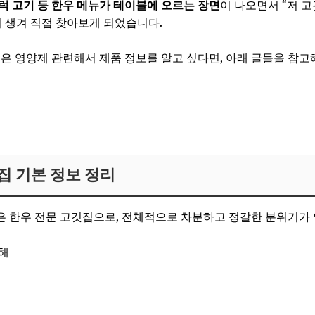
 고기 등 한우 메뉴가 테이블에 오르는 장면
이 나오면서 “저 고
 생겨 직접 찾아보게 되었습니다.
먹은 영양제 관련해서 제품 정보를 알고 싶다면, 아래 글들을 참고
야채캡슐 채소영양제 씹어먹는 알약
방지 비타민 루테인 브랜드 제품 정보｜사랑해 음료 물
레몬즙 토마토즙 스틱 3가지
집 기본 정보 정리
은 한우 전문 고깃집으로, 전체적으로 차분하고 정갈한 분위기가
해