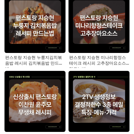
편스토랑 지승현 누룽지김치볶
편스토랑 지승현 미나리항정스
음밥 레시피 김치볶음밥 만드는
테이크 레시피 고추장마요소스
법
만드는법