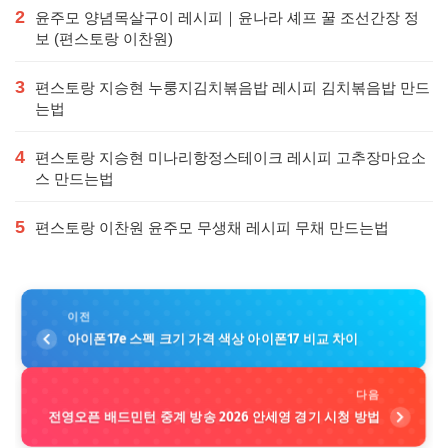
2
윤주모 양념목살구이 레시피｜윤나라 셰프 꿀 조선간장 정
보 (편스토랑 이찬원)
3
편스토랑 지승현 누룽지김치볶음밥 레시피 김치볶음밥 만드
는법
4
편스토랑 지승현 미나리항정스테이크 레시피 고추장마요소
스 만드는법
5
편스토랑 이찬원 윤주모 무생채 레시피 무채 만드는법
이전
아이폰17e 스펙 크기 가격 색상 아이폰17 비교 차이
다음
전영오픈 배드민턴 중계 방송 2026 안세영 경기 시청 방법