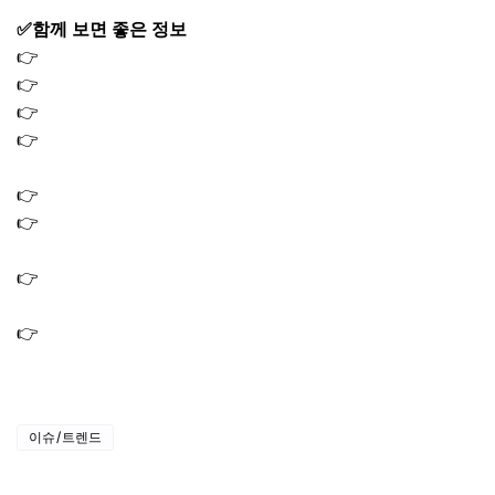
✅함께 보면 좋은 정보
👉
아이폰17e 스펙 크기 가격 색상 아이폰17 비교 차이
👉
갤럭시 S26 사전예약 혜택 울트라 플러스 가격 스펙
👉
애플티비 해지 방법｜애플TV 플러스 구독 취소 하는법
👉
넷플릭스 시청기록 삭제 방법｜예고편 기록 삭제 버튼
위치
👉
넷플릭스 해지방법 모바일 PC 멤버십 해지하는법
👉
넷플릭스 요금제 변경 방법 종류｜스탠다드 프리미엄 공
식 할인 받는 법
👉
본인부담 상한제 소득분위 기준표 2026 환급 계산 및 신
청 방법
👉
모바일 운전면허증 등록방법 절차｜온라인 신청 발급부
터 등록까지
이슈/트렌드