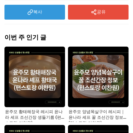
복사
공유
이번 주 인기 글
윤주모 황태해장국 레시피 윤나
윤주모 양념목살구이 레시피｜
라 셰프 조선간장 생들기름 (편
윤나라 셰프 꿀 조선간장 정보
스토랑 이찬원)
(편스토랑 이찬원)