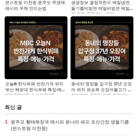
편스토랑 이찬원 윤주모 무생채
생생정보 결정적한수 메밀냉면
레시피 무채 만드는법
들기름비빔면 메밀비빔면 메밀
면 맛집 특징·메뉴·가격
오늘N 한식뷔페 반찬가게 위치
동네의 명장들 압구정 37년 오징
부산 해운대 한식부페 특징·메뉴·
어 위치 유승목 오징어불고기 오
가격 (우리동네 반찬장인)
징어튀김 오징어볶음 특징·메뉴·
가격
최신 글
1
윤주모 황태해장국 레시피 윤나라 셰프 조선간장 생들기름
(편스토랑 이찬원)