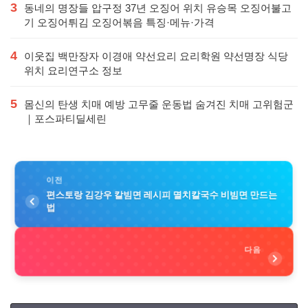
3
동네의 명장들 압구정 37년 오징어 위치 유승목 오징어불고
기 오징어튀김 오징어볶음 특징·메뉴·가격
4
이웃집 백만장자 이경애 약선요리 요리학원 약선명장 식당
위치 요리연구소 정보
5
몸신의 탄생 치매 예방 고무줄 운동법 숨겨진 치매 고위험군
｜포스파티딜세린
이전
편스토랑 김강우 칼빔면 레시피 멸치칼국수 비빔면 만드는
법
다음