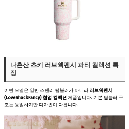
나혼산 츠키 핑크텀블러 보러가기
나혼산 츠키 러브쉑펜시 파티 컬렉션 특
징
이번 모델은 일반 스탠리 텀블러가 아니라
러브쉑펜시
(LoveShackFancy) 협업 컬렉션
제품입니다. 기본 텀블러 구
조는 동일하지만 디자인이 다릅니다.