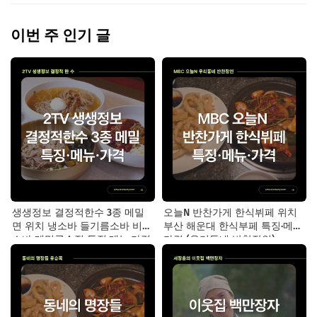
이번 주 인기 글
생생정보 결정적한수 3종 메밀
오늘N 반찬가게 한식뷔페 위치
면 위치 냉소바 들기름소바 비빔
부산 해운대 한식부페 특징·메뉴·
소바 메밀국수집 특징·메뉴·가격
가격 (우리동네 반찬장인)