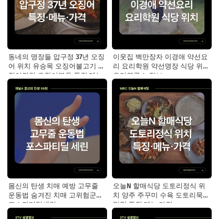
동네의 명장들 압구정 37년 오징
이웃집 백만장자 이경애 약선요
어 위치 유승목 오징어불고기 오
리 요리학원 약선명장 식당 위치
징어튀김 오징어볶음 특징·메뉴·
요리연구소 정보
가격
몸신의 탄생 치매 예방 고무줄
오늘N 할매식당 도토리정식 위
운동법 숨겨진 치매 고위험군｜
치 양주 주꾸미 수육 도토리묵
포스파티딜세린
맛집 특징·메뉴·가격