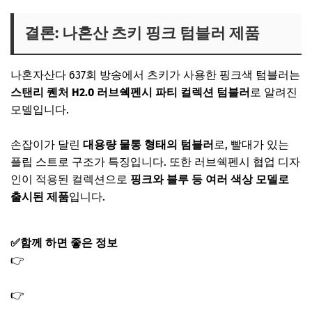
결론: 나혼산 츠키 핑크 텀블러 제품
나혼자산다 637회 방송에서 츠키가 사용한 핑크색 텀블러는
스탠리 퀜처 H2.0 러브쉑펜시 파티 컬렉션 텀블러
로 알려진
모델입니다.
손잡이가 달린
대용량 물통 형태의 텀블러
로, 빨대가 있는
플립 스트로 구조가 특징입니다. 또한 러브쉑펜시 협업 디자
인이 적용된 컬렉션으로
핑크와 블루 등 여러 색상 모델로
출시된 제품
입니다.
✅함께 하면 좋은 정보
👉
나혼산 이주승 빈티지 샵 옷 구제 의류 가게 매장 손우현
빈티지숍
👉
나혼산 코쿤 이동휘 피자집 부산 피자 맛집 가게 매장 위