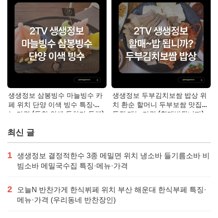
생생정보 삼봉빙수 마늘빙수 카
생생정보 두부김치보쌈 밥상 위
페 위치 단양 이색 빙수 특징·메
치 환순 할머니 두부보쌈 맛집
뉴·가격 (독한 인생 독하다 독해)
특징·메뉴·가격 (할매밥됩니까)
최신 글
1
생생정보 결정적한수 3종 메밀면 위치 냉소바 들기름소바 비
빔소바 메밀국수집 특징·메뉴·가격
2
오늘N 반찬가게 한식뷔페 위치 부산 해운대 한식부페 특징·
메뉴·가격 (우리동네 반찬장인)