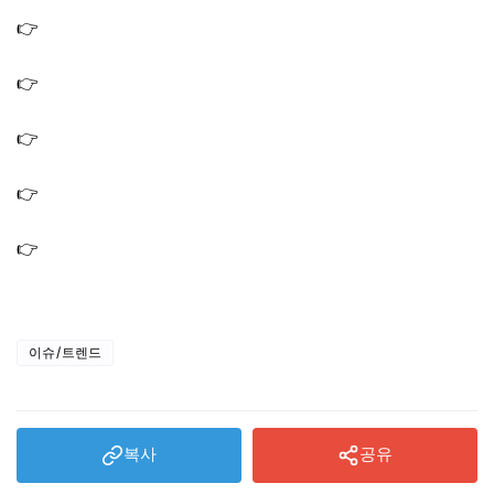
치 어디?
👉
나혼산 코쿤 고양이카페 이동휘 부산 유기묘 고양이 입
양카페
👉
나혼산 부산 코쿤 블록 샵 숍 이동휘 레고 매장 장난감 가
게 위치 어디?
👉
나혼산 박천휴 식탁 수납장 책장 책상｜주방 서재 인테
리어 가구 정보
👉
나혼산 박천휴 에코백 선물 전현무 가방｜미국 줄 서서
사는 에코백
👉
나혼산 김시현 아기맹수 냉이된장라면 레시피｜감자라
면 냄비 된장 멸치액젓
이슈/트렌드
복사
공유