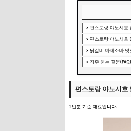
편스토랑 야노시호 
편스토랑 야노시호 
닭갈비 마제소바 맛
자주 묻는 질문(FAQ)
편스토랑 야노시호 
2인분 기준 재료입니다.