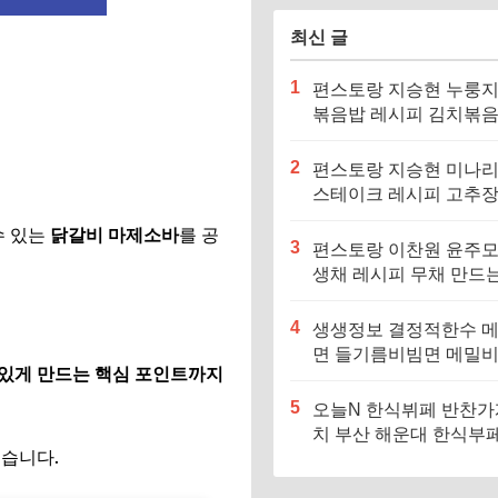
최신 글
1
편스토랑 지승현 누룽
볶음밥 레시피 김치볶
만드는법
2
편스토랑 지승현 미나
스테이크 레시피 고추
소스 만드는법
수 있는
닭갈비 마제소바
를 공
3
편스토랑 이찬원 윤주모
생채 레시피 무채 만드
4
생생정보 결정적한수 
면 들기름비빔면 메밀
있게 만드는 핵심 포인트까지
메밀면 맛집 특징·메뉴
5
오늘N 한식뷔페 반찬가
치 부산 해운대 한식부페
습니다.
징·메뉴·가격 (우리동네
장인)