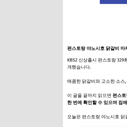
편스토랑 야노시호 닭갈비 마
KBS2 신상출시 편스토랑 3
개했습니다.
매콤한 닭갈비와 고소한 소스,
이 글을 끝까지 읽으면
편스토
한 번에 확인할 수 있으며 집에
오늘은 편스토랑 야노시호 닭