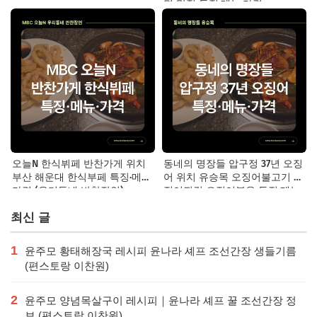
면 맛집 특징·메뉴·가격
오늘N 한식뷔페 반찬가게 위치
동네의 명장들 압구정 37년 오징
부산 해운대 한식부페 특징·메뉴·
어 위치 유승목 오징어불고기 오
가격 (우리동네 반찬장인)
징어튀김 오징어볶음 특징·메뉴·
가격
최신 글
1
윤주모 황태해장국 레시피 윤나라 셰프 조선간장 생들기름
(편스토랑 이찬원)
2
윤주모 양념목살구이 레시피｜윤나라 셰프 꿀 조선간장 정
보 (편스토랑 이찬원)