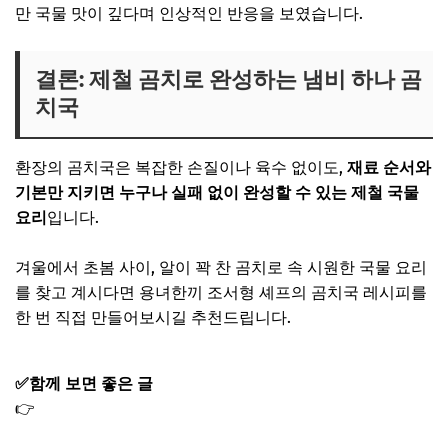
만 국물 맛이 깊다며 인상적인 반응을 보였습니다.
결론: 제철 곰치로 완성하는 냄비 하나 곰
치국
환장의 곰치국은 복잡한 손질이나 육수 없이도,
재료 순서와
기본만 지키면 누구나 실패 없이 완성할 수 있는 제철 국물
요리
입니다.
겨울에서 초봄 사이, 알이 꽉 찬 곰치로 속 시원한 국물 요리
를 찾고 계시다면 용녀한끼 조서형 셰프의 곰치국 레시피를
한 번 직접 만들어보시길 추천드립니다.
✅함께 보면 좋은 글
👉
용여한끼 조서형 꼬막 양념간장 쌈장 만두 만드는법 만
능 꼬막반상 레시피