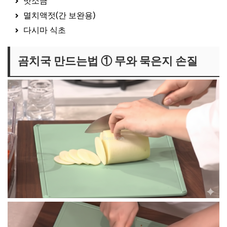
맛소금
멸치액젓(간 보완용)
다시마 식초
곰치국 만드는법 ① 무와 묵은지 손질