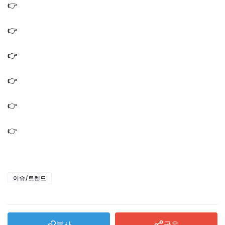
👉
전참시 조서형 한식 다이닝 2호점 가게 이름 위치 어디? 1
호점 식당까지
👉
을지로 보석 식당 예약 없이 조서형 셰프 요리 먹는법｜
갈비찜 나물 밀키트 음식
👉
안유성 세프 식당 가게 매장｜장수나주곰탕 가매일식 광
주옥1947 장수회관
👉
용여한끼 장호준 삿포로식 수프 카레 만드는법｜용녀한
끼 스프카레 레시피
👉
용여한끼 정지선 초간단 보리새우 배추찜 만드는법 레시
피 잔멸치 용녀한끼
👉
용여한끼 정지선 무떡 쇼마이 만드는법 광둥식 딤섬 딤
섬즈 레시피 용녀한끼
이슈/트렌드
복사
공유