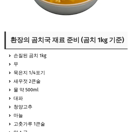
환장의 곰치국 재료 준비 (곰치 1kg 기준)
손질된 곰치 1kg
무
묵은지 1/4포기
새우젓 2큰술
물 약 500ml
대파
청양고추
마늘
고춧가루 1큰술