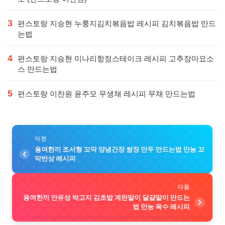
3
편스토랑 지승현 누룽지김치볶음밥 레시피 김치볶음밥 만드
는법
4
편스토랑 지승현 미나리항정스테이크 레시피 고추장마요소
스 만드는법
5
편스토랑 이찬원 윤주모 무생채 레시피 무채 만드는법
이전
용여한끼 조서형 꼬막 양념간장 쌈장 만두 만드는법 만능 꼬
막반상 레시피
다음
용여한끼 안유성 박고지 김초밥 계란말이 달걀말이 만드는
법 만능 육수 레시피