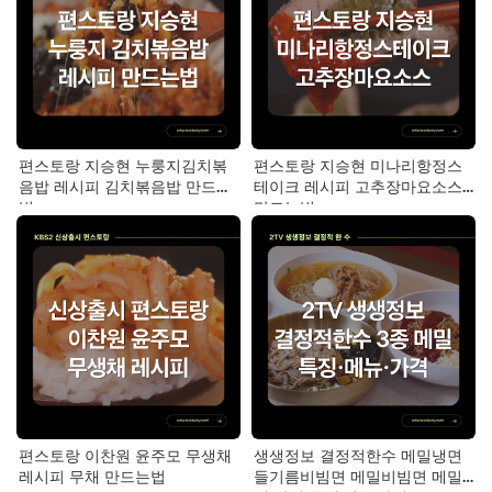
편스토랑 지승현 누룽지김치볶
편스토랑 지승현 미나리항정스
음밥 레시피 김치볶음밥 만드는
테이크 레시피 고추장마요소스
법
만드는법
편스토랑 이찬원 윤주모 무생채
생생정보 결정적한수 메밀냉면
레시피 무채 만드는법
들기름비빔면 메밀비빔면 메밀