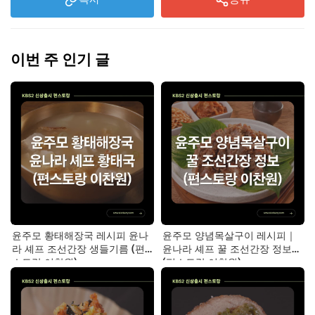
이번 주 인기 글
윤주모 황태해장국 레시피 윤나
윤주모 양념목살구이 레시피｜
라 셰프 조선간장 생들기름 (편
윤나라 셰프 꿀 조선간장 정보
스토랑 이찬원)
(편스토랑 이찬원)