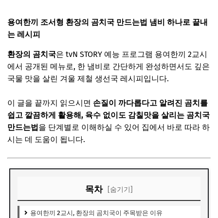
용여한끼 조서형 환장의 곰치국 만드는법 냄비 하나로 끝내
는 레시피
환장의 곰치국
은 tvN STORY 예능 프로그램
용여한끼
2교시
에서 공개된 메뉴로, 한 냄비로 간단하게 완성하면서도 깊은
국물 맛을 살린 겨울 제철 생선국 레시피입니다.
이 글을 끝까지 읽으시면
손질이 까다롭다고 알려진 곰치를
쉽고 깔끔하게 활용해, 육수 없이도 감칠맛을 살리는 곰치국
만드는법
을 단계별로 이해하실 수 있어 집에서 바로 따라 하
시는 데 도움이 됩니다.
목차
[숨기기]
용여한끼 2교시, 환장의 곰치국이 주목받은 이유